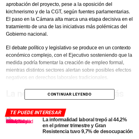
aprobación del proyecto, pese a la oposición del
kirchnerismo y de la CGT, según fuentes parlamentarias.
El paso en la Cámara alta marca una etapa decisiva en el
tratamiento de una de las iniciativas más polémicas del
Gobierno nacional.
El debate político y legislativo se produce en un contexto
económico complejo, con el Ejecutivo sosteniendo que la
medida podría fomentar la creación de empleo formal,
mientras distintos sectores alertan sobre posibles efectos
negativos en derechos laborales tradicionales.
La negociación política detrás
CONTINUAR LEYENDO
de la media sanción reforma
TE PUEDE INTERESAR
laboral
La informalidad laboral trepó al 44,2%
en el primer trimestre y Gran
El oficialismo, apoyado por bloques dialoguistas y
Resistencia tuvo 9,7% de desocupación
algunos gobernadores, logró consolidar los votos