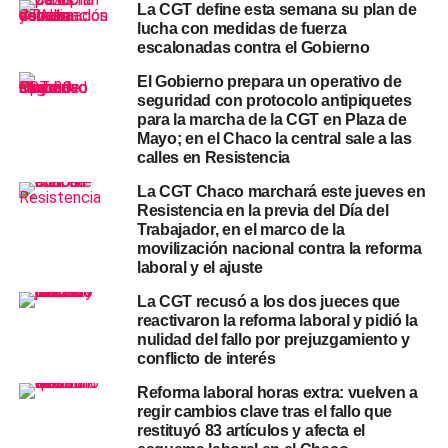
La CGT define esta semana su plan de
necesarios para que la media sanción reforma laboral
lucha con medidas de fuerza
avance en el Senado. Las tratativas incluyeron
escalonadas contra el Gobierno
negociaciones con bancadas provinciales que priorizan
El Gobierno prepara un operativo de
estabilidad y previsibilidad económica, según reportes
seguridad con protocolo antipiquetes
legislativos.
para la marcha de la CGT en Plaza de
Mayo; en el Chaco la central sale a las
calles en Resistencia
Durante las últimas semanas, la jefa del bloque de La
Libertad Avanza en la Cámara alta, Patricia Bullrich,
La CGT Chaco marchará este jueves en
Resistencia en la previa del Día del
encabezó las negociaciones con sectores de la UCR, el
Trabajador, en el marco de la
PRO y representantes provinciales para cerrar consensos
movilización nacional contra la reforma
que permitan superar eventuales bloqueos internos.
laboral y el ajuste
La CGT recusó a los dos jueces que
El ministro del Interior, Diego Santilli, también trabajó con
reactivaron la reforma laboral y pidió la
gobernadores aliados para asegurar apoyos. En ese
nulidad del fallo por prejuzgamiento y
marco, autoridades oficiales sostienen que existe una
conflicto de interés
base de más de 40 senadores dispuestos a acompañar el
Reforma laboral horas extra: vuelven a
tratamiento de la ley.
regir cambios clave tras el fallo que
restituyó 83 artículos y afecta el