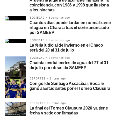
Argentina jugará de azul ante Inglaterra: la
coincidencia con 1986 y 1998 que ilusiona
a los hinchas
SOCIEDAD
3 semanas ago
Cuántos días puede tardar en normalizarse
el agua en Charata tras el corte anunciado
por SAMEEP
SOCIEDAD
3 semanas ago
La feria judicial de invierno en el Chaco
será del 20 al 31 de julio
SOCIEDAD
2 semanas ago
Charata tendrá cortes de agua del 27 al 31
de julio por obras de SAMEEP
DEPORTES
2 horas ago
Con gol de Santiago Ascacíbar, Boca le
ganó a Estudiantes por el Torneo Clausura
DEPORTES
6 horas ago
La final del Torneo Clausura 2026 ya tiene
fecha y sede confirmadas