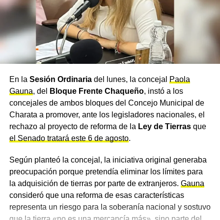
Contrato de Trabajo, como la regulación de horas,
criterios de jornada laboral y condiciones de descanso y
licencias.
Resistencias y críticas al
proceso de media sanción
En la
Sesión Ordinaria
del lunes, la concejal
Paola
Gauna
, del
Bloque Frente Chaqueño
, instó a los
reforma laboral
concejales de ambos bloques del Concejo Municipal de
Charata a promover, ante los legisladores nacionales, el
La media sanción reforma laboral no se logró sin
rechazo al proyecto de reforma de la
Ley de Tierras
que
polémica. Desde sectores del kirchnerismo advierten que
el Senado tratará este 6 de agosto
.
el proyecto no debe tratarse de manera exprés y que
cada artículo merece un debate profundo, dado su
Según planteó la concejal, la iniciativa original generaba
impacto sobre derechos adquiridos.
preocupación porque pretendía eliminar los límites para
la adquisición de tierras por parte de extranjeros.
Gauna
Por su parte, la
Confederación General del Trabajo
consideró que una reforma de esas características
(CGT)
expresó su rechazo a aspectos que consideran
representa un riesgo para la soberanía nacional y sostuvo
recortes de derechos y advirtieron sobre posibles
que la tierra «no es una mercancía más», sino parte del
conflictos laborales si se avanza sin amplia discusión y