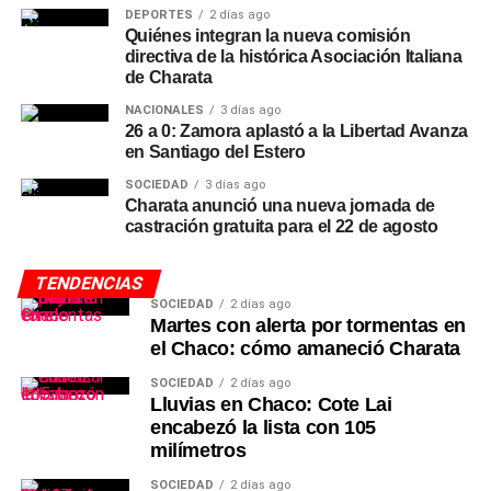
DEPORTES
2 días ago
Quiénes integran la nueva comisión
directiva de la histórica Asociación Italiana
de Charata
NACIONALES
3 días ago
26 a 0: Zamora aplastó a la Libertad Avanza
en Santiago del Estero
SOCIEDAD
3 días ago
Charata anunció una nueva jornada de
castración gratuita para el 22 de agosto
TENDENCIAS
SOCIEDAD
2 días ago
Martes con alerta por tormentas en
el Chaco: cómo amaneció Charata
SOCIEDAD
2 días ago
Lluvias en Chaco: Cote Lai
encabezó la lista con 105
milímetros
SOCIEDAD
2 días ago