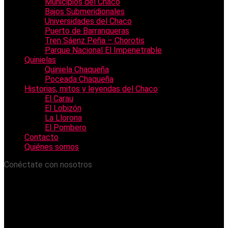
Municipios del Chaco
Bajos Submeridionales
Universidades del Chaco
Puerto de Barranqueras
Tren Sáenz Peña – Chorotis
Parque Nacional El Impenetrable
Quinielas
Quiniela Chaqueña
Poceada Chaqueña
Historias, mitos y leyendas del Chaco
El Carau
El Lobizón
La Llorona
El Pombero
Contacto
Quiénes somos
Conéctate con nosotros