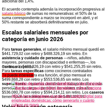
adicional del 1,4%.
El acuerdo contempla además la incorporación progresiva al
salario básico
de sumas no remunerativas: el 50% de la
suma correspondiente a marzo se incorporó en abril, y el
50% restante se absorberá definitivamente en julio.
Escalas salariales mensuales por
categoría en junio 2026
Para
tareas generales
, el salario mínimo mensual quedó en
$441.729,02 con retiro y $488.326,19 sin retiro. En
asistencia y cuidado de personas
—niños, adultos
mayores, personas con discapacidad o enfermas—, los
montos son $488.326,19 con retiro y $541.255,35 sin retiro.
Continuar Leyendo
Para
tareas específicas
como cocineros contratados
Te puede interesar
exclusivamente para esa función, el piso mensual es
$499.868,28 con retiro y $553.536,65 sin retiro. Los
supervisores
—quienes coordinan el trabajo de dos o más
personas a su cargo— perciben los valores más altos:
$536.080,78 con retiro y $594.214,11 sin retiro. Los
caseros
ARCA hizo obligatorio el recibo de sueldo digital para
tienen fijado un mínimo mensual de $488.326,19.
empleadas domésticas: cómo generarlo y cuánto
cobran en mayo
Valor hora según categoría