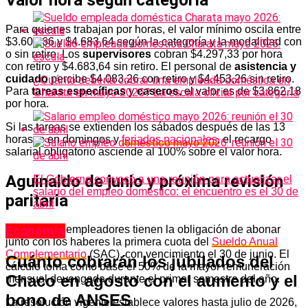
Para quienes trabajan por horas, el valor mínimo oscila entre
$3.600,66 y $4.683,64 según la categoría y la modalidad con
o sin retiro. Los
supervisores
cobran $4.297,33 por hora
con retiro y $4.683,64 sin retiro. El personal de
asistencia y
cuidado
percibe $4.083,26 con retiro y $4.453,26 sin retiro.
¿Cuánto debería cobrar una empleada doméstica en
Para
tareas específicas
y
caseros
, el valor es de $3.862,18
Charata en mayo 2026? La escala oficial por categoría
por hora.
Si las tareas se extienden los sábados después de las 13
horas, o en domingos y
feriados nacionales
, el recargo
salarial obligatorio asciende al 100% sobre el valor hora.
Aguinaldo de junio y próxima revisión
El Gobierno convocó a una reunión para actualizar el
salario del empleo doméstico: el encuentro es el 30 de
paritaria
abril
Economía
En junio los empleadores tienen la obligación de abonar
junto con los haberes la primera cuota del
Sueldo Anual
Complementario
(SAC), con vencimiento el 30 de junio. El
Cuánto cobrarán los jubilados del
cálculo toma como base el 50% de la mayor remuneración
Chaco en agosto con el aumento y el
mensual devengada durante el primer semestre del año.
bono de ANSES
La resolución vigente establece valores hasta julio de 2026,