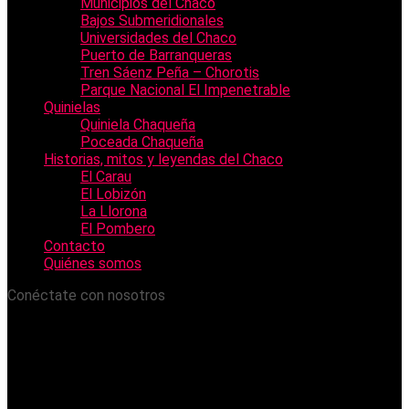
Municipios del Chaco
Bajos Submeridionales
Universidades del Chaco
Puerto de Barranqueras
Tren Sáenz Peña – Chorotis
Parque Nacional El Impenetrable
Quinielas
Quiniela Chaqueña
Poceada Chaqueña
Historias, mitos y leyendas del Chaco
El Carau
El Lobizón
La Llorona
El Pombero
Contacto
Quiénes somos
Conéctate con nosotros