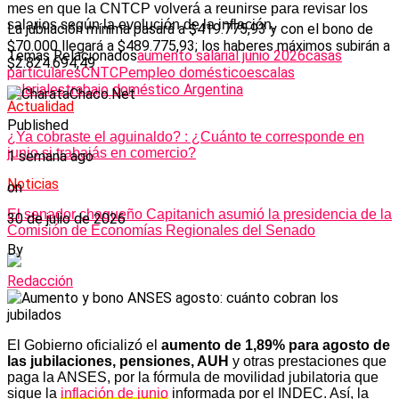
mes en que la CNTCP volverá a reunirse para revisar los
salarios según la evolución de la inflación.
La jubilación mínima pasará a $419.775,93 y con el bono de
$70.000 llegará a $489.775,93; los haberes máximos subirán a
Temas Relacionados
aumento salarial junio 2026
casas
$2.824.694,49
particulares
CNTCP
empleo doméstico
escalas
salariales
trabajo doméstico Argentina
Actualidad
Published
¿Ya cobraste el aguinaldo? : ¿Cuánto te corresponde en
junio si trabajás en comercio?
1 semana ago
Noticias
on
El senador chaqueño Capitanich asumió la presidencia de la
30 de julio de 2026
Comisión de Economías Regionales del Senado
By
Redacción
El Gobierno oficializó el
aumento de 1,89% para agosto de
las jubilaciones, pensiones, AUH
y otras prestaciones que
paga la ANSES, por la fórmula de movilidad jubilatoria que
sigue la
inflación de junio
informada por el INDEC. Así, la