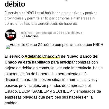
junio: cuánto cobra cada categoría con y sin
débito
de suba nominal del haber.
retiro
El servicio de NBCH está habilitado para activos y pasivos
Cuánto suben la AUH y las
NOTICIAS
provinciales y permite anticipar compras sin intereses ni
La siembra de trigo avanza a ritmo récord en el
comisiones hasta la acreditación de haberes
Chaco y el NEA con los suelos cargados de
asignaciones familiares
humedad
Published
1 semana ago
on
29 de julio de 2026
By
Redacción
El incremento del 1,89% también impacta sobre las
asignaciones que administra el organismo. La Asignación
Universal por Hijo (AUH) subirá de $148.049 a
$150.847,13, mientras que la AUH por Discapacidad
El servicio
Adelanto Chaco 24
de Nuevo Banco del
pasará de $482.062 a $491.172,97. La Asignación
Chaco ya está habilitado
para anticipar compras con
Familiar por Hijo del primer rango de ingresos se
tarjeta de débito en comercios de toda la provincia, hasta
actualizará de $74.033 a $75.432,22, en tanto que el
la acreditación de haberes. La herramienta está
pago único por nacimiento subirá a $87.926.
disponible para clientes en situación normal: activos y
pasivos provinciales, empleados de empresas del
Un trámite cada vez más cerca
Estado, ECOM, SAMEEP y SECHEEP, y empleados de
empresas privadas que perciben sus haberes en la
en Charata
entidad.