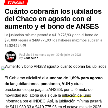
ECONOMÍA
Los miembros del cuerpo acordaron acelerar el diseño de
Cuánto cobrarán los jubilados
un plan de labor integral y avanzar de inmediato en la
distribución de la documentación técnica de todos los
del Chaco en agosto con el
expedientes en estudio, para facilitar el análisis por parte
aumento y el bono de ANSES
de los senadores y sus equipos de asesores.
La jubilación mínima pasará a $419.775,93 y con el bono de
El alcance institucional de la
$70.000 llegará a $489.775,93; los haberes máximos subirán a
$2.824.694,49
comisión
Published
1 semana ago
on
30 de julio de 2026
By
Redacción
La Comisión de Economías Regionales, Economía
Social, Micro, Pequeña y Mediana Empresa tiene entre
sus funciones dictaminar sobre iniciativas vinculadas a la
promoción de las economías regionales
, el fomento de
El Gobierno oficializó el
aumento de 1,89% para agosto
las producciones locales y el diseño de planes de
de las jubilaciones, pensiones, AUH
y otras
desarrollo territorial en el interior del país. Su campo de
prestaciones que paga la ANSES, por la fórmula de
acción incluye también la intervención en asuntos de la
movilidad jubilatoria que sigue la
inflación de junio
economía social —con el sector cooperativo como eje— y
informada por el INDEC. Así, la jubilación mínima pasará
en políticas de sostenimiento de las micro, pequeñas y
de $411.989,33 a $419.775,93 en el octavo mes de 2026.