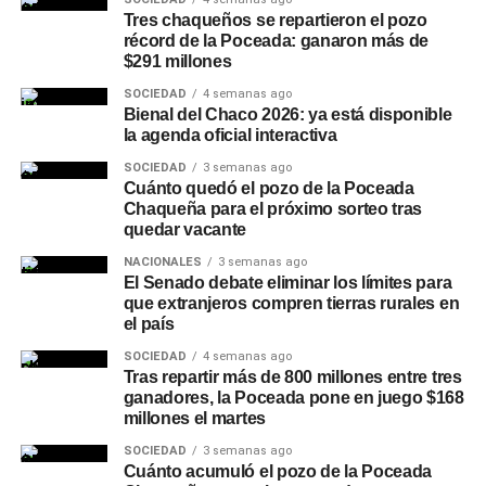
Tres chaqueños se repartieron el pozo
Otras líneas disponibles en
récord de la Poceada: ganaron más de
$291 millones
NBCH24
SOCIEDAD
4 semanas ago
Bienal del Chaco 2026: ya está disponible
Además del Préstamo Express, la plataforma ofrece el
la agenda oficial interactiva
Préstamo Inmediato, con montos de hasta
SOCIEDAD
3 semanas ago
$15.000.000, plazos de hasta 24 meses y tasa fija, y el
Cuánto quedó el pozo de la Poceada
Préstamo Anticipo en 3 cuotas
Chaqueña para el próximo sorteo tras
, pensado para
quedar vacante
necesidades puntuales de corto plazo. Para el sector
privado, el Préstamo +Profesionales permite acceder
NACIONALES
3 semanas ago
El Senado debate eliminar los límites para
hasta $30.000.000 con plazos de hasta 24 meses y tasa
que extranjeros compren tierras rurales en
fija, mientras que la línea +Comercios está destinada a
el país
comercios adheridos a
Unicobros
, con montos de hasta
SOCIEDAD
4 semanas ago
$30.000.000, libre destino y gestión 100% online. A estas
Tras repartir más de 800 millones entre tres
opciones se suman otras líneas de gestión presencial,
ganadores, la Poceada pone en juego $168
como la consolidación de deudas y
Tu Préstamo en 36
millones el martes
cuotas
, para financiar compras en comercios adheridos
SOCIEDAD
3 semanas ago
de rubros como construcción, turismo, motos, bicicletas,
Cuánto acumuló el pozo de la Poceada