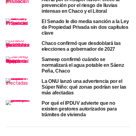
las PyMEs
prevención por el riesgo de lluvias
intensas en Chaco y el Litoral
Al asumir la conducción,
Capitanich
agradeció el
acompañamiento político de los distintos bloques y
El Senado le dio media sanción a la Ley
de Propiedad Privada sin dos capítulos
expuso los lineamientos de una agenda de trabajo
clave
orientada a ordenar y analizar el volumen de iniciativas
bajo la órbita de la comisión. Según el diagnóstico
Chaco confirmó que desdoblará las
elecciones a gobernador de 2027
presentado por el senador, el cuerpo tiene por delante el
tratamiento de 17 proyectos de ley correspondientes al
Sameep confirmó cuándo se
período 2026, más otras 12 iniciativas pendientes del
normalizará el agua potable en Sáenz
Peña, Chaco
ciclo 2025, además de expedientes con distintos estados
de avance en su trámite parlamentario.
La ONU lanzó una advertencia por el
Súper Niño: qué zonas podrían ser las
El eje central de la gestión apuntará al sector PyME:
más afectadas
«Tenemos una agenda de trabajo para las
PyMEs
que
Por qué el IPDUV advierte que no
consiste en abordar las demandas específicas del sector
existen gestores autorizados para
compuesto por
515.000 empresas
que representan cerca
trámites de vivienda
del 98,5% del total en la Argentina», subrayó
Capitanich
al trazar las prioridades de su conducción.