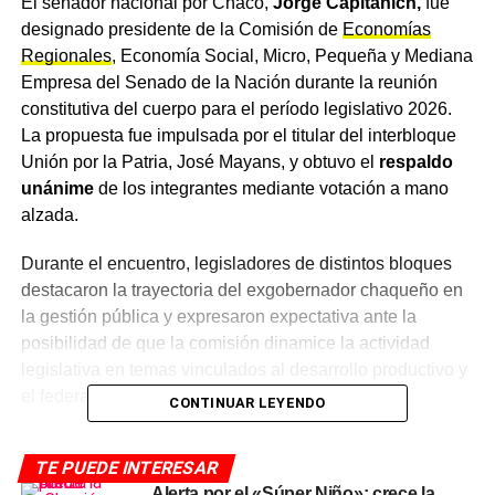
El senador nacional por Chaco,
Jorge Capitanich,
fue
designado presidente de la Comisión de
Economías
Regionales
, Economía Social, Micro, Pequeña y Mediana
Empresa del Senado de la Nación durante la reunión
constitutiva del cuerpo para el período legislativo 2026.
La propuesta fue impulsada por el titular del interbloque
Unión por la Patria, José Mayans, y obtuvo el
respaldo
unánime
de los integrantes mediante votación a mano
alzada.
Durante el encuentro, legisladores de distintos bloques
destacaron la trayectoria del exgobernador chaqueño en
la gestión pública y expresaron expectativa ante la
posibilidad de que la comisión dinamice la actividad
legislativa en temas vinculados al desarrollo productivo y
el federalismo económico.
CONTINUAR LEYENDO
Una agenda urgente con foco en
TE PUEDE INTERESAR
Alerta por el «Súper Niño»: crece la