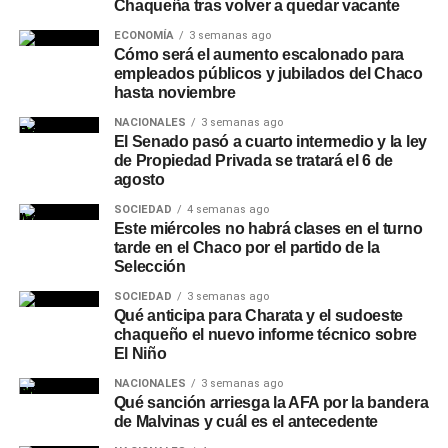
Chaqueña tras volver a quedar vacante
hogar y náutica.
ECONOMÍA
3 semanas ago
Recomendaciones de
Cómo será el aumento escalonado para
empleados públicos y jubilados del Chaco
hasta noviembre
seguridad
NACIONALES
3 semanas ago
El Senado pasó a cuarto intermedio y la ley
Desde la entidad remarcaron que NBCH nunca solicita a
de Propiedad Privada se tratará el 6 de
sus clientes realizar simulaciones de préstamos, cambios
agosto
de contraseñas, instalación de aplicaciones o
SOCIEDAD
4 semanas ago
transferencias de dinero, y recomendaron operar siempre
Este miércoles no habrá clases en el turno
a través de los canales oficiales del banco: el
WhatsApp
tarde en el Chaco por el partido de la
verificado 3624161290
o las redes sociales oficiales de
Selección
la entidad.
SOCIEDAD
3 semanas ago
Qué anticipa para Charata y el sudoeste
chaqueño el nuevo informe técnico sobre
El Niño
NACIONALES
3 semanas ago
Qué sanción arriesga la AFA por la bandera
de Malvinas y cuál es el antecedente