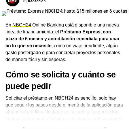
By
Redacción
de servicio, restaurantes, farmacias e indumentaria,
entre otros.
Para la red de comercios, la operación
funciona exactamente igual que cualquier venta con
tarjeta de débito, sin necesidad de realizar ninguna
En
NBCH24
Online Banking está disponible una nueva
acción o trámite adicional. El servicio no tiene costos
línea de financiamiento: el
Préstamo Express, con
adicionales, comisiones ni intereses, y puede utilizarse
plazo de 6 meses y acreditación inmediata para usar
en cualquier comercio que opere con la tarjeta de débito
en lo que se necesite
, como un viaje pendiente, algún
Chaco 24
.
gasto postergado o para concretar proyectos personales
de manera fácil y sin esperas.
Una herramienta pensada para
Cómo se solicita y cuánto se
el día a día
puede pedir
Desde el
NBCH
remarcaron que la entidad busca
posicionarse como aliada de las familias chaqueñas para
Solicitar el préstamo en NBCH24 es sencillo: solo hay
acompañar el día a día, con la tranquilidad de poder
que seguir los pasos desde el menú de la aplicación para
comprar y cubrir imprevistos incluso cuando no hay saldo
obtener el crédito al instante en la cuenta. La operación
disponible.
El banco recordó además que nunca
cuenta con biometría facial para validar las transacciones
solicita a sus clientes compartir su clave PIN, clave
y reducir los riesgos de estafas.
El Préstamo Express