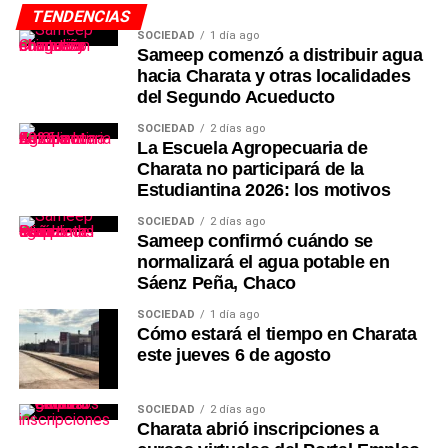
TENDENCIAS
SOCIEDAD
1 día ago
Sameep comenzó a distribuir agua
hacia Charata y otras localidades
del Segundo Acueducto
SOCIEDAD
2 días ago
La Escuela Agropecuaria de
Charata no participará de la
Estudiantina 2026: los motivos
SOCIEDAD
2 días ago
Sameep confirmó cuándo se
normalizará el agua potable en
Sáenz Peña, Chaco
SOCIEDAD
1 día ago
Cómo estará el tiempo en Charata
este jueves 6 de agosto
SOCIEDAD
2 días ago
Charata abrió inscripciones a