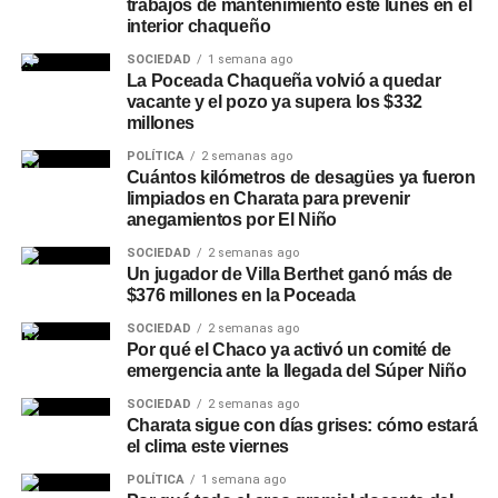
trabajos de mantenimiento este lunes en el
interior chaqueño
SOCIEDAD
1 semana ago
La Poceada Chaqueña volvió a quedar
vacante y el pozo ya supera los $332
millones
POLÍTICA
2 semanas ago
Cuántos kilómetros de desagües ya fueron
limpiados en Charata para prevenir
anegamientos por El Niño
SOCIEDAD
2 semanas ago
Un jugador de Villa Berthet ganó más de
$376 millones en la Poceada
SOCIEDAD
2 semanas ago
Por qué el Chaco ya activó un comité de
emergencia ante la llegada del Súper Niño
SOCIEDAD
2 semanas ago
Charata sigue con días grises: cómo estará
el clima este viernes
POLÍTICA
1 semana ago