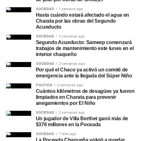
SOCIEDAD
1 semana ago
Hasta cuándo estará afectado el agua en
Charata por las obras del Segundo
Acueducto
SOCIEDAD
2 semanas ago
Segundo Acueducto: Sameep comenzará
trabajos de mantenimiento este lunes en el
interior chaqueño
SOCIEDAD
2 semanas ago
Por qué el Chaco ya activó un comité de
emergencia ante la llegada del Súper Niño
POLÍTICA
2 semanas ago
Cuántos kilómetros de desagües ya fueron
limpiados en Charata para prevenir
anegamientos por El Niño
SOCIEDAD
2 semanas ago
Un jugador de Villa Berthet ganó más de
$376 millones en la Poceada
SOCIEDAD
7 días ago
La Poceada Chaqueña volvió a quedar