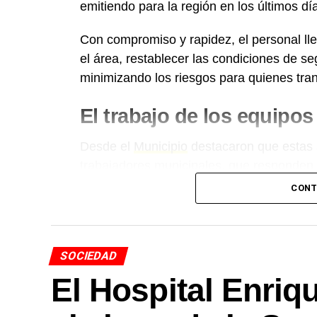
emitiendo para la región en los últimos dí
Con compromiso y rapidez, el personal ll
el área, restablecer las condiciones de se
minimizando los riesgos para quienes tran
El trabajo de los equipo
Desde el
Municipio
destacaron que estas 
trabajadores municipales, que responden 
brindar soluciones y cuidar a toda la co
CONT
Más
noticias de Charata
en
CharataChac
SOCIEDAD
El Hospital Enriq