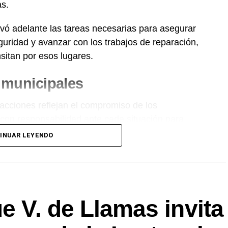
as.
evó adelante las tareas necesarias para asegurar
guridad y avanzar con los trabajos de reparación,
sitan por esos lugares.
s municipales
acciones reflejan el compromiso de los
con responsabilidad ante cada situación para
munidad de
Charata
.
INUAR LEYENDO
o.Net.
ue V. de Llamas invita