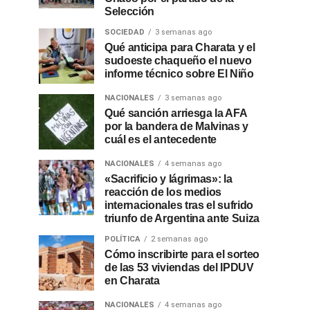
Selección
SOCIEDAD
3 semanas ago
Qué anticipa para Charata y el
sudoeste chaqueño el nuevo
informe técnico sobre El Niño
NACIONALES
3 semanas ago
Qué sanción arriesga la AFA
por la bandera de Malvinas y
cuál es el antecedente
NACIONALES
4 semanas ago
«Sacrificio y lágrimas»: la
reacción de los medios
internacionales tras el sufrido
triunfo de Argentina ante Suiza
POLÍTICA
2 semanas ago
Cómo inscribirte para el sorteo
de las 53 viviendas del IPDUV
en Charata
NACIONALES
4 semanas ago