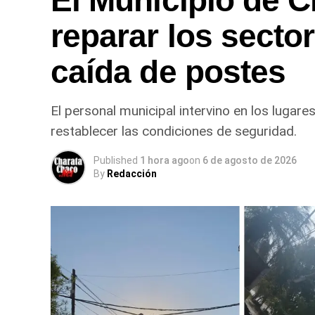
El Municipio de C
reparar los secto
caída de postes
El personal municipal intervino en los lugare
restablecer las condiciones de seguridad.
Published
1 hora ago
on
6 de agosto de 2026
By
Redacción