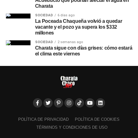
Acueducto que podrían afectar el agua en
Charata
SOCIEDAD
6 días ago
La Poceada Chaqueña volvió a quedar
vacante y el pozo ya supera los $332
millones
SOCIEDAD
2 semanas ago
Charata sigue con días grises: cómo estará
el clima este viernes
POLÍTICA DE PRIVACIDAD
POLÍTICA DE COOKIES
TÉRMINOS Y CONDICIONES DE USO