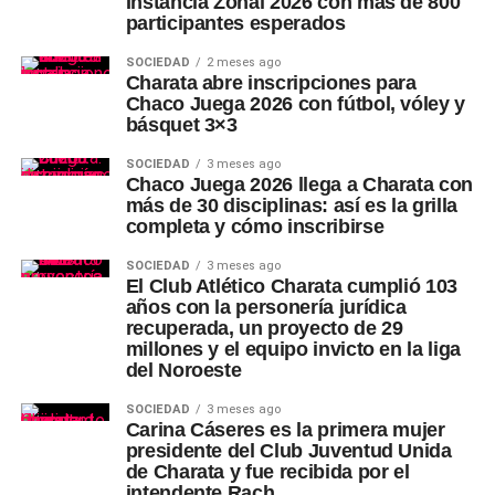
Instancia Zonal 2026 con más de 800
participantes esperados
SOCIEDAD
2 meses ago
Charata abre inscripciones para
Chaco Juega 2026 con fútbol, vóley y
básquet 3×3
SOCIEDAD
3 meses ago
Chaco Juega 2026 llega a Charata con
más de 30 disciplinas: así es la grilla
completa y cómo inscribirse
SOCIEDAD
3 meses ago
El Club Atlético Charata cumplió 103
años con la personería jurídica
recuperada, un proyecto de 29
millones y el equipo invicto en la liga
del Noroeste
SOCIEDAD
3 meses ago
Carina Cáseres es la primera mujer
presidente del Club Juventud Unida
de Charata y fue recibida por el
intendente Rach