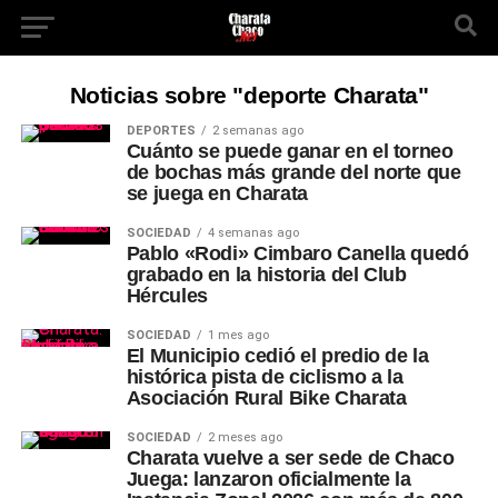
Noticias sobre "deporte Charata"
DEPORTES
2 semanas ago
Cuánto se puede ganar en el torneo
de bochas más grande del norte que
se juega en Charata
SOCIEDAD
4 semanas ago
Pablo «Rodi» Cimbaro Canella quedó
grabado en la historia del Club
Hércules
SOCIEDAD
1 mes ago
El Municipio cedió el predio de la
histórica pista de ciclismo a la
Asociación Rural Bike Charata
SOCIEDAD
2 meses ago
Charata vuelve a ser sede de Chaco
Juega: lanzaron oficialmente la