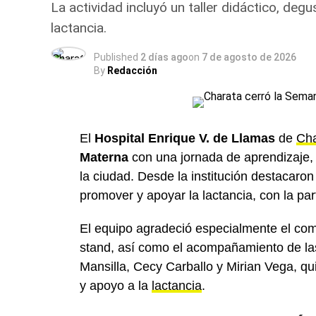
La actividad incluyó un taller didáctico, de
Más
noticias de Charata
en
CharataChac
lactancia.
Published
2 días ago
on
7 de agosto de 2026
By
Redacción
El
Hospital Enrique V. de Llamas
de
Cha
Materna
con una jornada de aprendizaje,
la ciudad. Desde la institución destacaro
promover y apoyar la lactancia, con la part
El equipo agradeció especialmente el com
stand, así como el acompañamiento de las
Mansilla, Cecy Carballo y Mirian Vega, qu
y apoyo a la
lactancia
.