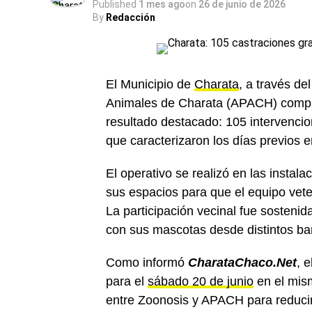
Published
1 mes ago
on
26 de junio de 2026
By
Redacción
El Municipio de
Charata
, a través de
Animales de Charata (APACH) comple
resultado destacado: 105 intervencio
que caracterizaron los días previos 
El operativo se realizó en las instal
sus espacios para que el equipo vete
La participación vecinal fue sostenid
con sus mascotas desde distintos bar
Como informó
CharataChaco.Net
, 
para el
sábado 20 de junio
en el mism
entre Zoonosis y APACH para reducir