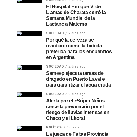
El Hospital Enrique V. de
Llamas de Charata cerró la
Semana Mundial de la
Lactancia Materna
SOCIEDAD
2 días ago
Por qué la cerveza se
mantiene como la bebida
preferida para los encuentros
en Argentina
SOCIEDAD
2 días ago
Sameep ejecuta tareas de
dragado en Puerto Lavalle
para garantizar el agua cruda
SOCIEDAD
2 días ago
Alerta por el «Súper Niño»:
crece la prevención por el
riesgo de lluvias intensas en
Chaco y el Litoral
POLÍTICA
2 días ago
La jueza de Faltas Provincial