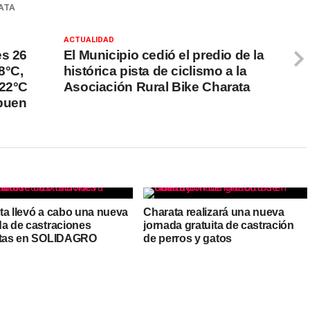
ATA
ACTUALIDAD
es 26
El Municipio cedió el predio de la
8°C,
histórica pista de ciclismo a la
 22°C
Asociación Rural Bike Charata
 buen
ta llevó a cabo una nueva
Charata realizará una nueva
da de castraciones
jornada gratuita de castración
itas en SOLIDAGRO
de perros y gatos