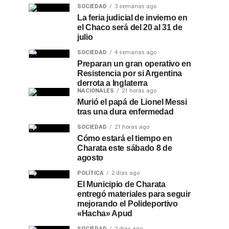
SOCIEDAD
3 semanas ago
La feria judicial de invierno en
el Chaco será del 20 al 31 de
julio
SOCIEDAD
4 semanas ago
Preparan un gran operativo en
Resistencia por si Argentina
derrota a Inglaterra
NACIONALES
21 horas ago
Murió el papá de Lionel Messi
tras una dura enfermedad
SOCIEDAD
21 horas ago
Cómo estará el tiempo en
Charata este sábado 8 de
agosto
POLÍTICA
2 días ago
El Municipio de Charata
entregó materiales para seguir
mejorando el Polideportivo
«Hacha» Apud
SOCIEDAD
2 días ago