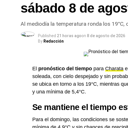
sábado 8 de agos
Al mediodía la temperatura ronda los 19°C,
Published
21 horas ago
on
8 de agosto de 2026
By
Redacción
El
pronóstico del tiempo
para
Charata
e
soleada, con cielo despejado y sin probabi
se ubica en torno a los 19°C, mientras q
y una mínima de 5,4°C.
Se mantiene el tiempo es
Para el domingo, las condiciones se sost
mínima de 4,9°C y sin chances de precipi