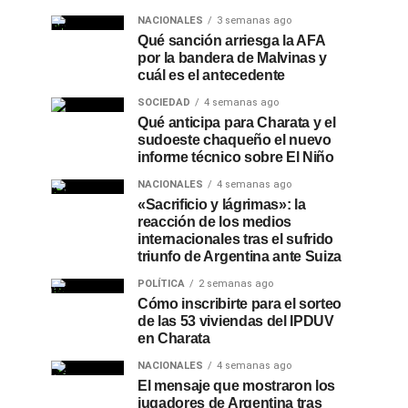
NACIONALES
3 semanas ago
Qué sanción arriesga la AFA
por la bandera de Malvinas y
cuál es el antecedente
SOCIEDAD
4 semanas ago
Qué anticipa para Charata y el
sudoeste chaqueño el nuevo
informe técnico sobre El Niño
NACIONALES
4 semanas ago
«Sacrificio y lágrimas»: la
reacción de los medios
internacionales tras el sufrido
triunfo de Argentina ante Suiza
POLÍTICA
2 semanas ago
Cómo inscribirte para el sorteo
de las 53 viviendas del IPDUV
en Charata
NACIONALES
4 semanas ago
El mensaje que mostraron los
jugadores de Argentina tras