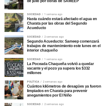
de julio por obras de SAMEEP
SOCIEDAD
1 semana ago
Hasta cuándo estará afectado el agua en
Charata por las obras del Segundo
Acueducto
SOCIEDAD
2 semanas ago
Segundo Acueducto: Sameep comenzará
trabajos de mantenimiento este lunes en el
interior chaqueño
SOCIEDAD
1 semana ago
La Poceada Chaqueña volvió a quedar
vacante y el pozo ya supera los $332
millones
POLÍTICA
2 semanas ago
Cuántos kilómetros de desagües ya fueron
limpiados en Charata para prevenir
anegamientos por El Niño
SOCIEDAD
2 semanas ago