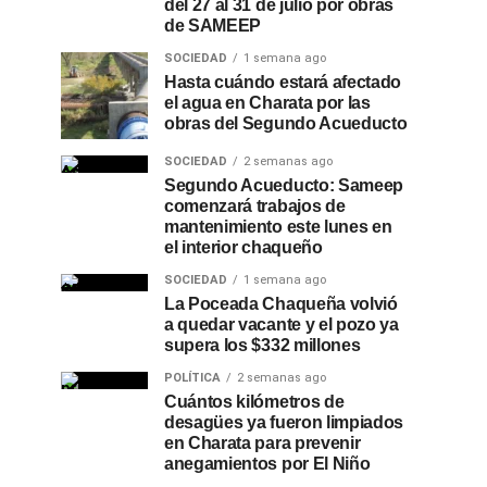
del 27 al 31 de julio por obras
de SAMEEP
SOCIEDAD
1 semana ago
Hasta cuándo estará afectado
el agua en Charata por las
obras del Segundo Acueducto
SOCIEDAD
2 semanas ago
Segundo Acueducto: Sameep
comenzará trabajos de
mantenimiento este lunes en
el interior chaqueño
SOCIEDAD
1 semana ago
La Poceada Chaqueña volvió
a quedar vacante y el pozo ya
supera los $332 millones
POLÍTICA
2 semanas ago
Cuántos kilómetros de
desagües ya fueron limpiados
en Charata para prevenir
anegamientos por El Niño