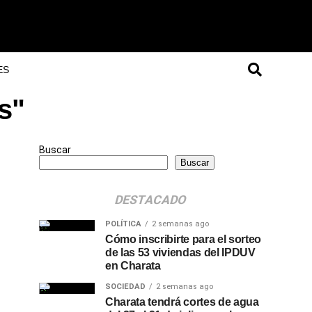
ES
s"
Buscar
Buscar
DESTACADO
POLÍTICA
2 semanas ago
Cómo inscribirte para el sorteo
de las 53 viviendas del IPDUV
en Charata
SOCIEDAD
2 semanas ago
Charata tendrá cortes de agua