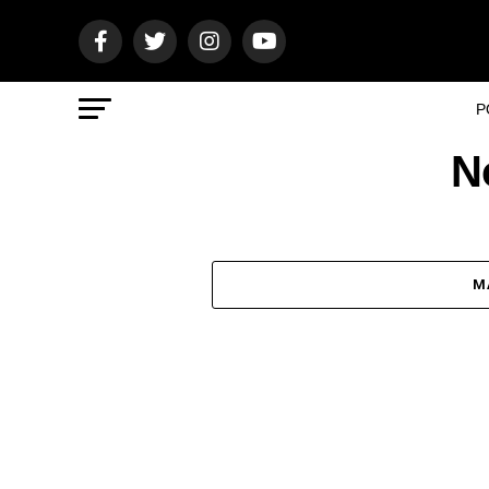
P
N
M