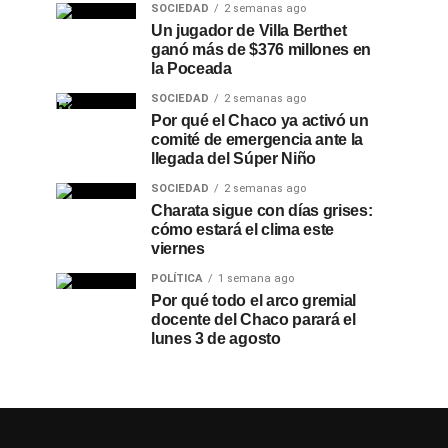
SOCIEDAD
2 semanas ago
Un jugador de Villa Berthet
ganó más de $376 millones en
la Poceada
SOCIEDAD
2 semanas ago
Por qué el Chaco ya activó un
comité de emergencia ante la
llegada del Súper Niño
SOCIEDAD
2 semanas ago
Charata sigue con días grises:
cómo estará el clima este
viernes
POLÍTICA
1 semana ago
Por qué todo el arco gremial
docente del Chaco parará el
lunes 3 de agosto