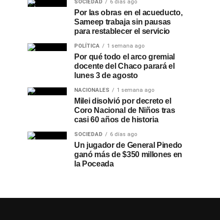
SOCIEDAD
6 días ago
Por las obras en el acueducto,
Sameep trabaja sin pausas
para restablecer el servicio
POLÍTICA
1 semana ago
Por qué todo el arco gremial
docente del Chaco parará el
lunes 3 de agosto
NACIONALES
1 semana ago
Milei disolvió por decreto el
Coro Nacional de Niños tras
casi 60 años de historia
SOCIEDAD
6 días ago
Un jugador de General Pinedo
ganó más de $350 millones en
la Poceada