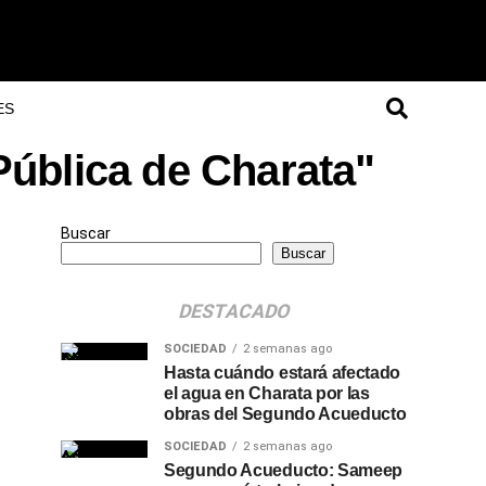
ES
Pública de Charata"
Buscar
Buscar
DESTACADO
SOCIEDAD
2 semanas ago
Hasta cuándo estará afectado
el agua en Charata por las
obras del Segundo Acueducto
SOCIEDAD
2 semanas ago
Segundo Acueducto: Sameep