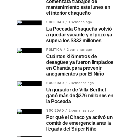
comenzará trabajos de
mantenimiento este lunes en
el interior chaqueño
SOCIEDAD
1 semana ago
La Poceada Chaqueña volvió
a quedar vacante y el pozo ya
supera los $332 millones
POLÍTICA
2 semanas ago
Cuántos kilómetros de
desagües ya fueron limpiados
en Charata para prevenir
anegamientos por El Niño
SOCIEDAD
2 semanas ago
Un jugador de Villa Berthet
ganó más de $376 millones en
la Poceada
SOCIEDAD
2 semanas ago
Por qué el Chaco ya activó un
comité de emergencia ante la
llegada del Súper Niño