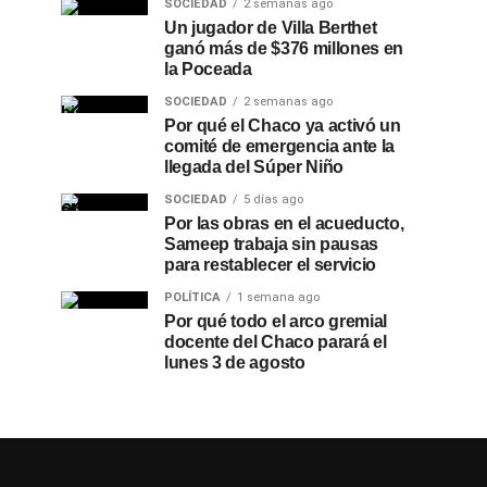
SOCIEDAD
2 semanas ago
Un jugador de Villa Berthet
ganó más de $376 millones en
la Poceada
SOCIEDAD
2 semanas ago
Por qué el Chaco ya activó un
comité de emergencia ante la
llegada del Súper Niño
SOCIEDAD
5 días ago
Por las obras en el acueducto,
Sameep trabaja sin pausas
para restablecer el servicio
POLÍTICA
1 semana ago
Por qué todo el arco gremial
docente del Chaco parará el
lunes 3 de agosto