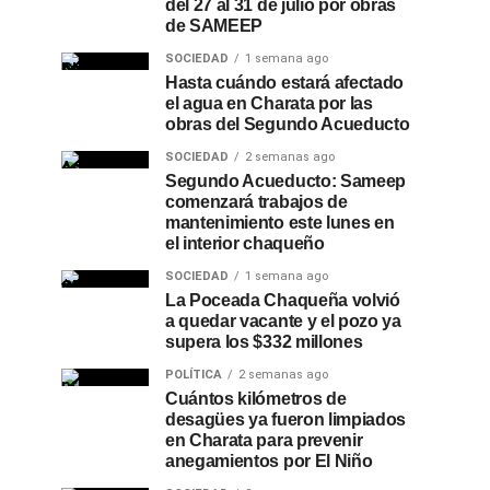
del 27 al 31 de julio por obras
de SAMEEP
SOCIEDAD
1 semana ago
Hasta cuándo estará afectado
el agua en Charata por las
obras del Segundo Acueducto
SOCIEDAD
2 semanas ago
Segundo Acueducto: Sameep
comenzará trabajos de
mantenimiento este lunes en
el interior chaqueño
SOCIEDAD
1 semana ago
La Poceada Chaqueña volvió
a quedar vacante y el pozo ya
supera los $332 millones
POLÍTICA
2 semanas ago
Cuántos kilómetros de
desagües ya fueron limpiados
en Charata para prevenir
anegamientos por El Niño