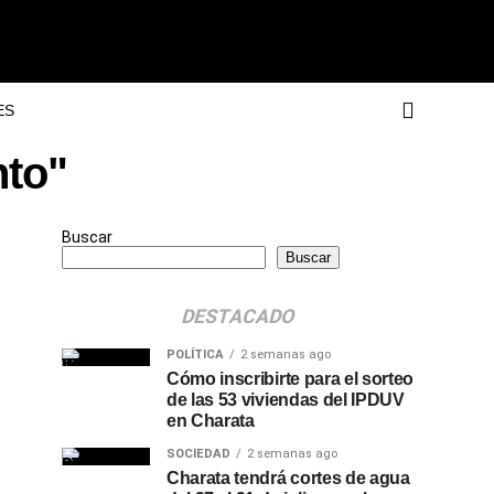
ES
nto"
Buscar
Buscar
DESTACADO
POLÍTICA
2 semanas ago
Cómo inscribirte para el sorteo
de las 53 viviendas del IPDUV
en Charata
SOCIEDAD
2 semanas ago
Charata tendrá cortes de agua