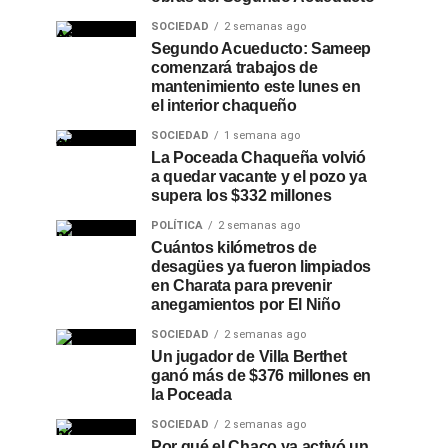
SOCIEDAD
2 semanas ago
Segundo Acueducto: Sameep
comenzará trabajos de
mantenimiento este lunes en
el interior chaqueño
SOCIEDAD
1 semana ago
La Poceada Chaqueña volvió
a quedar vacante y el pozo ya
supera los $332 millones
POLÍTICA
2 semanas ago
Cuántos kilómetros de
desagües ya fueron limpiados
en Charata para prevenir
anegamientos por El Niño
SOCIEDAD
2 semanas ago
Un jugador de Villa Berthet
ganó más de $376 millones en
la Poceada
SOCIEDAD
2 semanas ago
Por qué el Chaco ya activó un