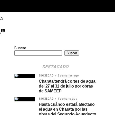
ES
e"
Buscar
Buscar
DESTACADO
SOCIEDAD
2 semanas ago
Charata tendrá cortes de agua
del 27 al 31 de julio por obras
de SAMEEP
SOCIEDAD
1 semana ago
Hasta cuándo estará afectado
el agua en Charata por las
obras del Segundo Acueducto