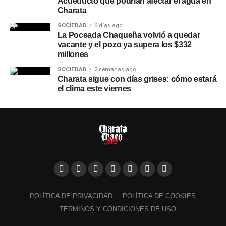
Acueducto que podrían afectar el agua en
Charata
SOCIEDAD
6 días ago
La Poceada Chaqueña volvió a quedar
vacante y el pozo ya supera los $332
millones
SOCIEDAD
2 semanas ago
Charata sigue con días grises: cómo estará
el clima este viernes
POLÍTICA DE PRIVACIDAD
POLÍTICA DE COOKIES
TÉRMINOS Y CONDICIONES DE USO