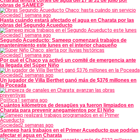
Charata tendrá cortes de agua del 27 al 31 de julio por
obras de SAMEEP
Sociedad
1 semana ago
Hasta cuándo estará afectado el agua en Charata por las
obras del Segundo Acueducto
Sociedad
1 semana ago
Segundo Acueducto: Sameep comenzará trabajos de
mantenimiento este lunes en el interior chaqueño
Sociedad
1 semana ago
Por qué el Chaco ya activó un comité de emergencia ante
la llegada del Súper Niño
Sociedad
2 semanas ago
Un jugador de Villa Berthet ganó más de $376 millones en
la Poceada
Política
1 semana ago
Cuántos kilómetros de desagües ya fueron limpiados en
Charata para prevenir anegamientos por El Niño
Sociedad
2 semanas ago
Sameep hará trabajos en el Primer Acueducto que podrían
afectar el agua en Charata