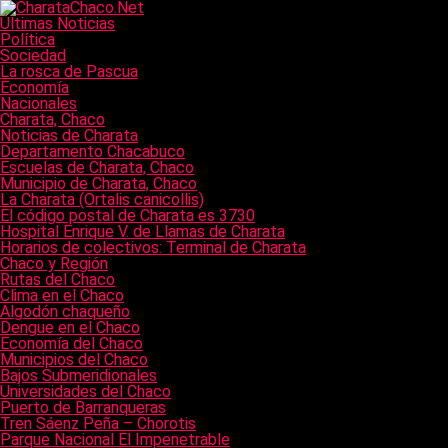
Últimas Noticias
Política
Sociedad
La rosca de Pascua
Economía
Nacionales
Charata, Chaco
Noticias de Charata
Departamento Chacabuco
Escuelas de Charata, Chaco
Municipio de Charata, Chaco
La Charata (Ortalis canicollis)
El código postal de Charata es 3730
Hospital Enrique V. de Llamas de Charata
Horarios de colectivos: Terminal de Charata
Chaco y Región
Rutas del Chaco
Clima en el Chaco
Algodón chaqueño
Dengue en el Chaco
Economía del Chaco
Municipios del Chaco
Bajos Submeridionales
Universidades del Chaco
Puerto de Barranqueras
Tren Sáenz Peña – Chorotis
Parque Nacional El Impenetrable