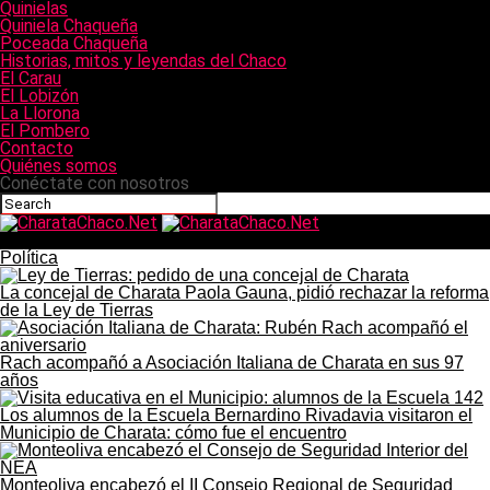
Quinielas
Quiniela Chaqueña
Poceada Chaqueña
Historias, mitos y leyendas del Chaco
El Carau
El Lobizón
La Llorona
El Pombero
Contacto
Quiénes somos
Conéctate con nosotros
CharataChaco.Net
Política
La concejal de Charata Paola Gauna, pidió rechazar la reforma
de la Ley de Tierras
Rach acompañó a Asociación Italiana de Charata en sus 97
años
Los alumnos de la Escuela Bernardino Rivadavia visitaron el
Municipio de Charata: cómo fue el encuentro
Monteoliva encabezó el II Consejo Regional de Seguridad