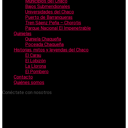
Municipios del Chaco
Bajos Submeridionales
Universidades del Chaco
Puerto de Barranqueras
Tren Sáenz Peña – Chorotis
Parque Nacional El Impenetrable
Quinielas
Quiniela Chaqueña
Poceada Chaqueña
Historias, mitos y leyendas del Chaco
El Carau
El Lobizón
La Llorona
El Pombero
Contacto
Quiénes somos
Conéctate con nosotros