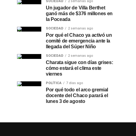
SOCIEDAD
2 semanas ago
Un jugador de Villa Berthet
ganó más de $376 millones en
la Poceada
SOCIEDAD
2 semanas ago
Por qué el Chaco ya activó un
comité de emergencia ante la
llegada del Súper Niño
SOCIEDAD
2 semanas ago
Charata sigue con días grises:
cómo estará el clima este
viernes
POLÍTICA
7 días ago
Por qué todo el arco gremial
docente del Chaco parará el
lunes 3 de agosto