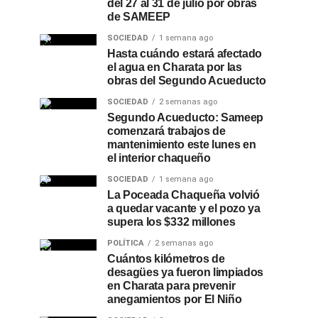
del 27 al 31 de julio por obras
de SAMEEP
SOCIEDAD
1 semana ago
Hasta cuándo estará afectado
el agua en Charata por las
obras del Segundo Acueducto
SOCIEDAD
2 semanas ago
Segundo Acueducto: Sameep
comenzará trabajos de
mantenimiento este lunes en
el interior chaqueño
SOCIEDAD
1 semana ago
La Poceada Chaqueña volvió
a quedar vacante y el pozo ya
supera los $332 millones
POLÍTICA
2 semanas ago
Cuántos kilómetros de
desagües ya fueron limpiados
en Charata para prevenir
anegamientos por El Niño