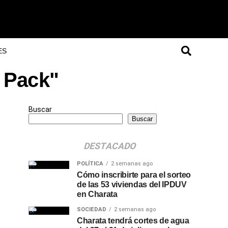
ES
O Pack"
Buscar
Buscar
DESTACADO
POLÍTICA
2 semanas ago
Cómo inscribirte para el sorteo
de las 53 viviendas del IPDUV
en Charata
SOCIEDAD
2 semanas ago
Charata tendrá cortes de agua