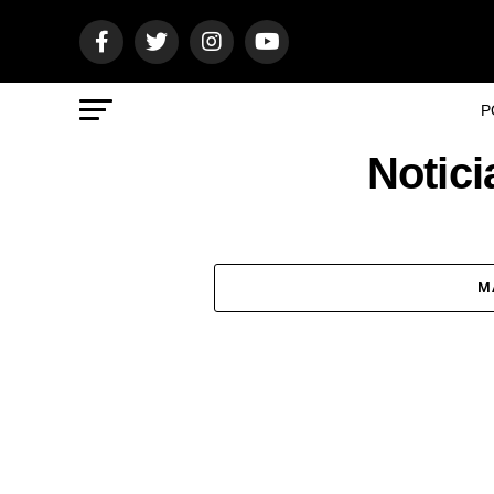
P
Notici
M