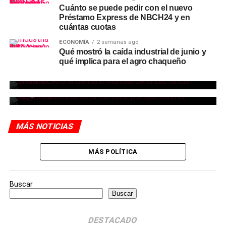
Cuánto se puede pedir con el nuevo
Préstamo Express de NBCH24 y en
cuántas cuotas
ECONOMÍA
2 semanas ago
SOCIEDAD
2 días ago
Qué mostró la caída industrial de junio y
El Hospital Enrique V. de Llamas de
SOCIEDAD
2 días ago
qué implica para el agro chaqueño
Charata cerró la Semana Mundial de la
Por qué la cerveza se mantiene como la
Lactancia Materna
bebida preferida para los encuentros en
Argentina
MÁS NOTICIAS
MÁS POLÍTICA
Buscar
Buscar
DESTACADO