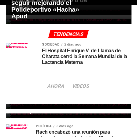
seguir mejorando el
agosto
Polideportivo «Hacha»
Apud
TENDENCIAS
SOCIEDAD
2 días ago
El Hospital Enrique V. de Llamas de
Charata cerró la Semana Mundial de la
Lactancia Materna
POLÍTICA
2 días ago
AHORA
VIDEOS
La jueza de Faltas Provincial destacó la
POLÍTICA
2 días ago
articulación por la seguridad vial en
El subsecretario de Seguridad Vial
Charata
destacó el trabajo conjunto con el
Municipio de Charata
POLÍTICA
3 días ago
Rach encabezó una reunión para