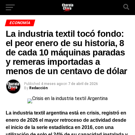
ECONOMÍA
La industria textil tocó fondo:
el peor enero de su historia, 8
de cada 10 máquinas paradas
y remeras importadas a
menos de un centavo de dólar
Published
4 meses ago
on
7 de abril de 2026
By
Redacción
La industria textil argentina está en crisis, registró en
enero de 2026 el mayor retroceso de actividad desde
el inicio de la serie estadística en 2016, con una
utilización de solo el 24% de su capacidad instalada y