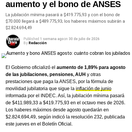
— mientras cayeron las de insumos básicos como
aumento y el bono de ANSES
hilados y tejidos. Eso significa que la cadena de valor
La jubilación mínima pasará a $419.775,93 y con el bono de
local se destruye por ambos extremos: la materia prima
$70.000 llegará a $489.775,93; los haberes máximos subirán a
no se consume porque la prenda terminada llega de
$2.824.694,49
afuera a precios inalcanzables.
Published
1 semana ago
on
30 de julio de 2026
«La existencia de un patrón recurrente de importaciones
By
Redacción
a precios llamativamente bajos demanda acciones que
eviten distorsiones en las condiciones de competencia.
Nuestra legislación prevé herramientas para estas
El Gobierno oficializó el
aumento de 1,89% para agosto
situaciones», señaló Celina Pena, gerenta general de
de las jubilaciones, pensiones, AUH
y otras
FITA
.
prestaciones que paga la ANSES, por la fórmula de
movilidad jubilatoria que sigue la
inflación de junio
El golpe al empleo: 20.000
informada por el INDEC. Así, la jubilación mínima pasará
puestos perdidos desde 2023
de $411.989,33 a $419.775,93 en el octavo mes de 2026.
Los haberes máximos desde agosto quedarán en
$2.824.694,49, según indicó la resolución 232, publicada
El impacto laboral es contundente. En diciembre de 2025
este jueves en el Boletín Oficial.
los sectores de textil, confección, cuero y calzado
registraron
100.000 puestos de trabajo formales
, una