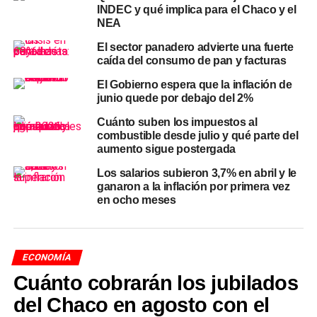
INDEC y qué implica para el Chaco y el
Argentina
NEA
El sector panadero advierte una fuerte
El principal driver de la crisis es la inundación del
caída del consumo de pan y facturas
mercado con productos importados a precios que no
El Gobierno espera que la inflación de
alcanzan a cubrir el costo de la materia prima local.
junio quede por debajo del 2%
Según FITA,
más del 70% de los productos textiles
importados ingresaron al país a valores
Cuánto suben los impuestos al
combustible desde julio y qué parte del
históricamente bajos
. Los registros de operaciones
aumento sigue postergada
concretas resultan difíciles de creer: remeras de algodón
por menos de
0,01 dólar la unidad
, toallas por debajo de
Los salarios subieron 3,7% en abril y le
ganaron a la inflación por primera vez
0,30 dólar el kilo
y pantalones de jean por menos de
1
en ocho meses
dólar
.
En febrero, Argentina importó
12.800 toneladas de
productos textiles
por un valor total de 32 millones de
ECONOMÍA
dólares. El informe señala además un cambio en la
Cuánto cobrarán los jubilados
composición de las importaciones: crecieron las de
del Chaco en agosto con el
bienes finales — confecciones y prendas ya terminadas