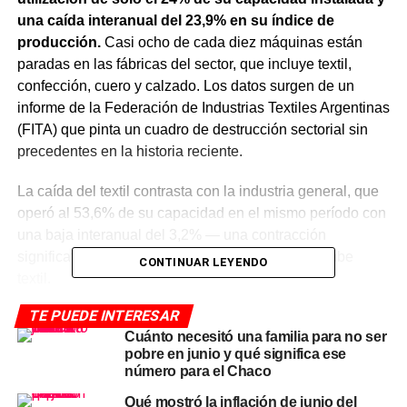
una caída interanual del 23,9% en su índice de
producción.
Casi ocho de cada diez máquinas están
paradas en las fábricas del sector, que incluye textil,
confección, cuero y calzado. Los datos surgen de un
informe de la Federación de Industrias Textiles Argentinas
(FITA) que pinta un cuadro de destrucción sectorial sin
precedentes en la historia reciente.
La caída del textil contrasta con la industria general, que
operó al 53,6% de su capacidad en el mismo período con
una baja interanual del 3,2% — una contracción
significativa, pero apenas una fracción del derrumbe
CONTINUAR LEYENDO
textil.
TE PUEDE INTERESAR
Las importaciones a precios
Cuánto necesitó una familia para no ser
pobre en junio y qué significa ese
irrisorios: el factor central de la
número para el Chaco
crisis en la industria textil
Qué mostró la inflación de junio del