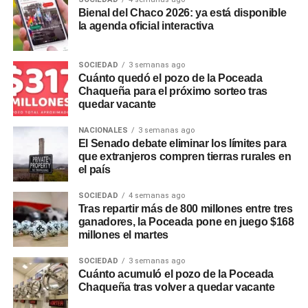
Bienal del Chaco 2026: ya está disponible
Además del Préstamo Express, la plataforma ofrece el
la agenda oficial interactiva
Préstamo Inmediato, con montos de hasta
$15.000.000, plazos de hasta 24 meses y tasa fija, y el
SOCIEDAD
3 semanas ago
Préstamo Anticipo en 3 cuotas
, pensado para
Cuánto quedó el pozo de la Poceada
necesidades puntuales de corto plazo. Para el sector
Chaqueña para el próximo sorteo tras
privado, el Préstamo +Profesionales permite acceder
quedar vacante
hasta $30.000.000 con plazos de hasta 24 meses y tasa
NACIONALES
3 semanas ago
fija, mientras que la línea +Comercios está destinada a
El Senado debate eliminar los límites para
comercios adheridos a
Unicobros
, con montos de hasta
que extranjeros compren tierras rurales en
$30.000.000, libre destino y gestión 100% online. A estas
el país
opciones se suman otras líneas de gestión presencial,
SOCIEDAD
4 semanas ago
como la consolidación de deudas y
Tu Préstamo en 36
Tras repartir más de 800 millones entre tres
cuotas
, para financiar compras en comercios adheridos
ganadores, la Poceada pone en juego $168
de rubros como construcción, turismo, motos, bicicletas,
millones el martes
hogar y náutica.
SOCIEDAD
3 semanas ago
Cuánto acumuló el pozo de la Poceada
Recomendaciones de
Chaqueña tras volver a quedar vacante