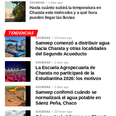
SOCIEDAD
2 días ago
Hasta cuánto subirá la temperatura en
Charata este miércoles y a qué hora
pueden llegar las lluvias
TENDENCIAS
SOCIEDAD
22 horas ago
Sameep comenzó a distribuir agua
hacia Charata y otras localidades
del Segundo Acueducto
SOCIEDAD
2 días ago
La Escuela Agropecuaria de
Charata no participará de la
Estudiantina 2026: los motivos
SOCIEDAD
2 días ago
Sameep confirmó cuándo se
normalizará el agua potable en
Sáenz Peña, Chaco
SOCIEDAD
22 horas ago