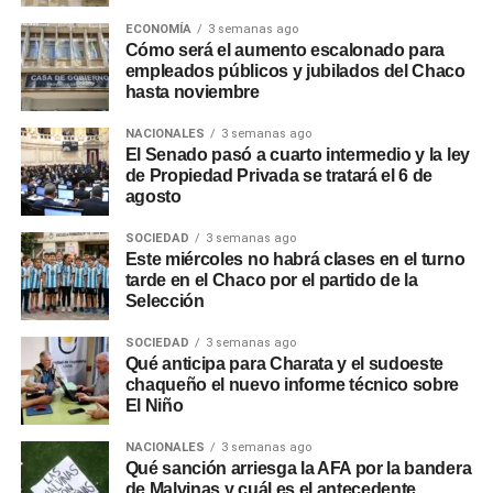
seguridad
ECONOMÍA
3 semanas ago
Cómo será el aumento escalonado para
Desde la entidad remarcaron que NBCH nunca solicita a
empleados públicos y jubilados del Chaco
sus clientes realizar simulaciones de préstamos, cambios
hasta noviembre
de contraseñas, instalación de aplicaciones o
transferencias de dinero, y recomendaron operar siempre
NACIONALES
3 semanas ago
El Senado pasó a cuarto intermedio y la ley
a través de los canales oficiales del banco: el
WhatsApp
de Propiedad Privada se tratará el 6 de
verificado 3624161290
o las redes sociales oficiales de
agosto
la entidad.
SOCIEDAD
3 semanas ago
Este miércoles no habrá clases en el turno
tarde en el Chaco por el partido de la
Selección
SOCIEDAD
3 semanas ago
Qué anticipa para Charata y el sudoeste
chaqueño el nuevo informe técnico sobre
El Niño
NACIONALES
3 semanas ago
Qué sanción arriesga la AFA por la bandera
de Malvinas y cuál es el antecedente