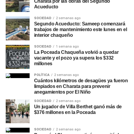
Charata por las obras del Segundo
Acueducto
SOCIEDAD
2 semanas ago
Segundo Acueducto: Sameep comenzará
trabajos de mantenimiento este lunes en el
interior chaqueño
SOCIEDAD
1 semana ago
La Poceada Chaqueña volvió a quedar
vacante y el pozo ya supera los $332
millones
POLÍTICA
2 semanas ago
Cuántos kilómetros de desagües ya fueron
limpiados en Charata para prevenir
anegamientos por El Niño
SOCIEDAD
2 semanas ago
Un jugador de Villa Berthet ganó más de
$376 millones en la Poceada
SOCIEDAD
2 semanas ago