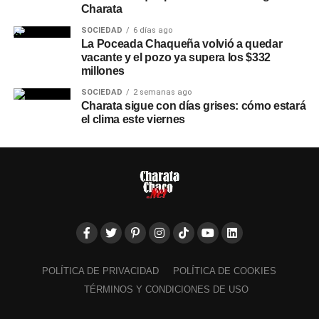
Charata
SOCIEDAD
6 días ago
La Poceada Chaqueña volvió a quedar
vacante y el pozo ya supera los $332
millones
SOCIEDAD
2 semanas ago
Charata sigue con días grises: cómo estará
el clima este viernes
POLÍTICA DE PRIVACIDAD
POLÍTICA DE COOKIES
TÉRMINOS Y CONDICIONES DE USO