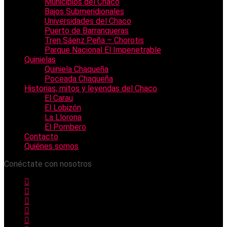
Municipios del Chaco
Bajos Submeridionales
Universidades del Chaco
Puerto de Barranqueras
Tren Sáenz Peña – Chorotis
Parque Nacional El Impenetrable
Quinielas
Quiniela Chaqueña
Poceada Chaqueña
Historias, mitos y leyendas del Chaco
El Carau
El Lobizón
La Llorona
El Pombero
Contacto
Quiénes somos
Conéctate con nosotros