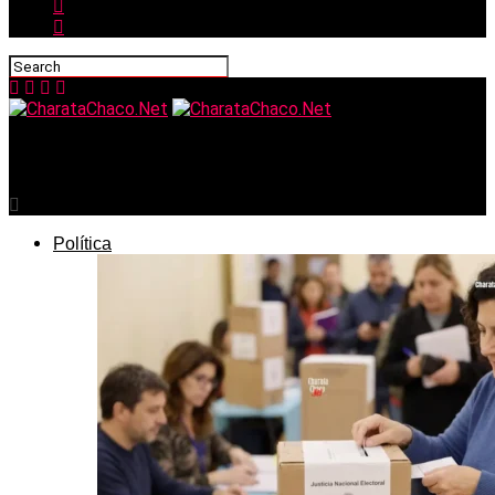
CharataChaco.Net
Política