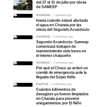
del 27 al 31 de julio por obras
de SAMEEP
SOCIEDAD
1 semana ago
Hasta cuándo estará afectado
el agua en Charata por las
obras del Segundo Acueducto
SOCIEDAD
2 semanas ago
Segundo Acueducto: Sameep
comenzará trabajos de
mantenimiento este lunes en
el interior chaqueño
SOCIEDAD
2 semanas ago
Por qué el Chaco ya activó un
comité de emergencia ante la
llegada del Súper Niño
POLÍTICA
2 semanas ago
Cuántos kilómetros de
desagües ya fueron limpiados
en Charata para prevenir
anegamientos por El Niño