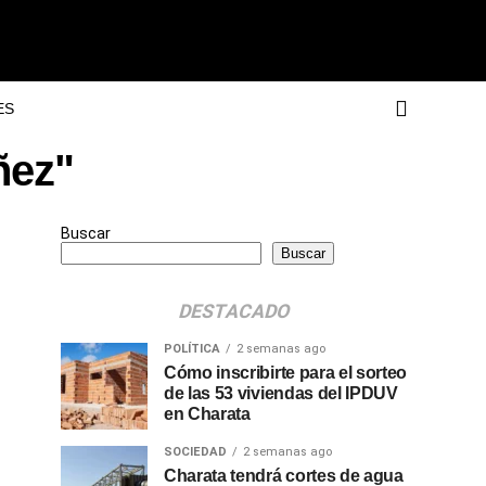
ES
ñez"
Buscar
Buscar
DESTACADO
POLÍTICA
2 semanas ago
Cómo inscribirte para el sorteo
de las 53 viviendas del IPDUV
en Charata
SOCIEDAD
2 semanas ago
Charata tendrá cortes de agua