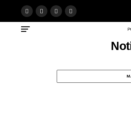
P
Not
M