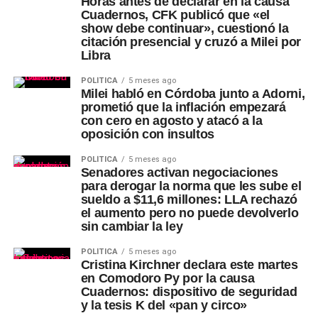
Horas antes de declarar en la causa
Cuadernos, CFK publicó que «el
show debe continuar», cuestionó la
citación presencial y cruzó a Milei por
Libra
POLÍTICA
5 meses ago
Milei habló en Córdoba junto a Adorni,
prometió que la inflación empezará
con cero en agosto y atacó a la
oposición con insultos
POLÍTICA
5 meses ago
Senadores activan negociaciones
para derogar la norma que les sube el
sueldo a $11,6 millones: LLA rechazó
el aumento pero no puede devolverlo
sin cambiar la ley
POLÍTICA
5 meses ago
Cristina Kirchner declara este martes
en Comodoro Py por la causa
Cuadernos: dispositivo de seguridad
y la tesis K del «pan y circo»