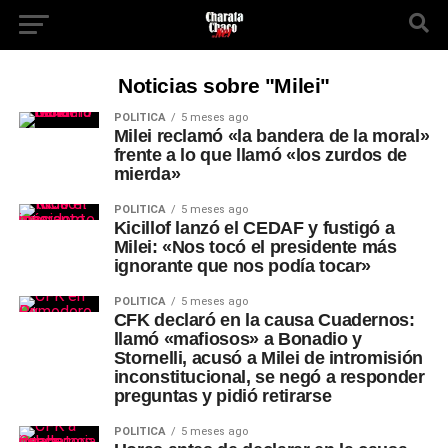
Noticias sobre "Milei"
POLÍTICA
5 meses ago
Milei reclamó «la bandera de la moral»
frente a lo que llamó «los zurdos de
mierda»
POLÍTICA
5 meses ago
Kicillof lanzó el CEDAF y fustigó a
Milei: «Nos tocó el presidente más
ignorante que nos podía tocar»
POLÍTICA
5 meses ago
CFK declaró en la causa Cuadernos:
llamó «mafiosos» a Bonadio y
Stornelli, acusó a Milei de intromisión
inconstitucional, se negó a responder
preguntas y pidió retirarse
POLÍTICA
5 meses ago