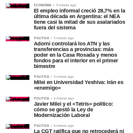
ECONOMÍA
5 meses ago
El empleo informal creció 28,7% en la
última década en Argentina: el NEA
tiene casi la mitad de sus asalariados
fuera del sistema
POLÍTICA
5 meses ago
Adorni controlará los ATN y las
transferencias a provincias: más
poder en la Casa Rosada y menos
fondos para el interior en el primer
bimestre
POLÍTICA
5 meses ago
Milei en Universidad Yeshiva: Irán es
«enemigo»
POLÍTICA
6 meses ago
Javier Milei y el «Tetris» político:
cómo se gestó la Ley de
Modernización Laboral
POLÍTICA
6 meses ago
La CGT ratifica que no retrocederá ni