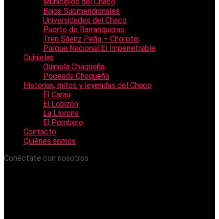
Municipios del Chaco
Bajos Submeridionales
Universidades del Chaco
Puerto de Barranqueras
Tren Sáenz Peña – Chorotis
Parque Nacional El Impenetrable
Quinielas
Quiniela Chaqueña
Poceada Chaqueña
Historias, mitos y leyendas del Chaco
El Carau
El Lobizón
La Llorona
El Pombero
Contacto
Quiénes somos
Conéctate con nosotros