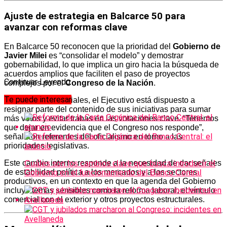
Ajuste de estrategia en Balcarce 50 para
avanzar con reformas clave
En Balcarce 50 reconocen que la prioridad del
Gobierno de
Javier Milei
es “consolidar el modelo” y demostrar
gobernabilidad, lo que implica un giro hacia la búsqueda de
acuerdos amplios que faciliten el paso de proyectos
Continuar Leyendo
complejos por el
Congreso de la Nación
.
Te puede interesar
Según fuentes oficiales, el Ejecutivo está dispuesto a
resignar parte del contenido de sus iniciativas para sumar
más votos y evitar trabas en las votaciones clave. “Tenemos
que dejar en evidencia que el Congreso nos responde”,
señalaron referentes del oficialismo en torno a las
prioridades legislativas.
Este cambio interno responde a la necesidad de dar señales
Cuáles son los cambios clave que busca introducir el
de estabilidad política a los mercados y a los sectores
Gobierno en el funcionamiento del Banco Central
productivos, en un contexto en que la agenda del Gobierno
incluye temas sensibles como la reforma laboral, el vínculo
comercial con el exterior y otros proyectos estructurales.