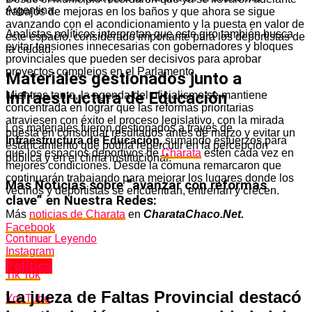
Argentina.
trabajos de mejoras en los baños y que ahora se sigue
avanzando con el acondicionamiento y la puesta en valor de
Analistas políticos interpretan que este giro también busca
este espacio, considerado importante para los deportistas de
evitar tensiones innecesarias con gobernadores y bloques
la ciudad.
provinciales que pueden ser decisivos para aprobar
proyectos complejos en el Parlamento.
Materiales gestionados junto a
Infraestructura de Educación
Mientras tanto, la agenda del oficialismo se mantiene
concentrada en lograr que las reformas prioritarias
atraviesen con éxito el proceso legislativo, con la mirada
Los materiales fueron gestionados a través de
puesta en consolidar resultados antes de marzo y evitar un
Infraestructura de Educación
, sumando esfuerzos para
estancamiento que podría repercutir en la percepción
que los espacios deportivos de
Charata
estén cada vez en
pública y en el clima institucional.
mejores condiciones. Desde la comuna remarcaron que
continuarán trabajando para mejorar los lugares donde los
Más Noticias sobre “avanzar con reformas
vecinos y deportistas se encuentran, entrenan y crecen.
clave” en Nuestra Redes:
Más
noticias de Charata
en
CharataChaco.Net.
Facebook
Continuar Leyendo
Instagram
Política
Tik Tok
La jueza de Faltas Provincial destacó
YouTube