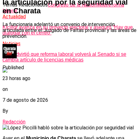
la articulación por la seguridad vial
Temas Relacionados
Congreso de la Nación
Milei
reforma
en Charata
laboral
Actualidad
La funcionaria adelantó un convenio de intervención
Kicillof avanza en su proyecto electoral y aseguró “Hay que
articulada entre el Juzgado de Faltas provincial y las áreas de
dialogar con el centro”
prevención.
Noticias
UxP advirtió que reforma laboral volverá al Senado si se
cambia artículo de licencias médicas
Published
23 horas ago
on
7 de agosto de 2026
By
Redacción
Ayer en el
Municipio de Charata
se llevó adelante una