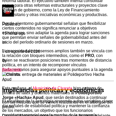
reforma laboral. El ejecutivo también intenta consolidar
apoyo para otras reformas estructurales y proyectos clave
del plan de gobierno, como la Ley de Financiamiento
Universitario y otras iniciativas económicas y productivas.
Desde el entorno gubernamental señalan que flexibilizar
Published
ciertos contenidos no significa renunciar a objetivos
estratégicos, sino adaptar la agenda para lograr sanciones
15 horas ago
que permitan enviar señales de gobernabilidad antes del
on
inicio del período ordinario de sesiones en marzo.
La necesidad de consensos amplios también se vincula con
7 de agosto de 2026
la relación con bloques intermedios, como el
PRO
, con
By
quien se reactivaron posiciones tras momentos de distancia
política, en un intento de recomponer vínculos
Redacción
parlamentarios para asegurar apoyos puntuales a la agenda
oficialista.
Esta mañana, el
Municipio de Charata
hizo entrega de
Implicancias políticas y económicas
pintura de látex y distintos materiales al
Polideportivo
Jorge «Hacha» Apud
, que serán destinados a continuar
El recalibrar de la estrategia responde a dos variables clave:
con las mejoras que se vienen realizando en el albergue del
dar señales de estabilidad política y mantener la confianza
predio.
de los mercados, un objetivo que los funcionarios
consideran esencial para la marcha de la economía
Desde el Municipio recordaron que ya se llevaron adelante