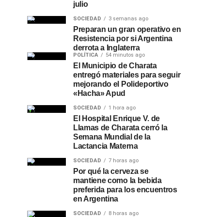
julio
SOCIEDAD
3 semanas ago
Preparan un gran operativo en
Resistencia por si Argentina
derrota a Inglaterra
POLÍTICA
54 minutos ago
El Municipio de Charata
entregó materiales para seguir
mejorando el Polideportivo
«Hacha» Apud
SOCIEDAD
1 hora ago
El Hospital Enrique V. de
Llamas de Charata cerró la
Semana Mundial de la
Lactancia Materna
SOCIEDAD
7 horas ago
Por qué la cerveza se
mantiene como la bebida
preferida para los encuentros
en Argentina
SOCIEDAD
8 horas ago