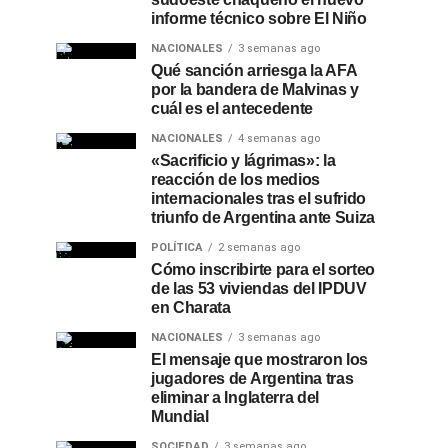
informe técnico sobre El Niño
NACIONALES
3 semanas ago
Qué sanción arriesga la AFA
por la bandera de Malvinas y
cuál es el antecedente
NACIONALES
4 semanas ago
«Sacrificio y lágrimas»: la
reacción de los medios
internacionales tras el sufrido
triunfo de Argentina ante Suiza
POLÍTICA
2 semanas ago
Cómo inscribirte para el sorteo
de las 53 viviendas del IPDUV
en Charata
NACIONALES
3 semanas ago
El mensaje que mostraron los
jugadores de Argentina tras
eliminar a Inglaterra del
Mundial
SOCIEDAD
3 semanas ago