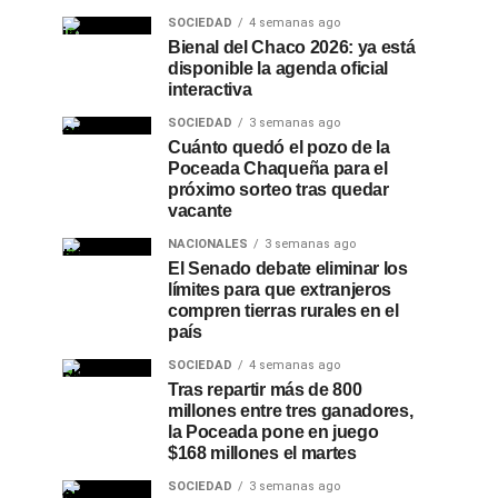
SOCIEDAD
4 semanas ago
Bienal del Chaco 2026: ya está
disponible la agenda oficial
interactiva
SOCIEDAD
3 semanas ago
Cuánto quedó el pozo de la
Poceada Chaqueña para el
próximo sorteo tras quedar
vacante
NACIONALES
3 semanas ago
El Senado debate eliminar los
límites para que extranjeros
compren tierras rurales en el
país
SOCIEDAD
4 semanas ago
Tras repartir más de 800
millones entre tres ganadores,
la Poceada pone en juego
$168 millones el martes
SOCIEDAD
3 semanas ago