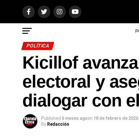
P
POLÍTICA
Kicillof avanz
electoral y as
dialogar con e
Published
6 meses ago
on
18 de febrero de 2026
By
Redacción