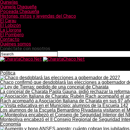
Quinielas
Quiniela Chaqueña
Poceada Chaqueña
Historias, mitos y leyendas del Chaco
El Carau
El Lobizón
La Llorona
El Pombero
Contacto
Quiénes somos
Conéctate con nosotros
CharataChaco.Net
FATE y el debate sobre industria y empleo en Argentina
Política
Chaco confirmó que desdoblará las elecciones a gobernador 
La concejal de Charata Paola Gauna, pidió rechazar la reforma 
Rach acompañó a Asociación Italiana de Charata en sus 97 añ
Los alumnos de la Escuela Bernardino Rivadavia visitaron el M
Monteoliva encabezó el II Consejo Regional de Seguridad Inter
Economía