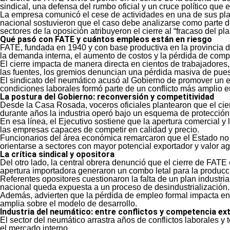
sindical, una defensa del rumbo oficial y un cruce político que
La empresa comunicó el cese de actividades en una de sus plan
nacional sostuvieron que el caso debe analizarse como parte de
sectores de la oposición atribuyeron el cierre al “fracaso del pl
Qué pasó con FATE y cuántos empleos están en riesgo
FATE, fundada en 1940 y con base productiva en la provincia d
la demanda interna, el aumento de costos y la pérdida de compe
El cierre impacta de manera directa en cientos de trabajadores,
las fuentes, los gremios denuncian una pérdida masiva de puest
El sindicato del neumático acusó al Gobierno de promover un es
condiciones laborales formó parte de un conflicto más amplio e
La postura del Gobierno: reconversión y competitividad
Desde la Casa Rosada, voceros oficiales plantearon que el ci
durante años la industria operó bajo un esquema de protección 
En esa línea, el Ejecutivo sostiene que la apertura comercial y
las empresas capaces de competir en calidad y precio.
Funcionarios del área económica remarcaron que el Estado no pu
orientarse a sectores con mayor potencial exportador y valor a
La crítica sindical y opositora
Del otro lado, la central obrera denunció que el cierre de FAT
apertura importadora generaron un combo letal para la producci
Referentes opositores cuestionaron la falta de un plan industria
nacional queda expuesta a un proceso de desindustrialización.
Además, advierten que la pérdida de empleo formal impacta en 
amplia sobre el modelo de desarrollo.
Industria del neumático: entre conflictos y competencia ex
El sector del neumático arrastra años de conflictos laborales 
el mercado interno.