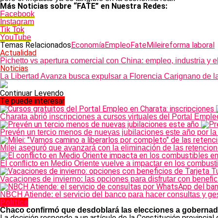
Más Noticias sobre “FATE” en Nuestra Redes:
Facebook
Instagram
Tik Tok
YouTube
Temas Relacionados
Economía
Empleo
Fate
Milei
reforma laboral
Actualidad
Pichetto vs apertura comercial con China: empleo, industria y e
Noticias
La Libertad Avanza busca expulsar a Florencia Carignano de 
Continuar Leyendo
Te puede interesar
Charata abrió inscripciones a cursos virtuales del Portal Emple
Prevén un tercio menos de nuevas jubilaciones este año por la
Milei aseguró que avanzará con la eliminación de las retencio
El conflicto en Medio Oriente vuelve a impactar en los combust
Vacaciones de invierno: las opciones para disfrutar con benefic
NBCH Atiende: el servicio del banco para hacer consultas y g
Política
Chaco confirmó que desdoblará las elecciones a gobernad
La decisión responde a un artículo de la Constitución provincial