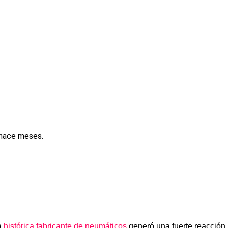
 hace meses.
a
histórica fabricante de neumáticos
generó una fuerte reacción