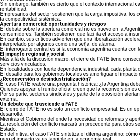
Sin embargo, también es cierto que el contexto internacional c
rentabilidad.
Empresarios del sector sostienen que la carga impositiva, los 
la competitividad sistémica.
Apertura comercial: oportunidades y riesgos
El debate sobre la apertura comercial no es nuevo en la Argen
consumidores. También sostienen que facilita el acceso a ins
En cambio, sus críticos advierten que una liberalización acele
interpretado por algunos como una señal de alarma.
El interrogante central es si la economía argentina cuenta con
El impacto regional y social
Más allá de la discusión macro, el cierre de FATE tiene consecu
servicios vinculados.
En localidades con fuerte dependencia industrial, cada planta qu
El desafío para los gobiernos locales es amortiguar el impacto
¿Reconversión o desindustrialización?
El caso FATE reabre una pregunta histórica: ¿la Argentina debe
Quienes apoyan el rumbo oficial creen que la reconversión es 
Por su parte, sectores sindicales y parte de la oposición aler
externa.
Un debate que trasciende a FATE
El cierre de FATE no es solo un conflicto empresarial. Es un ep
desarrollo.
Mientras el Gobierno defiende la necesidad de reformas y apertu
La resolución del conflicto marcará un precedente para otros se
Estado.
En definitiva, el caso FATE sintetiza el dilema argentino: cóm
pero el impacto ya es tangible en la economía real.