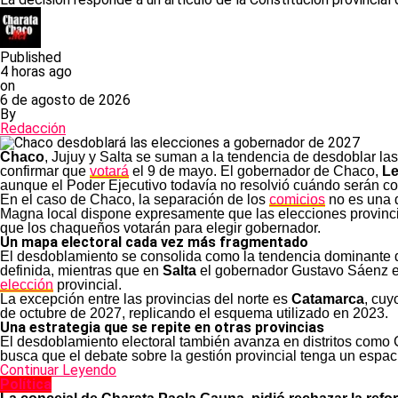
Published
4 horas ago
on
6 de agosto de 2026
By
Redacción
Chaco
, Jujuy y Salta se suman a la tendencia de desdoblar la
confirmar que
votará
el 9 de mayo. El gobernador de Chaco,
Le
aunque el Poder Ejecutivo todavía no resolvió cuándo serán c
En el caso de Chaco, la separación de los
comicios
no es una d
Magna local dispone expresamente que las elecciones provincia
que los chaqueños votarán para elegir gobernador.
Un mapa electoral cada vez más fragmentado
El desdoblamiento se consolida como la tendencia dominante
definida, mientras que en
Salta
el gobernador Gustavo Sáenz ev
elección
provincial.
La excepción entre las provincias del norte es
Catamarca
, cuy
de octubre de 2027, replicando el esquema utilizado en 2023.
Una estrategia que se repite en otras provincias
El desdoblamiento electoral también avanza en distritos como C
busca que el debate sobre la gestión provincial tenga un espac
Continuar Leyendo
Política