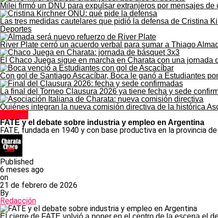
Milei firmó un DNU para expulsar extranjeros por mensajes de 
Las tres medidas cautelares que pidió la defensa de Cristina K
Deportes
River Plate cerró un acuerdo verbal para sumar a Thiago Alma
El Chaco Juega sigue en marcha en Charata con una jornada 
Con gol de Santiago Ascacíbar, Boca le ganó a Estudiantes po
La final del Torneo Clausura 2026 ya tiene fecha y sede confi
Quiénes integran la nueva comisión directiva de la histórica As
Política
FATE y el debate sobre industria y empleo en Argentina
FATE, fundada en 1940 y con base productiva en la provincia de
Published
6 meses ago
on
21 de febrero de 2026
By
Redacción
El cierre de FATE volvió a poner en el centro de la escena el d