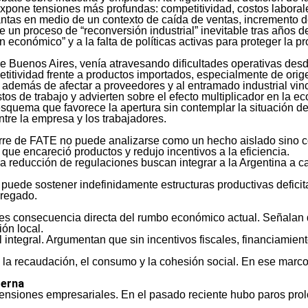
 expone tensiones más profundas: competitividad, costos laboral
tas en medio de un contexto de caída de ventas, incremento de
 un proceso de “reconversión industrial” inevitable tras años d
an económico” y a la falta de políticas activas para proteger la p
e Buenos Aires, venía atravesando dificultades operativas des
titividad frente a productos importados, especialmente de orige
 además de afectar a proveedores y al entramado industrial vinc
os de trabajo y advierten sobre el efecto multiplicador en la e
quema que favorece la apertura sin contemplar la situación de 
ntre la empresa y los trabajadores.
erre de FATE no puede analizarse como un hecho aislado sino c
que encareció productos y redujo incentivos a la eficiencia.
 la reducción de regulaciones buscan integrar a la Argentina a 
ede sostener indefinidamente estructuras productivas deficitar
gregado.
E es consecuencia directa del rumbo económico actual. Señalan q
ón local.
l integral. Argumentan que sin incentivos fiscales, financiamient
la recaudación, el consumo y la cohesión social. En ese marco
terna
y tensiones empresariales. En el pasado reciente hubo paros pro