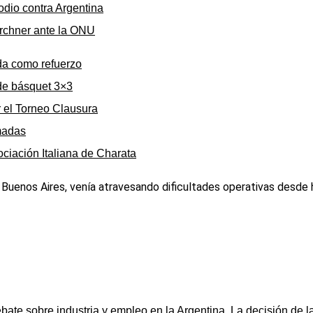
odio contra Argentina
irchner ante la ONU
da como refuerzo
de básquet 3×3
r el Torneo Clausura
rmadas
ociación Italiana de Charata
 Buenos Aires, venía atravesando dificultades operativas desde
ebate sobre industria y empleo en la Argentina. La decisión de l