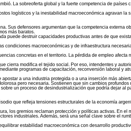
ambió. La sobreoferta global y la fuerte competencia de países
costos logísticos y la inestabilidad macroeconómica agravan la 
tina. Sus defensores argumentan que la competencia externa ob
umos más baratos.
rada puede destruir capacidades productivas antes de que exista
 las condiciones macroeconómicas y de infraestructura necesari
encias concretas en el territorio. La pérdida de empleo afecta 
e cierra modifica el tejido social. Por eso, intendentes y autori
 mediante programas de capacitación, reconversión laboral y at
 apostar a una industria protegida o a una inserción más abiert
dolorosa pero necesaria. Sostienen que sin cambios profundos 
tan sobre un proceso de desindustrialización que podría dejar 
isodio que refleja tensiones estructurales de la economía argent
ra, los gremios reclaman protección y políticas activas. En el 
ctores industriales. Además, será una señal clave sobre el rumb
o equilibrar estabilidad macroeconómica con desarrollo producti