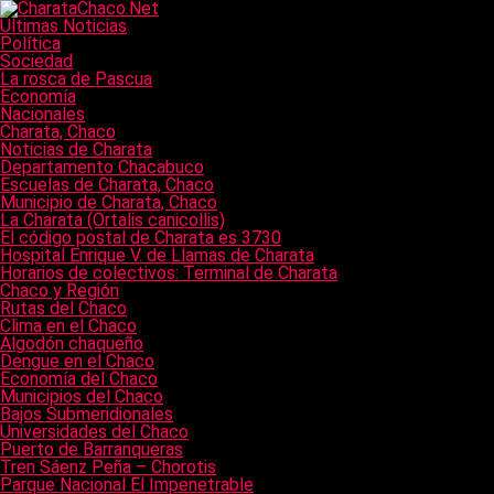
Últimas Noticias
Política
Sociedad
La rosca de Pascua
Economía
Nacionales
Charata, Chaco
Noticias de Charata
Departamento Chacabuco
Escuelas de Charata, Chaco
Municipio de Charata, Chaco
La Charata (Ortalis canicollis)
El código postal de Charata es 3730
Hospital Enrique V. de Llamas de Charata
Horarios de colectivos: Terminal de Charata
Chaco y Región
Rutas del Chaco
Clima en el Chaco
Algodón chaqueño
Dengue en el Chaco
Economía del Chaco
Municipios del Chaco
Bajos Submeridionales
Universidades del Chaco
Puerto de Barranqueras
Tren Sáenz Peña – Chorotis
Parque Nacional El Impenetrable