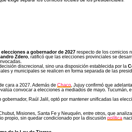
s
elecciones a gobernador de 2027
respecto de los comicios 
andro Zdero
, ratificó que las elecciones provinciales se desar
onvocadas.
ecisión discrecional, sino una disposición establecida por la
C
les y municipales se realicen en forma separada de las presid
 de cara a 2027. Además de
Chaco
, Jujuy confirmó que adelant
alúa convocar a elecciones a mediados de mayo. Tucumán, en t
o gobernador, Raúl Jalil, optó por mantener unificadas las elecc
hubut, Misiones, Santa Fe y Neuquén, entre otros, que analizan
io propio, sin quedar condicionado por la discusión
política
naci