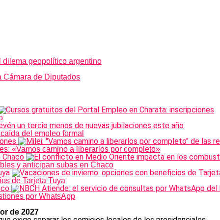
l dilema geopolítico argentino
la Cámara de Diputados
o
 caída del empleo formal
nes: «Vamos camino a liberarlos por completo»
ibles y anticipan subas en Chaco
ios de Tarjeta Tuya
estiones por WhatsApp
or de 2027
 que exige separar los comicios locales de los presidenciales.