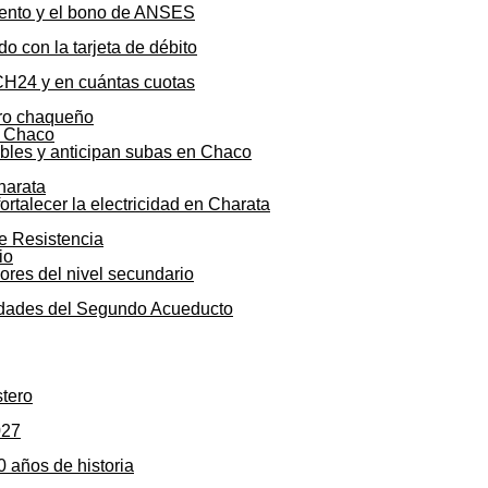
mento y el bono de ANSES
o con la tarjeta de débito
CH24 y en cuántas cuotas
agro chaqueño
ibles y anticipan subas en Chaco
talecer la electricidad en Charata
de Resistencia
sores del nivel secundario
lidades del Segundo Acueducto
stero
027
0 años de historia