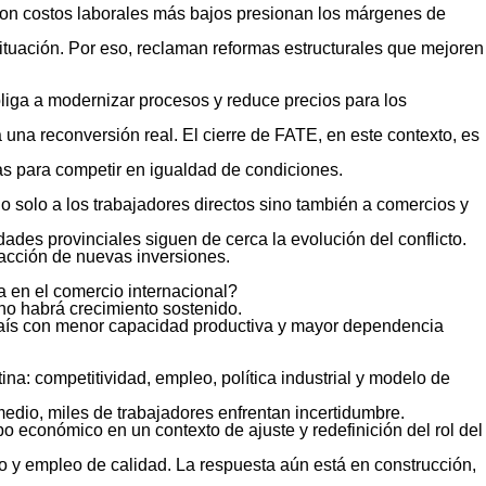
 con costos laborales más bajos presionan los márgenes de
situación. Por eso, reclaman reformas estructurales que mejoren
liga a modernizar procesos y reduce precios para los
 una reconversión real. El cierre de FATE, en este contexto, es
as para competir en igualdad de condiciones.
no solo a los trabajadores directos sino también a comercios y
dades provinciales siguen de cerca la evolución del conflicto.
racción de nuevas inversiones.
a en el comercio internacional?
no habrá crecimiento sostenido.
al país con menor capacidad productiva y mayor dependencia
ina: competitividad, empleo, política industrial y modelo de
medio, miles de trabajadores enfrentan incertidumbre.
o económico en un contexto de ajuste y redefinición del rol del
vo y empleo de calidad. La respuesta aún está en construcción,