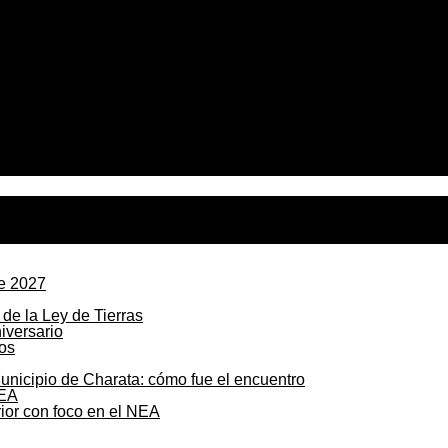
de 2027
de la Ley de Tierras
os
unicipio de Charata: cómo fue el encuentro
ior con foco en el NEA