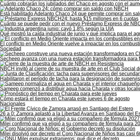
Cuánto cobrarán los jubilados del Chaco en agosto con el au
Está habilitado Adelanto Chaco 24 que permite comprar sin sald
Cuánto se puede pedir con el nuevo Préstamo Express de NB
Qué mostró la caída industrial de junio y qué implica para el 
El conflicto en Medio Oriente vuelve a impactar en los combust
Sociedad
Secheep avanza con una nueva estación transformadora para for
NBCH invitó al cierre de su muestra de arte en el Club Social 
Habilitaron el período de tacha para la designación de supervi
Sameep comenzó a distribuir agua hacia Charata y otras loca
Cómo estará el tiempo en Charata este jueves 6 de agosto
Nacionales
26 a 0: Zamora aplastó a la Libertad Avanza en Santiago del E
Milei confirmó que ya eligió a su compañero de fórmula para 2
Milei disolvió por decreto el Coro Nacional de Niños tras casi 6