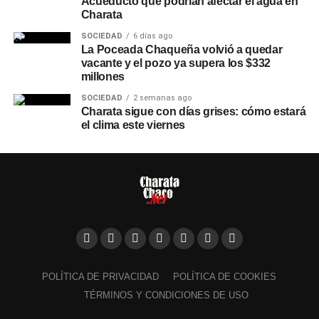
Acueducto que podrían afectar el agua en
Charata
SOCIEDAD
6 días ago
La Poceada Chaqueña volvió a quedar
vacante y el pozo ya supera los $332
millones
SOCIEDAD
2 semanas ago
Charata sigue con días grises: cómo estará
el clima este viernes
POLÍTICA DE PRIVACIDAD
POLÍTICA DE COOKIES
TÉRMINOS Y CONDICIONES DE USO