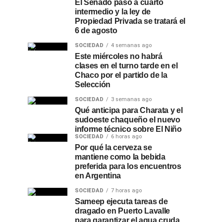
El Senado pasó a cuarto
intermedio y la ley de
Propiedad Privada se tratará el
6 de agosto
SOCIEDAD
4 semanas ago
Este miércoles no habrá
clases en el turno tarde en el
Chaco por el partido de la
Selección
SOCIEDAD
3 semanas ago
Qué anticipa para Charata y el
sudoeste chaqueño el nuevo
informe técnico sobre El Niño
SOCIEDAD
6 horas ago
Por qué la cerveza se
mantiene como la bebida
preferida para los encuentros
en Argentina
SOCIEDAD
7 horas ago
Sameep ejecuta tareas de
dragado en Puerto Lavalle
para garantizar el agua cruda