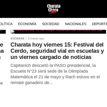
OLÍTICA
ECONOMÍA
SOCIEDAD
NACIONALES
DEPORT
SOCIEDAD
3 meses ago
de
Charata hoy viernes 15: Festival del
ma
Cerdo, seguridad vial en escuelas y
s
un viernes cargado de noticias
Capitanich descartó la PASO presidencial, la
Escuela N°23 será sede de la Olimpíada
Matemática el 21 de mayo y Rach estuvo en el
remate ganadero de...
ue