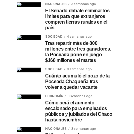
NACIONALES
3 semanas ago
El Senado debate eliminar los
límites para que extranjeros
compren tierras rurales en el
país
SOCIEDAD
4 semanas ago
Tras repartir más de 800
millones entre tres ganadores,
la Poceada pone en juego
$168 millones el martes
SOCIEDAD
3 semanas ago
Cuánto acumuló el pozo de la
Poceada Chaqueña tras
volver a quedar vacante
ECONOMÍA
3 semanas ago
Cómo será el aumento
escalonado para empleados
públicos y jubilados del Chaco
hasta noviembre
NACIONALES
3 semanas ago