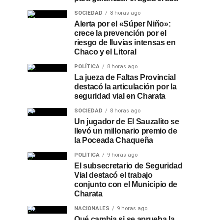
SOCIEDAD
8 horas ago
Alerta por el «Súper Niño»:
crece la prevención por el
riesgo de lluvias intensas en
Chaco y el Litoral
POLÍTICA
8 horas ago
La jueza de Faltas Provincial
destacó la articulación por la
seguridad vial en Charata
SOCIEDAD
8 horas ago
Un jugador de El Sauzalito se
llevó un millonario premio de
la Poceada Chaqueña
POLÍTICA
9 horas ago
El subsecretario de Seguridad
Vial destacó el trabajo
conjunto con el Municipio de
Charata
NACIONALES
9 horas ago
Qué cambia si se aprueba la