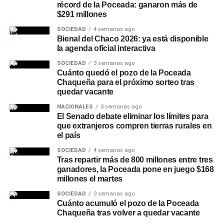
récord de la Poceada: ganaron más de
como
Chaco
, Corrientes, Formosa, Misiones, Santa Fe y
$291 millones
Entre Ríos mantienen bajo vigilancia la evolución de las
lluvias y de los principales cursos de agua.
SOCIEDAD
4 semanas ago
Bienal del Chaco 2026: ya está disponible
la agenda oficial interactiva
Uno de los principales riesgos asociados a períodos
prolongados de precipitaciones es la saturación de los
SOCIEDAD
3 semanas ago
Cuánto quedó el pozo de la Poceada
suelos, que puede favorecer anegamientos y complicar el
Chaqueña para el próximo sorteo tras
escurrimiento del agua, además de la preocupación por
quedar vacante
eventuales
crecidas de ríos
y riachos en localidades
NACIONALES
3 semanas ago
ubicadas en zonas bajas. El escenario también será
El Senado debate eliminar los límites para
seguido de cerca por el sector agropecuario, ya que una
que extranjeros compren tierras rurales en
el país
mayor disponibilidad de humedad puede favorecer
determinados cultivos, pero los excesos hídricos pueden
SOCIEDAD
4 semanas ago
Tras repartir más de 800 millones entre tres
dificultar las labores rurales y generar problemas
ganadores, la Poceada pone en juego $168
sanitarios en la producción.
millones el martes
Chaco refuerza la limpieza de
SOCIEDAD
3 semanas ago
Cuánto acumuló el pozo de la Poceada
Chaqueña tras volver a quedar vacante
desagües y canales