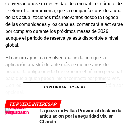
conversaciones sin necesidad de compartir el número de
teléfono. La herramienta, que la compañía considera una
de las actualizaciones más relevantes desde la llegada
de las comunidades y los canales, comenzará a activarse
por completo durante los próximos meses de 2026,
aunque el período de reserva ya está disponible a nivel
global.
El cambio apunta a resolver una limitación que la
aplicación arrastró durante más de quince años de
historia: la obligatoriedad de exponer el número personal
para que alguien pueda iniciar contacto por primera vez.
Con los nombres de usuario, esa exposición pasará a ser
CONTINUAR LEYENDO
opcional.
TE PUEDE INTERESAR
Cómo funciona la reserva de
La jueza de Faltas Provincial destacó la
articulación por la seguridad vial en
nombre de usuario en
Charata