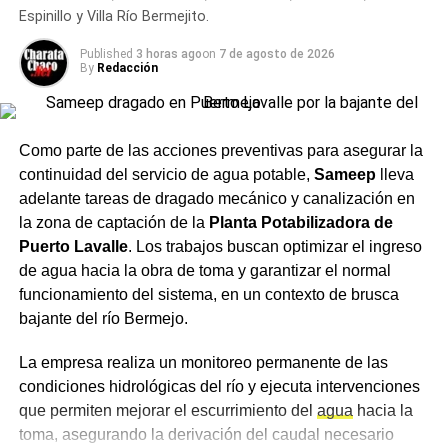
Espinillo y Villa Río Bermejito.
Entre las tendencias de
NOTICIAS
Charata tiene un martes nublado con máxima de
Published
3 horas ago
on
7 de agosto de 2026
mercado sobresalen los
18°C antes de un nuevo descenso térmico
By
Redacción
siguientes aspectos:
Como parte de las acciones preventivas para asegurar la
Crecimiento del segmento sin alcohol: Las
continuidad del servicio de agua potable,
Sameep
lleva
variantes 0.0% ganaron terreno entre consumidores
adelante tareas de dragado mecánico y canalización en
que buscan balancear hidratación o conducir sin
la zona de captación de la
Planta Potabilizadora de
riesgos sin abandonar el ritual social.
Puerto Lavalle
. Los trabajos buscan optimizar el ingreso
Mapeo de maridajes: La cerveza amplió su
de agua hacia la obra de toma y garantizar el normal
presencia en la gastronomía formal, combinándose
funcionamiento del sistema, en un contexto de brusca
con carnes a las brasas, pastas e incluso postres.
bajante del río Bermejo.
Canales de compra directos: Las plataformas de
La empresa realiza un monitoreo permanente de las
envío a domicilio registraron subas constantes en
condiciones hidrológicas del río y ejecuta intervenciones
la demanda, especialmente durante eventos
que permiten mejorar el escurrimiento del
agua
hacia la
deportivos de gran escala.
toma, asegurando la derivación del caudal necesario