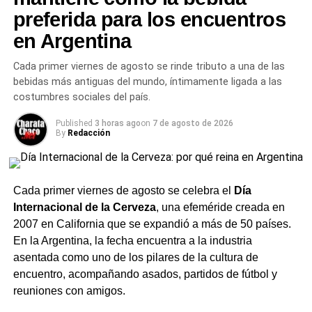
nombres vinculados a celebridades, empresas y
preferida para los encuentros
organizaciones reconocidas, con el objetivo de evitar la
suplantación de identidad antes de que sus titulares
en Argentina
legítimos puedan reclamarlos.
Cada primer viernes de agosto se rinde tributo a una de las
bebidas más antiguas del mundo, íntimamente ligada a las
Privacidad sin directorio público
costumbres sociales del país.
y el rol del número de teléfono
Published
3 horas ago
on
7 de agosto de 2026
By
Redacción
A diferencia de otras redes donde los nombres de usuario
son rastreables o indexables,
WhatsApp
aclaró que no
existirá ningún directorio para buscar personas por su
Cada primer viernes de agosto se celebra el
Día
identificador. Para iniciar una conversación con alguien
Internacional de la Cerveza
, una efeméride creada en
por primera vez será necesario conocer su nombre de
2007 en California que se expandió a más de 50 países.
usuario exacto, ya que ninguno será indexado por
En la Argentina, la fecha encuentra a la industria
buscadores de internet. Como capa adicional de
asentada como uno de los pilares de la cultura de
seguridad, la aplicación incorporó una clave de nombre
encuentro, acompañando asados, partidos de fútbol y
de usuario opcional, que solo quienes la conozcan
reuniones con amigos.
podrán utilizar para enviar un primer mensaje.