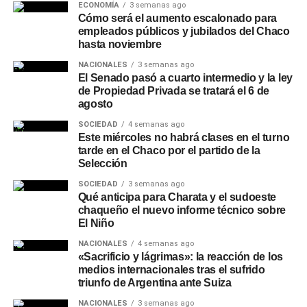
ECONOMÍA
3 semanas ago
Cómo será el aumento escalonado para
Ante las perspectivas climáticas, en Chaco se realizan
empleados públicos y jubilados del Chaco
operativos preventivos de limpieza y mantenimiento de
hasta noviembre
desagües, canales y cauces
en distintos puntos de la
NACIONALES
3 semanas ago
provincia, con el objetivo de mejorar el escurrimiento y
El Senado pasó a cuarto intermedio y la ley
reducir el riesgo de anegamientos frente a lluvias
de Propiedad Privada se tratará el 6 de
intensas. Entre las intervenciones recientes se encuentra
agosto
la limpieza del riacho Arazá, en Barranqueras, donde
SOCIEDAD
4 semanas ago
Vialidad Provincial trabaja junto con la Administración
Este miércoles no habrá clases en el turno
tarde en el Chaco por el partido de la
Provincial del Agua y otras áreas del Gobierno.
Selección
La Provincia también mantiene esquemas de
SOCIEDAD
3 semanas ago
Qué anticipa para Charata y el sudoeste
contingencia hídrica
y coordinación con municipios,
chaqueño el nuevo informe técnico sobre
Protección Civil y organismos técnicos para intervenir
El Niño
ante situaciones meteorológicas adversas, entre las que
NACIONALES
4 semanas ago
se incluyen el bombeo preventivo, el control de lagunas y
«Sacrificio y lágrimas»: la reacción de los
sistemas hídricos, y la limpieza de sectores que pueden
medios internacionales tras el sufrido
dificultar la evacuación del agua. Los especialistas
triunfo de Argentina ante Suiza
remarcan que las tendencias estacionales deben
NACIONALES
3 semanas ago