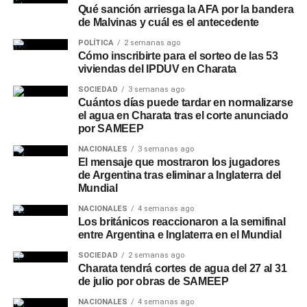
complementarse con los pronósticos diarios y semanales,
Qué sanción arriesga la AFA por la bandera
de Malvinas y cuál es el antecedente
por lo que recomiendan seguir las actualizaciones del
SMN a medida que se acerquen la primavera y el verano.
POLÍTICA
2 semanas ago
Cómo inscribirte para el sorteo de las 53
viviendas del IPDUV en Charata
SOCIEDAD
3 semanas ago
Cuántos días puede tardar en normalizarse
el agua en Charata tras el corte anunciado
por SAMEEP
NACIONALES
3 semanas ago
El mensaje que mostraron los jugadores
de Argentina tras eliminar a Inglaterra del
Mundial
NACIONALES
4 semanas ago
Los británicos reaccionaron a la semifinal
entre Argentina e Inglaterra en el Mundial
SOCIEDAD
2 semanas ago
Charata tendrá cortes de agua del 27 al 31
de julio por obras de SAMEEP
NACIONALES
4 semanas ago