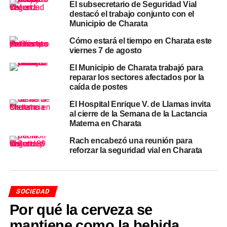
WhatsApp
El subsecretario de Seguridad Vial
destacó el trabajo conjunto con el
El proceso para apartar un
Municipio de Charata
nombre de usuario
puede
realizarse desde la versión más reciente de la aplicación,
Cómo estará el tiempo en Charata este
ingresando a Ajustes, luego a Cuenta y finalmente a la
viernes 7 de agosto
opción correspondiente. La compañía decidió abrir el
El Municipio de Charata trabajó para
registro de manera simultánea para todo el mundo, una
reparar los sectores afectados por la
decisión deliberada frente a la magnitud de su base de
caída de postes
usuarios: con más de tres mil millones de personas
El Hospital Enrique V. de Llamas invita
activas, la superposición de nombres es inevitable y
al cierre de la Semana de la Lactancia
reservar con anticipación evita que alguien pierda el
Materna en Charata
identificador que prefiere.
Rach encabezó una reunión para
reforzar la seguridad vial en Charata
Quienes ya cuenten con un nombre de usuario en
Instagram
o
Facebook
podrán reclamar ese mismo
identificador dentro de
WhatsApp
, siempre que continúe
disponible, lo que permitirá mantener una identidad
SOCIEDAD
coherente entre las distintas aplicaciones de la compañía.
Por qué la cerveza se
La empresa también bloqueó de manera preventiva los
mantiene como la bebida