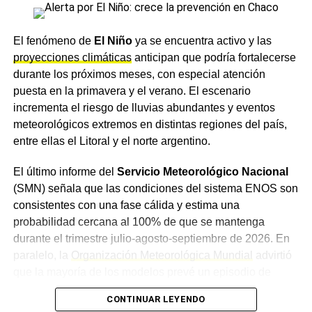
En tanto, el jefe de la Planta Potabilizadora de Puerto
Lavalle, ingeniero Claudio Orrego, explicó que el dragado
El fenómeno de
El Niño
ya se encuentra activo y las
mecánico y la canalización permiten optimizar el
proyecciones climáticas
anticipan que podría fortalecerse
escurrimiento del agua hacia la toma, mejorando las
durante los próximos meses, con especial atención
condiciones de captación frente a la bajante del río, y
puesta en la primavera y el verano. El escenario
remarcó que las tareas se adecuan de forma permanente
incrementa el riesgo de lluvias abundantes y eventos
a la evolución de las condiciones hidrológicas.
meteorológicos extremos en distintas regiones del país,
entre ellas el Litoral y el norte argentino.
Un plan preventivo en
El último informe del
Servicio Meteorológico Nacional
distintos puntos de la
(SMN) señala que las condiciones del sistema ENOS son
consistentes con una fase cálida y estima una
provincia
probabilidad cercana al 100% de que se mantenga
durante el trimestre julio-agosto-septiembre de 2026. En
Desde
Sameep
remarcaron que estas intervenciones
paralelo, la
Organización Meteorológica Mundial
advirtió
forman parte de un plan de trabajo preventivo que la
que la mayoría de los modelos prevé un episodio de
empresa desarrolla en distintos puntos de la provincia
intensidad al menos moderada, con posibilidades de que
para responder con rapidez a las variaciones hidrológicas
CONTINUAR LEYENDO
llegue a ser fuerte, en un contexto de rápido
y asegurar la prestación del servicio, priorizando el