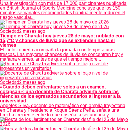
Una investigación con más de 17.000 participantes publicada
en British Journal of Sports Medicine concluye que los 150
minutos semanales recomendados habitualmente reducen el
riesgo vascular...
Sociedad
2 meses ago
Tiempo en Charata hoy jueves 28 de mayo: nublado con
15,7°C y chances de lluvia que se extienden hasta el
viernes
El cielo cubierto acompaña la jornada con temperaturas
frescas. Las mayores chances de lluvia se concentran hoy y
mañana viernes, antes de que el tiempo mejore...
Sociedad
2 meses ago
«Cuando deben enfrentarse solos a un examen,
colapsan»: una docente de Charata advierte sobre las
falencias de los egresados secundarios al ingresar a la
universidad
Ángeles Silva, docente de matemática con amplia trayectoria
en Charata y Presidencia Roque Sáenz Peña, señala una
brecha creciente entre lo que enseña la secundaria y...