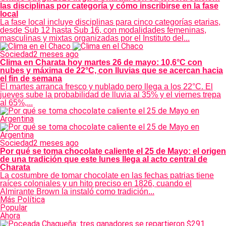
las disciplinas por categoría y cómo inscribirse en la fase
local
La fase local incluye disciplinas para cinco categorías etarias,
desde Sub 12 hasta Sub 16, con modalidades femeninas,
masculinas y mixtas organizadas por el Instituto del...
Sociedad
2 meses ago
Clima en Charata hoy martes 26 de mayo: 10,6°C con
nubes y máxima de 22°C, con lluvias que se acercan hacia
el fin de semana
El martes arranca fresco y nublado pero llega a los 22°C. El
jueves sube la probabilidad de lluvia al 35% y el viernes trepa
al 65%,...
Sociedad
2 meses ago
Por qué se toma chocolate caliente el 25 de Mayo: el origen
de una tradición que este lunes llega al acto central de
Charata
La costumbre de tomar chocolate en las fechas patrias tiene
raíces coloniales y un hito preciso en 1826, cuando el
Almirante Brown la instaló como tradición...
Más Política
Popular
Ahora