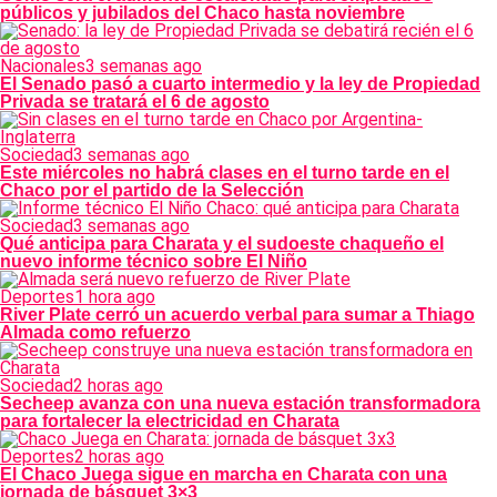
públicos y jubilados del Chaco hasta noviembre
Nacionales
3 semanas ago
El Senado pasó a cuarto intermedio y la ley de Propiedad
Privada se tratará el 6 de agosto
Sociedad
3 semanas ago
Este miércoles no habrá clases en el turno tarde en el
Chaco por el partido de la Selección
Sociedad
3 semanas ago
Qué anticipa para Charata y el sudoeste chaqueño el
nuevo informe técnico sobre El Niño
Deportes
1 hora ago
River Plate cerró un acuerdo verbal para sumar a Thiago
Almada como refuerzo
Sociedad
2 horas ago
Secheep avanza con una nueva estación transformadora
para fortalecer la electricidad en Charata
Deportes
2 horas ago
El Chaco Juega sigue en marcha en Charata con una
jornada de básquet 3×3