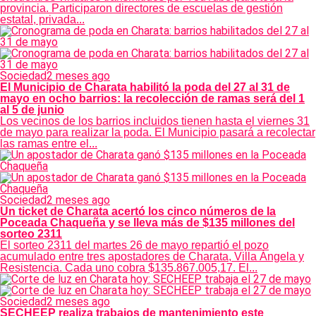
provincia. Participaron directores de escuelas de gestión
estatal, privada...
Sociedad
2 meses ago
El Municipio de Charata habilitó la poda del 27 al 31 de
mayo en ocho barrios: la recolección de ramas será del 1
al 5 de junio
Los vecinos de los barrios incluidos tienen hasta el viernes 31
de mayo para realizar la poda. El Municipio pasará a recolectar
las ramas entre el...
Sociedad
2 meses ago
Un ticket de Charata acertó los cinco números de la
Poceada Chaqueña y se lleva más de $135 millones del
sorteo 2311
El sorteo 2311 del martes 26 de mayo repartió el pozo
acumulado entre tres apostadores de Charata, Villa Ángela y
Resistencia. Cada uno cobra $135.867.005,17. El...
Sociedad
2 meses ago
SECHEEP realiza trabajos de mantenimiento este