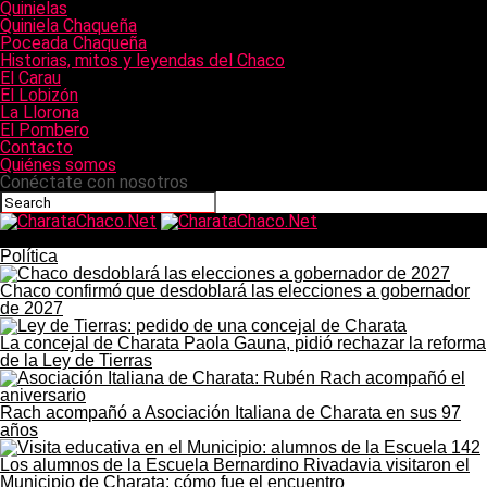
Quinielas
Quiniela Chaqueña
Poceada Chaqueña
Historias, mitos y leyendas del Chaco
El Carau
El Lobizón
La Llorona
El Pombero
Contacto
Quiénes somos
Conéctate con nosotros
CharataChaco.Net
Política
Chaco confirmó que desdoblará las elecciones a gobernador
de 2027
La concejal de Charata Paola Gauna, pidió rechazar la reforma
de la Ley de Tierras
Rach acompañó a Asociación Italiana de Charata en sus 97
años
Los alumnos de la Escuela Bernardino Rivadavia visitaron el
Municipio de Charata: cómo fue el encuentro