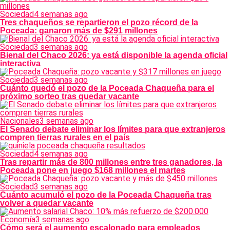
Sociedad
4 semanas ago
Tres chaqueños se repartieron el pozo récord de la
Poceada: ganaron más de $291 millones
Sociedad
3 semanas ago
Bienal del Chaco 2026: ya está disponible la agenda oficial
interactiva
Sociedad
3 semanas ago
Cuánto quedó el pozo de la Poceada Chaqueña para el
próximo sorteo tras quedar vacante
Nacionales
3 semanas ago
El Senado debate eliminar los límites para que extranjeros
compren tierras rurales en el país
Sociedad
4 semanas ago
Tras repartir más de 800 millones entre tres ganadores, la
Poceada pone en juego $168 millones el martes
Sociedad
3 semanas ago
Cuánto acumuló el pozo de la Poceada Chaqueña tras
volver a quedar vacante
Economía
3 semanas ago
Cómo será el aumento escalonado para empleados