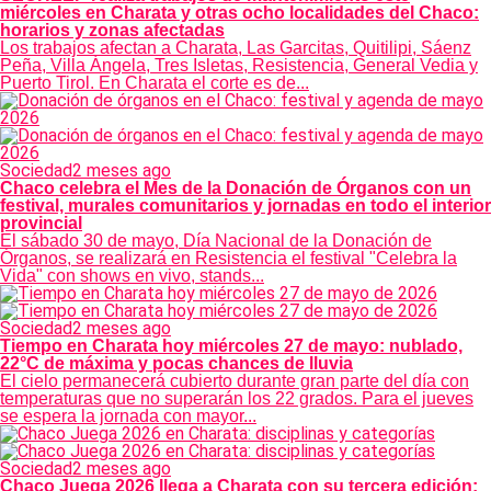
miércoles en Charata y otras ocho localidades del Chaco:
horarios y zonas afectadas
Los trabajos afectan a Charata, Las Garcitas, Quitilipi, Sáenz
Peña, Villa Ángela, Tres Isletas, Resistencia, General Vedia y
Puerto Tirol. En Charata el corte es de...
Sociedad
2 meses ago
Chaco celebra el Mes de la Donación de Órganos con un
festival, murales comunitarios y jornadas en todo el interior
provincial
El sábado 30 de mayo, Día Nacional de la Donación de
Órganos, se realizará en Resistencia el festival "Celebra la
Vida" con shows en vivo, stands...
Sociedad
2 meses ago
Tiempo en Charata hoy miércoles 27 de mayo: nublado,
22°C de máxima y pocas chances de lluvia
El cielo permanecerá cubierto durante gran parte del día con
temperaturas que no superarán los 22 grados. Para el jueves
se espera la jornada con mayor...
Sociedad
2 meses ago
Chaco Juega 2026 llega a Charata con su tercera edición: