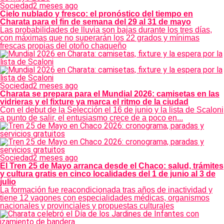
Sociedad
2 meses ago
Cielo nublado y fresco: el pronóstico del tiempo en
Charata para el fin de semana del 29 al 31 de mayo
Las probabilidades de lluvia son bajas durante los tres días,
con máximas que no superarán los 22 grados y mínimas
frescas propias del otoño chaqueño
Sociedad
2 meses ago
Charata se prepara para el Mundial 2026: camisetas en las
vidrieras y el fixture ya marca el ritmo de la ciudad
Con el debut de la Selección el 16 de junio y la lista de Scaloni
a punto de salir, el entusiasmo crece de a poco en...
Sociedad
2 meses ago
El Tren 25 de Mayo arranca desde el Chaco: salud, trámites
y cultura gratis en cinco localidades del 1 de junio al 3 de
julio
La formación fue reacondicionada tras años de inactividad y
tiene 12 vagones con especialidades médicas, organismos
nacionales y provinciales y propuestas culturales