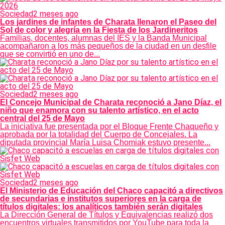
Sociedad
2 meses ago
Los jardines de infantes de Charata llenaron el Paseo del
Sol de color y alegría en la Fiesta de los Jardineritos
Familias, docentes, alumnas del IES y la Banda Municipal
acompañaron a los más pequeños de la ciudad en un desfile
que se convirtió en uno de...
Sociedad
2 meses ago
El Concejo Municipal de Charata reconoció a Jano Díaz, el
niño que enamora con su talento artístico, en el acto
central del 25 de Mayo
La iniciativa fue presentada por el Bloque Frente Chaqueño y
aprobada por la totalidad del Cuerpo de Concejales. La
diputada provincial María Luisa Chomiak estuvo presente...
Sociedad
2 meses ago
El Ministerio de Educación del Chaco capacitó a directivos
de secundarias e institutos superiores en la carga de
títulos digitales: los analíticos también serán digitales
La Dirección General de Títulos y Equivalencias realizó dos
encuentros virtuales transmitidos por YouTube para toda la