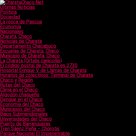
Últimas Noticias
Política
Sociedad
La rosca de Pascua
Economía
Nacionales
Charata, Chaco
Noticias de Charata
Departamento Chacabuco
Escuelas de Charata, Chaco
Municipio de Charata, Chaco
La Charata (Ortalis canicollis)
El código postal de Charata es 3730
Hospital Enrique V. de Llamas de Charata
Horarios de colectivos: Terminal de Charata
Chaco y Región
Rutas del Chaco
Clima en el Chaco
Algodón chaqueño
Dengue en el Chaco
Economía del Chaco
Municipios del Chaco
Bajos Submeridionales
Universidades del Chaco
Puerto de Barranqueras
Tren Sáenz Peña – Chorotis
Parque Nacional El Impenetrable