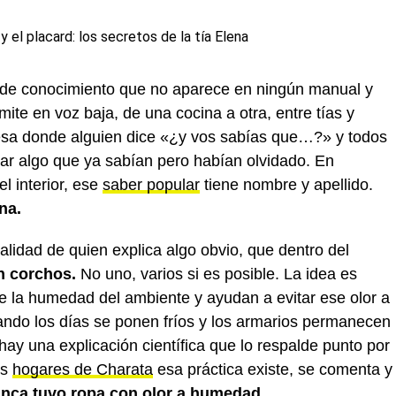
 de conocimiento que no aparece en ningún manual y
ite en voz baja, de una cocina a otra, entre tías y
esa donde alguien dice «¿y vos sabías que…?» y todos
ar algo que ya sabían pero habían olvidado. En
l interior, ese
saber popular
tiene nombre y apellido.
ena.
alidad de quien explica algo obvio, que dentro del
n corchos.
No uno, varios si es posible. La idea es
e la humedad del ambiente y ayudan a evitar ese olor a
uando los días se ponen fríos y los armarios permanecen
ay una explicación científica que lo respalde punto por
os
hogares de Charata
esa práctica existe, se comenta y
nca tuvo ropa con olor a humedad.