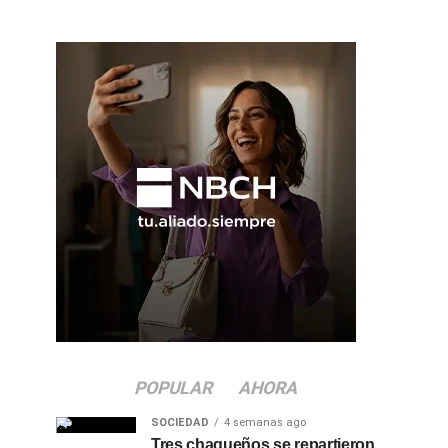
POPULAR
AHORA
SOCIEDAD
4 semanas ago
Tres chaqueños se repartieron