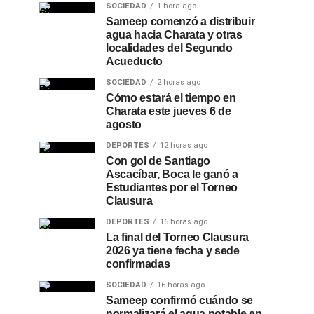
SOCIEDAD
1 hora ago
Sameep comenzó a distribuir
agua hacia Charata y otras
localidades del Segundo
Acueducto
SOCIEDAD
2 horas ago
Cómo estará el tiempo en
Charata este jueves 6 de
agosto
DEPORTES
12 horas ago
Con gol de Santiago
Ascacíbar, Boca le ganó a
Estudiantes por el Torneo
Clausura
DEPORTES
16 horas ago
La final del Torneo Clausura
2026 ya tiene fecha y sede
confirmadas
SOCIEDAD
16 horas ago
Sameep confirmó cuándo se
normalizará el agua potable en