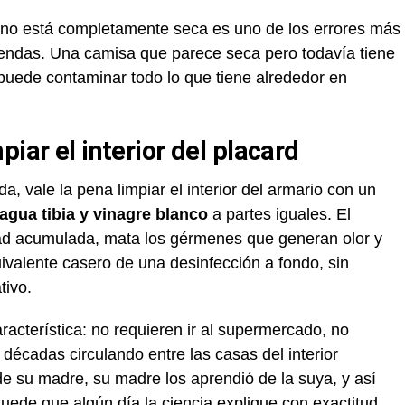
 no está completamente seca es uno de los errores más
endas. Una camisa que parece seca pero todavía tiene
puede contaminar todo lo que tiene alrededor en
iar el interior del placard
, vale la pena limpiar el interior del armario con un
agua tibia y vinagre blanco
a partes iguales. El
dad acumulada, mata los gérmenes que generan olor y
uivalente casero de una desinfección a fondo, sin
tivo.
acterística: no requieren ir al supermercado, no
écadas circulando entre las casas del interior
de su madre, su madre los aprendió de la suya, y así
Puede que algún día la ciencia explique con exactitud