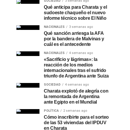
SOCIEDAD
3 semanas ago
Qué anticipa para Charata y el
sudoeste chaqueño el nuevo
informe técnico sobre El Niño
NACIONALES
3 semanas ago
Qué sanción arriesga la AFA
por la bandera de Malvinas y
cuál es el antecedente
NACIONALES
4 semanas ago
«Sacrificio y lágrimas»: la
reacción de los medios
internacionales tras el sufrido
triunfo de Argentina ante Suiza
SOCIEDAD
4 semanas ago
Charata explotó de alegría con
la remontada de Argentina
ante Egipto en el Mundial
POLÍTICA
2 semanas ago
Cómo inscribirte para el sorteo
de las 53 viviendas del IPDUV
en Charata