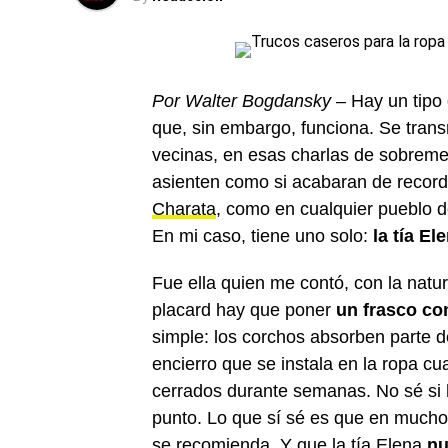
Por Walter Bogdansky –
Hay un tipo
que, sin embargo, funciona. Se transm
vecinas, en esas charlas de sobrem
asienten como si acabaran de record
Charata
, como en cualquier pueblo de
En mi caso, tiene uno solo:
la tía El
Fue ella quien me contó, con la natur
placard hay que poner
un frasco co
simple: los corchos absorben parte d
encierro que se instala en la ropa c
cerrados durante semanas. No sé si h
punto. Lo que sí sé es que en much
se recomienda. Y que la tía Elena
nu