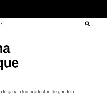
ES
na
 que
 le gana a los productos de góndola.