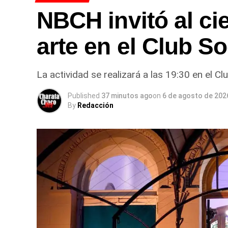
NBCH invitó al ci
arte en el Club So
La actividad se realizará a las 19:30 en el Cl
Published
37 minutos ago
on
6 de agosto de 202
By
Redacción