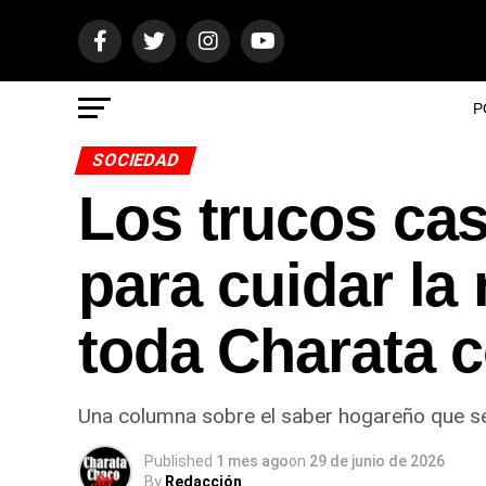
P
SOCIEDAD
Los trucos cas
para cuidar la 
toda Charata 
Una columna sobre el saber hogareño que se
Published
1 mes ago
on
29 de junio de 2026
By
Redacción