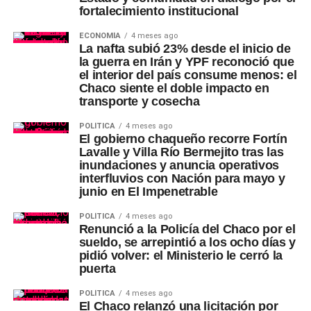
fortalecimiento institucional
ECONOMÍA
4 meses ago
La nafta subió 23% desde el inicio de
la guerra en Irán y YPF reconoció que
el interior del país consume menos: el
Chaco siente el doble impacto en
transporte y cosecha
POLÍTICA
4 meses ago
El gobierno chaqueño recorre Fortín
Lavalle y Villa Río Bermejito tras las
inundaciones y anuncia operativos
interfluvios con Nación para mayo y
junio en El Impenetrable
POLÍTICA
4 meses ago
Renunció a la Policía del Chaco por el
sueldo, se arrepintió a los ocho días y
pidió volver: el Ministerio le cerró la
puerta
POLÍTICA
4 meses ago
El Chaco relanzó una licitación por