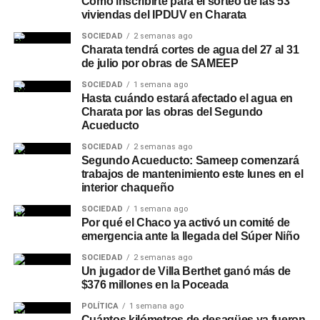
Cómo inscribirte para el sorteo de las 53
viviendas del IPDUV en Charata
SOCIEDAD
2 semanas ago
Charata tendrá cortes de agua del 27 al 31
de julio por obras de SAMEEP
SOCIEDAD
1 semana ago
Hasta cuándo estará afectado el agua en
Charata por las obras del Segundo
Acueducto
SOCIEDAD
2 semanas ago
Segundo Acueducto: Sameep comenzará
trabajos de mantenimiento este lunes en el
interior chaqueño
SOCIEDAD
1 semana ago
Por qué el Chaco ya activó un comité de
emergencia ante la llegada del Súper Niño
SOCIEDAD
2 semanas ago
Un jugador de Villa Berthet ganó más de
$376 millones en la Poceada
POLÍTICA
1 semana ago
Cuántos kilómetros de desagües ya fueron