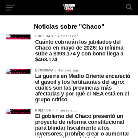
Noticias sobre "Chaco"
SOCIEDAD
4 meses ago
Cuánto cobrarán los jubilados del
Chaco en mayo de 2026: la mínima
sube a $393.174 y con bono llega a
$463.174
ECONOMÍA
4 meses ago
La guerra en Medio Oriente encareció
el gasoil y los fertilizantes del agro:
cuáles son las provincias más
afectadas y por qué el NEA está en el
grupo crítico
POLÍTICA
4 meses ago
El gobierno del Chaco presentó un
proyecto de reforma constitucional
para blindar fiscalmente a los
inversores: prohíbe crear o aumentar