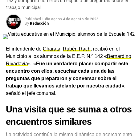
142 y compartió con ellos un espacio de preguntas sobre el
trabajo municipal
La celebración llega apenas semanas después de que
quedara constituido un nuevo
Consejo Directivo
,
Published
1 día ago
on
4 de agosto de 2026
By
Redacción
presidido por Fernando Marcelo Golob, tras la Asamblea
General Ordinaria realizada el pasado 2 de agosto. La
renovación de autoridades marcó el inicio formal de la
cuenta regresiva de la institución hacia sus 100 años de
El intendente de
Charata
,
Rubén Rach
, recibió en el
vida.
Municipio a los alumnos de la E.E.P. N.º 142 «
Bernardino
Rivadavia
«.
«Fue un verdadero placer compartir este
El respaldo del Municipio a las
encuentro con ellos, escuchar cada una de las
preguntas que prepararon y conversar sobre el
instituciones
trabajo que llevamos adelante por nuestra ciudad»
,
señaló el jefe comunal.
Rach sostuvo que, desde el
Municipio
, se continuará
acompañando a las instituciones de la ciudad, porque
Una visita que se suma a otros
son el reflejo de una comunidad unida, solidaria y con
valores que perduran en el tiempo. El intendente cerró su
encuentros similares
mensaje deseando que la Asociación Italiana siga
escribiendo su historia junto a toda la comunidad de
La actividad continúa la misma dinámica de acercamiento