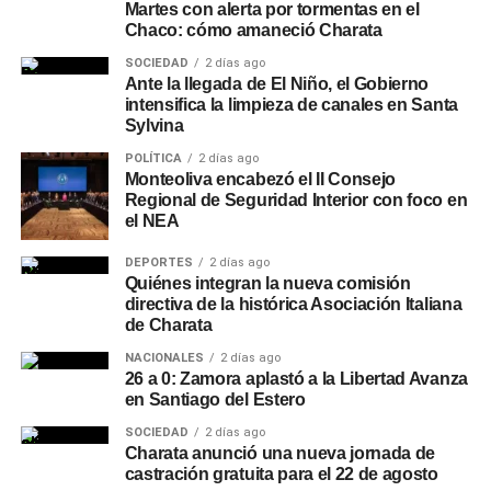
Martes con alerta por tormentas en el
Chaco: cómo amaneció Charata
SOCIEDAD
2 días ago
Ante la llegada de El Niño, el Gobierno
intensifica la limpieza de canales en Santa
Sylvina
POLÍTICA
2 días ago
Monteoliva encabezó el II Consejo
Regional de Seguridad Interior con foco en
el NEA
DEPORTES
2 días ago
Quiénes integran la nueva comisión
directiva de la histórica Asociación Italiana
de Charata
NACIONALES
2 días ago
26 a 0: Zamora aplastó a la Libertad Avanza
en Santiago del Estero
SOCIEDAD
2 días ago
Charata anunció una nueva jornada de
castración gratuita para el 22 de agosto