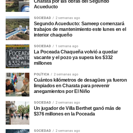
Charata por las obras del Segundo
Acueducto
SOCIEDAD
2 semanas ago
Segundo Acueducto: Sameep comenzará
trabajos de mantenimiento este lunes en el
interior chaqueño
SOCIEDAD
1 semana ago
La Poceada Chaqueña volvió a quedar
vacante y el pozo ya supera los $332
millones
POLÍTICA
2 semanas ago
Cuántos kilómetros de desagües ya fueron
limpiados en Charata para prevenir
anegamientos por El Niño
SOCIEDAD
2 semanas ago
Un jugador de Villa Berthet ganó más de
$376 millones en la Poceada
SOCIEDAD
2 semanas ago