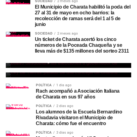
SOCIEDAD
2 meses ago
El Municipio de Charata habilitó la poda del
27 al 31 de mayo en ocho barrios: la
recolección de ramas será del 1 al 5 de
junio
SOCIEDAD
2 meses ago
Un ticket de Charata acertó los cinco
números de la Poceada Chaqueña y se
POLÍTICA
11 horas ago
POLÍTICA
1 día ago
lleva más de $135 millones del sorteo 2311
Chaco confirmó que desdoblará las
La concejal de Charata Paola Gauna,
elecciones a gobernador de 2027
pidió rechazar la reforma de la Ley de
Tierras
POLÍTICA
1 día ago
Rach acompañó a Asociación Italiana
de Charata en sus 97 años
POLÍTICA
2 días ago
Los alumnos de la Escuela Bernardino
Rivadavia visitaron el Municipio de
Charata: cómo fue el encuentro
POLÍTICA
3 días ago