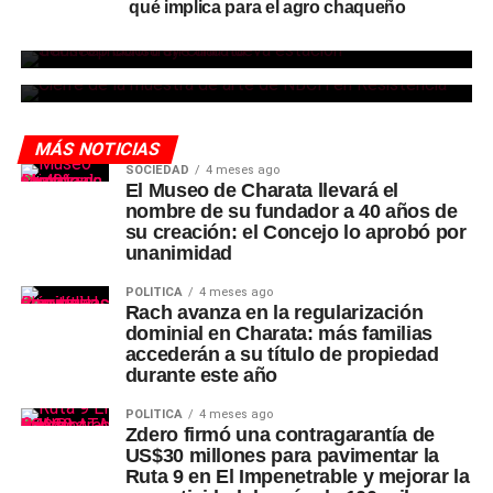
qué implica para el agro chaqueño
transformadora para fortalecer la
SOCIEDAD
11 horas ago
electricidad en Charata
NBCH invitó al cierre de su muestra de
arte en el Club Social de Resistencia
MÁS NOTICIAS
SOCIEDAD
4 meses ago
El Museo de Charata llevará el
nombre de su fundador a 40 años de
su creación: el Concejo lo aprobó por
unanimidad
POLÍTICA
4 meses ago
Rach avanza en la regularización
dominial en Charata: más familias
accederán a su título de propiedad
durante este año
POLÍTICA
4 meses ago
Zdero firmó una contragarantía de
US$30 millones para pavimentar la
Ruta 9 en El Impenetrable y mejorar la