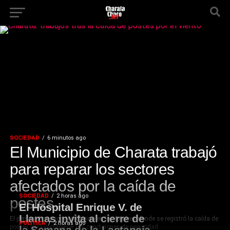
SOCIEDAD
6 minutos ago
El Municipio de Charata trabajó
para reparar los sectores
afectados por la caída de
SOCIEDAD
2 horas ago
postes
El Hospital Enrique V. de
Llamas invita al cierre de
El personal municipal intervino en los lugares donde se registró la caída de
POLÍTICA
2 horas ago
postes para restablecer las condiciones de seguridad.
la Semana de la Lactancia