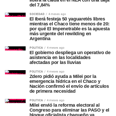
lidera la caída en el NEA con una baja
del 7,84%
SOCIEDAD
4 meses ago
El Iberá festeja 50 yaguaretés libres
mientras el Chaco tiene menos de 20:
por qué El Impenetrable es la apuesta
más urgente del rewilding en
Argentina
POLÍTICA
4 meses ago
El gobierno despliega un operativo de
asistencia en las localidades
afectadas por las lluvias
POLÍTICA
4 meses ago
Zdero pidió ayuda a Milei por la
emergencia hídrica en el Chaco y
Nación confirmó el envío de artículos
de primera necesidad
POLÍTICA
4 meses ago
Milei envió la reforma electoral al
Congreso para eliminar las PASO y el
bloque oficialista chaqueño ya