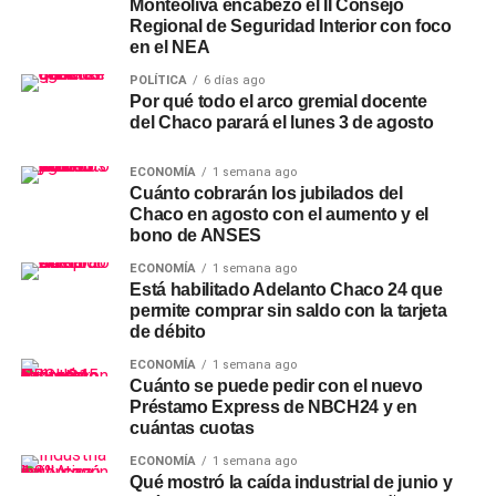
Monteoliva encabezó el II Consejo
Regional de Seguridad Interior con foco
en el NEA
POLÍTICA
6 días ago
Por qué todo el arco gremial docente
del Chaco parará el lunes 3 de agosto
ECONOMÍA
1 semana ago
Cuánto cobrarán los jubilados del
Chaco en agosto con el aumento y el
bono de ANSES
ECONOMÍA
1 semana ago
Está habilitado Adelanto Chaco 24 que
permite comprar sin saldo con la tarjeta
de débito
ECONOMÍA
1 semana ago
Cuánto se puede pedir con el nuevo
Préstamo Express de NBCH24 y en
cuántas cuotas
ECONOMÍA
1 semana ago
SOCIEDAD
9 horas ago
Qué mostró la caída industrial de junio y
Secheep avanza con una nueva estación