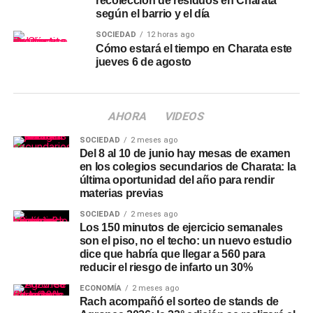
recolección de residuos en Charata
según el barrio y el día
SOCIEDAD
12 horas ago
Cómo estará el tiempo en Charata este
jueves 6 de agosto
AHORA
VIDEOS
SOCIEDAD
2 meses ago
Del 8 al 10 de junio hay mesas de examen
en los colegios secundarios de Charata: la
última oportunidad del año para rendir
materias previas
SOCIEDAD
2 meses ago
Los 150 minutos de ejercicio semanales
son el piso, no el techo: un nuevo estudio
dice que habría que llegar a 560 para
reducir el riesgo de infarto un 30%
ECONOMÍA
2 meses ago
Rach acompañó el sorteo de stands de