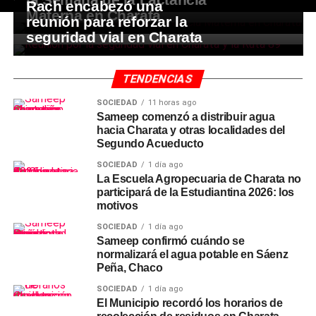
Rach encabezó una
Materna en Charata
reunión para reforzar la
seguridad vial en Charata
TENDENCIAS
SOCIEDAD
11 horas ago
Sameep comenzó a distribuir agua
hacia Charata y otras localidades del
Segundo Acueducto
SOCIEDAD
1 día ago
La Escuela Agropecuaria de Charata no
participará de la Estudiantina 2026: los
motivos
SOCIEDAD
1 día ago
Sameep confirmó cuándo se
normalizará el agua potable en Sáenz
Peña, Chaco
SOCIEDAD
1 día ago
El Municipio recordó los horarios de