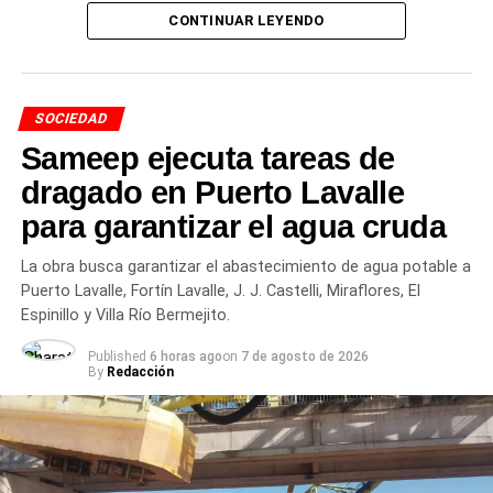
Cambios en las preferencias y
CONTINUAR LEYENDO
el auge de las opciones sin
alcohol
SOCIEDAD
Durante los últimos años, el perfil del consumidor
Sameep ejecuta tareas de
argentino atravesó una transformación visible. Si bien las
dragado en Puerto Lavalle
variedades tradicionales rubias sostienen el mayor
para garantizar el agua cruda
volumen de ventas, se consolidó la búsqueda de nuevos
estilos artesanales, combinaciones gastronómicas y
La obra busca garantizar el abastecimiento de agua potable a
alternativas de menor graduación.
Puerto Lavalle, Fortín Lavalle, J. J. Castelli, Miraflores, El
Espinillo y Villa Río Bermejito.
Entre las tendencias de
Published
6 horas ago
on
7 de agosto de 2026
mercado sobresalen los
By
Redacción
siguientes aspectos:
Crecimiento del segmento sin alcohol: Las