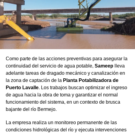
variantes 0.0% ganaron terreno entre consumidores
que buscan balancear hidratación o conducir sin
riesgos sin abandonar el ritual social.
Mapeo de maridajes: La cerveza amplió su
presencia en la gastronomía formal, combinándose
con carnes a las brasas, pastas e incluso postres.
Canales de compra directos: Las plataformas de
envío a domicilio registraron subas constantes en
Como parte de las acciones preventivas para asegurar la
la demanda, especialmente durante eventos
continuidad del servicio de agua potable,
Sameep
lleva
deportivos de gran escala.
adelante tareas de dragado mecánico y canalización en
la zona de captación de la
Planta Potabilizadora de
Secretos para servirla y
Puerto Lavalle
. Los trabajos buscan optimizar el ingreso
de agua hacia la obra de toma y garantizar el normal
conservar la calidad
funcionamiento del sistema, en un contexto de brusca
bajante del río Bermejo.
Especialistas del sector señalan que la forma de servido
resulta determinante para apreciar los aromas y evitar
La empresa realiza un monitoreo permanente de las
molestias digestivas. La presencia de dos dedos de
condiciones hidrológicas del río y ejecuta intervenciones
espuma es obligatoria para proteger la bebida del