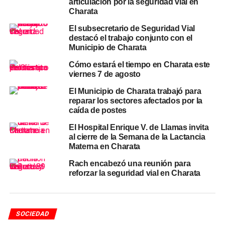
articulación por la seguridad vial en
Charata
Uno de los ejes del llamado municipal apunta a
desmitificar la percepción de que los recorridos breves no
El subsecretario de Seguridad Vial
destacó el trabajo conjunto con el
representan riesgo. La mayoría de los accidentes de
Municipio de Charata
tránsito
ocurren en desplazamientos cotidianos y a
velocidades moderadas, precisamente aquellas en las
Cómo estará el tiempo en Charata este
viernes 7 de agosto
que los motociclistas suelen bajar la guardia. En el norte
argentino, el uso del casco entre motociclistas está muy
El Municipio de Charata trabajó para
por debajo del promedio nacional, lo que convierte la
reparar los sectores afectados por la
caída de postes
concientización local en una herramienta clave para
revertir esa tendencia.
El Hospital Enrique V. de Llamas invita
al cierre de la Semana de la Lactancia
El Municipio también destacó la dimensión del
ejemplo:
Materna en Charata
quien usa casco transmite un hábito de cuidado hacia su
Rach encabezó una reunión para
entorno y contribuye a construir una
comunidad más
reforzar la seguridad vial en Charata
consciente y segura.
La institución recordó que el casco
debe estar correctamente colocado y abrochado para
cumplir su función protectora, ya que llevarlo sin ajustar
SOCIEDAD
reduce significativamente su eficacia.