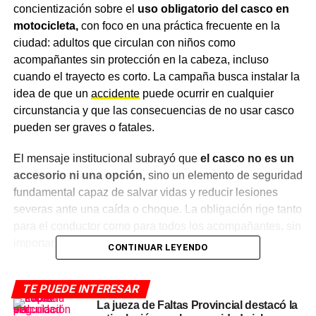
concientización sobre el
uso obligatorio del casco en
motocicleta,
con foco en una práctica frecuente en la
ciudad: adultos que circulan con niños como
acompañantes sin protección en la cabeza, incluso
cuando el trayecto es corto. La campaña busca instalar la
idea de que un
accidente
puede ocurrir en cualquier
circunstancia y que las consecuencias de no usar casco
pueden ser graves o fatales.
El mensaje institucional subrayó que
el casco no es un
accesorio ni una opción,
sino un elemento de seguridad
fundamental capaz de salvar vidas y reducir lesiones
severas ante una caída o choque. La obligación rige tanto
para el conductor como para todos los acompañantes, sin
importar la edad ni la distancia del recorrido.
CONTINUAR LEYENDO
El problema del «trayecto corto»
TE PUEDE INTERESAR
y el ejemplo que dan los adultos
La jueza de Faltas Provincial destacó la