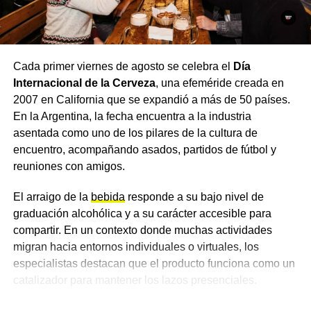
USO DEL CASCO
ACTUALIDAD
Charata arranca el lunes con 14 grados y cielos
nublados tras la lluvia del domingo
Cada primer viernes de agosto se celebra el
Día
NOTICIAS
Internacional de la Cerveza
, una efeméride creada en
Un temporal dejó 49 milímetros, techos volados y
2007 en California que se expandió a más de 50 países.
árboles caídos en Santa Sylvina
En la Argentina, la fecha encuentra a la industria
asentada como uno de los pilares de la cultura de
encuentro, acompañando asados, partidos de fútbol y
reuniones con amigos.
El arraigo de la
bebida
responde a su bajo nivel de
graduación alcohólica y a su carácter accesible para
compartir. En un contexto donde muchas actividades
migran hacia entornos individuales o virtuales, los
especialistas destacan que el producto funciona como un
catalizador para mantener los lazos presenciales.