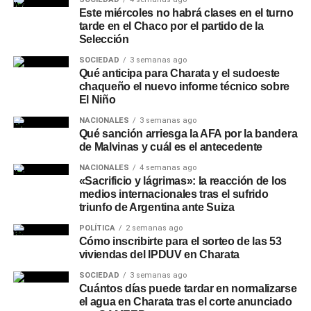
Vialidad Provincial trabaja junto con la Administración
Este miércoles no habrá clases en el turno
tarde en el Chaco por el partido de la
Provincial del Agua y otras áreas del Gobierno.
Selección
La Provincia también mantiene esquemas de
SOCIEDAD
3 semanas ago
Qué anticipa para Charata y el sudoeste
contingencia hídrica
y coordinación con municipios,
chaqueño el nuevo informe técnico sobre
Protección Civil y organismos técnicos para intervenir
El Niño
ante situaciones meteorológicas adversas, entre las que
NACIONALES
3 semanas ago
se incluyen el bombeo preventivo, el control de lagunas y
Qué sanción arriesga la AFA por la bandera
sistemas hídricos, y la limpieza de sectores que pueden
de Malvinas y cuál es el antecedente
dificultar la evacuación del agua. Los especialistas
NACIONALES
4 semanas ago
remarcan que las tendencias estacionales deben
«Sacrificio y lágrimas»: la reacción de los
complementarse con los pronósticos diarios y semanales,
medios internacionales tras el sufrido
triunfo de Argentina ante Suiza
por lo que recomiendan seguir las actualizaciones del
SMN a medida que se acerquen la primavera y el verano.
POLÍTICA
2 semanas ago
Cómo inscribirte para el sorteo de las 53
viviendas del IPDUV en Charata
SOCIEDAD
3 semanas ago
Cuántos días puede tardar en normalizarse
el agua en Charata tras el corte anunciado