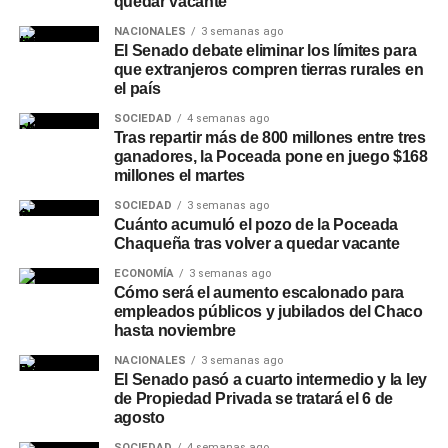
quedar vacante
eventuales
crecidas de ríos
y riachos en localidades
NACIONALES
3 semanas ago
ubicadas en zonas bajas. El escenario también será
El Senado debate eliminar los límites para
seguido de cerca por el sector agropecuario, ya que una
que extranjeros compren tierras rurales en
el país
mayor disponibilidad de humedad puede favorecer
determinados cultivos, pero los excesos hídricos pueden
SOCIEDAD
4 semanas ago
Tras repartir más de 800 millones entre tres
dificultar las labores rurales y generar problemas
ganadores, la Poceada pone en juego $168
sanitarios en la producción.
millones el martes
Chaco refuerza la limpieza de
SOCIEDAD
3 semanas ago
Cuánto acumuló el pozo de la Poceada
Chaqueña tras volver a quedar vacante
desagües y canales
ECONOMÍA
3 semanas ago
Cómo será el aumento escalonado para
Ante las perspectivas climáticas, en Chaco se realizan
empleados públicos y jubilados del Chaco
operativos preventivos de limpieza y mantenimiento de
hasta noviembre
desagües, canales y cauces
en distintos puntos de la
NACIONALES
3 semanas ago
provincia, con el objetivo de mejorar el escurrimiento y
El Senado pasó a cuarto intermedio y la ley
reducir el riesgo de anegamientos frente a lluvias
de Propiedad Privada se tratará el 6 de
intensas. Entre las intervenciones recientes se encuentra
agosto
la limpieza del riacho Arazá, en Barranqueras, donde
SOCIEDAD
4 semanas ago