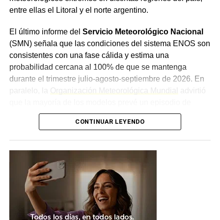
para responder con rapidez a las variaciones hidrológicas
entre ellas el Litoral y el norte argentino.
y asegurar la prestación del servicio, priorizando el
funcionamiento de las plantas potabilizadoras y el
El último informe del
Servicio Meteorológico Nacional
abastecimiento a la población. La planta de Puerto
(SMN) señala que las condiciones del sistema ENOS son
Lavalle distribuye agua potable a esa localidad y a Fortín
consistentes con una fase cálida y estima una
Lavalle, Juan José Castelli, Miraflores, El Espinillo y Villa
probabilidad cercana al 100% de que se mantenga
Río Bermejito.
durante el trimestre julio-agosto-septiembre de 2026. En
paralelo, la
Organización Meteorológica Mundial
advirtió
que la mayoría de los modelos prevé un episodio de
intensidad al menos moderada, con posibilidades de que
CONTINUAR LEYENDO
llegue a ser fuerte, en un contexto de rápido
calentamiento del Pacífico ecuatorial. El fenómeno
modifica los patrones habituales de circulación
atmosférica, aunque los especialistas remarcan que no
permite anticipar tormentas específicas con varios meses
de anticipación.
Chaco, entre las provincias