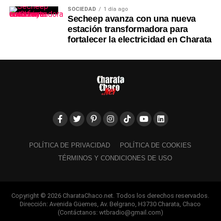
SOCIEDAD
1 día ago
Secheep avanza con una nueva
estación transformadora para
fortalecer la electricidad en Charata
POLÍTICA DE PRIVACIDAD
POLÍTICA DE COOKIES
TÉRMINOS Y CONDICIONES DE USO
Copyright © 2026 CharataChaco.net. Todos los derechos reservados.
Dirección: Avenida Güemes, Av. Belgrano, H3730 Charata, Chaco
(Contáctanos: wtbradio@gmail.com)