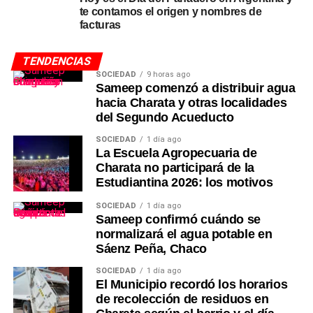
te contamos el origen y nombres de
facturas
TENDENCIAS
SOCIEDAD
9 horas ago
Sameep comenzó a distribuir agua
hacia Charata y otras localidades
del Segundo Acueducto
SOCIEDAD
1 día ago
La Escuela Agropecuaria de
Charata no participará de la
Estudiantina 2026: los motivos
SOCIEDAD
1 día ago
Sameep confirmó cuándo se
normalizará el agua potable en
Sáenz Peña, Chaco
SOCIEDAD
1 día ago
El Municipio recordó los horarios
de recolección de residuos en