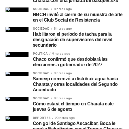
Charata con una jornada de básquet 3×3
SOCIEDAD
8 horas ago
NBCH invitó al cierre de su muestra de arte
en el Club Social de Resistencia
SOCIEDAD
8 horas ago
Habilitaron el período de tacha para la
designación de supervisores del nivel
secundario
POLÍTICA
9 horas ago
Chaco confirmó que desdoblará las
elecciones a gobernador de 2027
SOCIEDAD
9 horas ago
Sameep comenzó a distribuir agua hacia
Charata y otras localidades del Segundo
Acueducto
SOCIEDAD
9 horas ago
Cómo estará el tiempo en Charata este
jueves 6 de agosto
DEPORTES
20 horas ago
Con gol de Santiago Ascacíbar, Boca le
ganó a Estudiantes por el Torneo Clausura