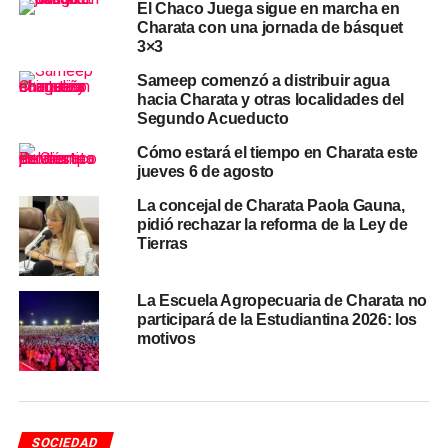
El Chaco Juega sigue en marcha en
Charata con una jornada de básquet
semana en Charata
3×3
El martes 9 y el miércoles 10 traerán una estabilización
Sameep comenzó a distribuir agua
hacia Charata y otras localidades del
más clara, con apenas un 10% de probabilidad de lluvia
Segundo Acueducto
en ambas jornadas y máximas de 19,2°C y 19,4°C
respectivamente. El jueves 11 registrará una leve
Cómo estará el tiempo en Charata este
jueves 6 de agosto
inestabilidad —25% de probabilidad de lluvia— y una
máxima de 18,6°C. El viernes 12 será la jornada más
La concejal de Charata Paola Gauna,
despejada de la semana, con solo 5% de probabilidad de
pidió rechazar la reforma de la Ley de
Tierras
precipitaciones y la máxima más alta del período: 20,9°C.
El patrón confirma una
semana invernal fresca y
La Escuela Agropecuaria de Charata no
relativamente seca
para Charata y el
departamento
participará de la Estudiantina 2026: los
Chacabuco
, con temperaturas nocturnas que podrían
motivos
acercarse a los 10°C en los días más fríos.
Más
noticias de Charata
en
CharataChaco.Net.
SOCIEDAD