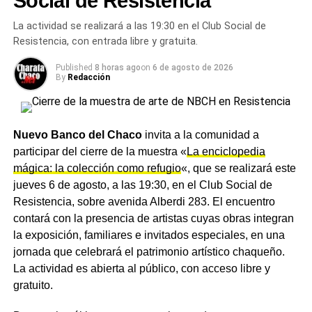
Social de Resistencia
sistemas de protección, maniobra, medición y
telecomando necesarios para garantizar un
La actividad se realizará a las 19:30 en el Club Social de
funcionamiento seguro y eficiente. Será alimentada por
Resistencia, con entrada libre y gratuita.
una nueva línea aérea de media tensión de 33 KV, con
Published
8 horas ago
on
6 de agosto de 2026
una extensión de 3.520 metros, que se conectará con la
By
Redacción
nueva estación transformadora de alta tensión ya
construida, además de un tramo de línea subterránea de
100 metros.
Nuevo Banco del Chaco
invita a la comunidad a
En paralelo, se construirá una línea subterránea de media
participar del cierre de la muestra «
La enciclopedia
tensión de 13,2 KV con cuatro salidas destinadas a
mágica: la colección como refugio
«, que se realizará este
abastecer nuevos distribuidores y subestaciones,
jueves 6 de agosto, a las 19:30, en el Club Social de
fortaleciendo el suministro en distintos sectores de la
Resistencia, sobre avenida Alberdi 283. El encuentro
ciudad. En esta primera etapa, los trabajos están
contará con la presencia de artistas cuyas obras integran
centrados en el tendido de la línea aérea de media
la exposición, familiares e invitados especiales, en una
tensión de 33 KV, mientras que posteriormente se
jornada que celebrará el patrimonio artístico chaqueño.
avanzará con la construcción de la estación
La actividad es abierta al público, con acceso libre y
transformadora.
gratuito.