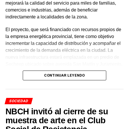
mejorará la calidad del servicio para miles de familias,
comercios e industrias, además de beneficiar
indirectamente a localidades de la zona.
El proyecto, que será financiado con recursos propios de
la empresa energética provincial, tiene como objetivo
incrementar la capacidad de distribución y acompañar el
crecimiento de la demanda eléctrica en la ciudad. La
nueva infraestructura estará emplazada en un predio de
Secheep ubicado sobre avenida San Martín y Juramento,
donde funcionó la antigua usina eléctrica.
CONTINUAR LEYENDO
Las características técnicas de
la obra
SOCIEDAD
NBCH invitó al cierre de su
La obra contempla la construcción de una
estación
transformadora
de rebaje de 33 a 13,2 KV, equipada
muestra de arte en el Club
con un transformador de potencia de 16 MVA y todos los