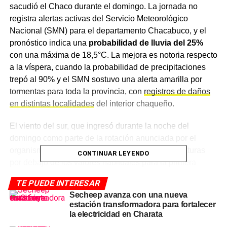
sacudió el Chaco durante el domingo. La jornada no
registra alertas activas del Servicio Meteorológico
Nacional (SMN) para el departamento Chacabuco, y el
pronóstico indica una
probabilidad de lluvia del 25%
con una máxima de 18,5°C. La mejora es notoria respecto
a la víspera, cuando la probabilidad de precipitaciones
trepó al 90% y el SMN sostuvo una alerta amarilla por
tormentas para toda la provincia, con
registros de daños
en distintas localidades
del interior chaqueño.
El viento del sur, que ingresó durante la noche del
domingo como parte de la rotación anunciada por el
organismo meteorológico, mantendrá las temperaturas
CONTINUAR LEYENDO
por debajo de los valores habituales para la primera
semana de junio en el NEA. Para seguir el
clima en el
TE PUEDE INTERESAR
Chaco
con actualizaciones y el estado de las alertas
Secheep avanza con una nueva
vigentes, consultá la sección de meteorología del sitio.
estación transformadora para fortalecer
la electricidad en Charata
Pronóstico para el resto de la