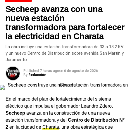
TEMAS RELACIONADOS
CLIMA EN CHARATA
Secheep avanza con una
NOTICIAS CHARATA
NOTICIAS DE CHARATA CHACO HOY
PRONÓSTICO CHARATA
TIEMPO CHACO JUNIO
nueva estación
ACTUALIDAD
transformadora para fortalecer
Charata celebró el Corpus Christi con una
la electricidad en Charata
procesión de cinco estaciones por las calles de la
ciudad
La obra incluye una estación transformadora de 33 a 13,2 KV
NOTICIAS
y un nuevo Centro de Distribución sobre avenida San Martín y
El Municipio de Charata convocó a usar siempre
Juramento.
el casco en moto y destacó el riesgo de los
trayectos cortos sin protección
Published
7 horas ago
on
6 de agosto de 2026
By
Redacción
En el marco del plan de fortalecimiento del sistema
eléctrico que impulsa el gobernador Leandro Zdero,
Secheep
avanza en la construcción de una nueva
estación transformadora y del
Centro de Distribución N°
2
en la ciudad de
Charata
, una obra estratégica que