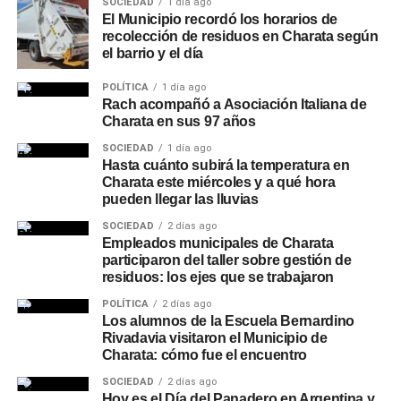
SOCIEDAD
1 día ago
El Municipio recordó los horarios de
recolección de residuos en Charata según
el barrio y el día
POLÍTICA
1 día ago
Rach acompañó a Asociación Italiana de
Charata en sus 97 años
SOCIEDAD
1 día ago
Hasta cuánto subirá la temperatura en
Charata este miércoles y a qué hora
pueden llegar las lluvias
SOCIEDAD
2 días ago
Empleados municipales de Charata
participaron del taller sobre gestión de
residuos: los ejes que se trabajaron
POLÍTICA
2 días ago
Los alumnos de la Escuela Bernardino
Rivadavia visitaron el Municipio de
Charata: cómo fue el encuentro
SOCIEDAD
2 días ago
Hoy es el Día del Panadero en Argentina y