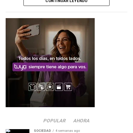
reclamos
CONTINUAR LEYENDO
El
período de tacha
está vigente desde el 3 hasta el 14
de agosto, plazo durante el cual los interesados podrán
presentar los reclamos correspondientes a la lista
provisoria. Las presentaciones deberán realizarse
exclusivamente durante ese período, mediante el correo
electrónico tachasecundariaresistencia@gmail.com.
Desde la Junta de Clasificación de Nivel Secundario se
solicitó a los aspirantes verificar la información publicada
y respetar los plazos establecidos para la realización de
consultas o reclamos, dado que las presentaciones fuera
de término no serán consideradas.
POPULAR
AHORA
SOCIEDAD
4 semanas ago