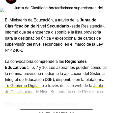
entidad con la preservación y difusión del patrimonio
Más
noticias de Charata
en
CharataChaco.Net.
cultural chaqueño.
Fischer sostuvo que, en esta «enciclopedia mágica» que
El Ministerio de Educación, a través de la
Junta de
retoma el banco, cada pieza ocupa un lugar único en la
Clasificación de Nivel Secundario
-sede Resistencia-,
historia del Norte Grande, y que en esa acción radica su
informó que se encuentra disponible la lista provisoria
verdadero valor.
para la designación única y excepcional de cargos de
supervisión del nivel secundario, en el marco de la Ley
Última oportunidad para
N° 4240-E.
visitar la muestra
La convocatoria comprende a las
Regionales
Educativas
5, 6, 7 y 10. Los aspirantes pueden consultar
Desde
NBCH
invitaron tanto a quienes aún no visitaron la
la nómina provisoria mediante la aplicación del Sistema
exposición como a quienes deseen volver a disfrutarla, a
Integral de Educación (SIE), disponible en la plataforma
participar de la jornada de cierre y compartir un encuentro
Tu Gobierno Digital,
o a través del sitio web de la
Junta
junto a los protagonistas de las obras que forman parte de
de Clasificación
de Nivel Secundario sede Resistencia.
esta colección.
Plazos para presentar