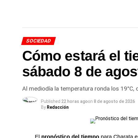
SOCIEDAD
Cómo estará el t
sábado 8 de agos
Al mediodía la temperatura ronda los 19°C,
Published
22 horas ago
on
8 de agosto de 2026
By
Redacción
El
pronóstico del tiempo
para
Charata
e