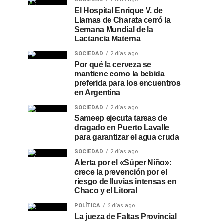
El Hospital Enrique V. de
Llamas de Charata cerró la
Semana Mundial de la
Lactancia Materna
SOCIEDAD
2 días ago
Por qué la cerveza se
mantiene como la bebida
preferida para los encuentros
en Argentina
SOCIEDAD
2 días ago
Sameep ejecuta tareas de
dragado en Puerto Lavalle
para garantizar el agua cruda
SOCIEDAD
2 días ago
Alerta por el «Súper Niño»:
crece la prevención por el
riesgo de lluvias intensas en
Chaco y el Litoral
POLÍTICA
2 días ago
La jueza de Faltas Provincial