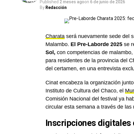
Published
2 meses ago
on
6 de junio de 2026
By
Redacción
Charata
será nuevamente sede del sel
Malambo.
El Pre-Laborde 2025
se r
Sol,
con competencias de malambo, d
para residentes de la provincia del C
del certamen, en una entrevista excl
Cinat encabeza la organización junt
Instituto de Cultura del Chaco, el
Mun
Comisión Nacional del festival ya hab
circular esta semana a través de las 
Inscripciones digitales