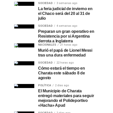
SOCIEDAD
3 semanas ago
La feria judicial de invierno en
el Chaco será del 20 al 31 de
julio
SOCIEDAD
4 semanas ago
Preparan un gran operativo en
Resistencia por si Argentina
derrota a Inglaterra
NACIONALES
21 horas ago
Murió el papá de Lionel Messi
tras una dura enfermedad
SOCIEDAD
22 horas ago
Cómo estará el tiempo en
Charata este sábado 8 de
agosto
POLÍTICA
2 días ago
El Municipio de Charata
entregó materiales para seguir
mejorando el Polideportivo
«Hacha» Apud
SOCIEDAD
2 días ago