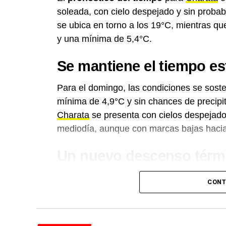
soleada, con cielo despejado y sin probabi
se ubica en torno a los 19°C, mientras q
y una mínima de 5,4°C.
Se mantiene el tiempo es
Para el domingo, las condiciones se sost
mínima de 4,9°C y sin chances de precipi
Charata
se presenta con cielos despejado
mediodía, aunque con marcas bajas haci
Un nuevo descenso térmic
El
pronóstico
anticipa un nuevo enfriamie
CONT
hasta los 15,4°C, con una probabilidad de
martes, con una máxima de 14,3°C, y se 
16,6°C. El jueves se espera la jornada m