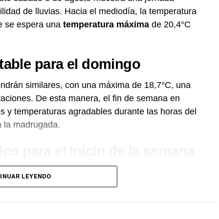
lidad de lluvias. Hacia el mediodía, la temperatura
ue se espera una
temperatura máxima
de 20,4°C
table para el domingo
endrán similares, con una máxima de 18,7°C, una
taciones. De esta manera, el fin de semana en
s y temperaturas agradables durante las horas del
a la madrugada.
o para el inicio de la semana
nto a partir del lunes, cuando la máxima bajará
INUAR LEYENDO
 lluvias del 10%. La tendencia fresca continuará el
sostendrá hasta el miércoles, con una máxima de
ás fría de la semana, con una máxima de 13,9°C y