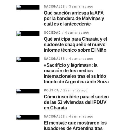
NACIONALES
3 semanas ago
Qué sanción arriesga la AFA
por la bandera de Malvinas y
cuál es el antecedente
SOCIEDAD
4 semanas ago
Qué anticipa para Charata y el
sudoeste chaqueño el nuevo
informe técnico sobre El Niño
NACIONALES
4 semanas ago
«Sacrificio y lágrimas»: la
reacción de los medios
internacionales tras el sufrido
triunfo de Argentina ante Suiza
POLÍTICA
2 semanas ago
Cómo inscribirte para el sorteo
de las 53 viviendas del IPDUV
en Charata
NACIONALES
4 semanas ago
El mensaje que mostraron los
jugadores de Argentina tras