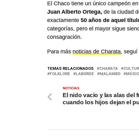
El Chaco tiene un único campeón en es
Juan Alberto Ortega,
de la ciudad d
exactamente
50 años de aquel títul
categorías, pero el mayor sigue sie
consagración.
Para más
noticias de Charata
, seguí
TEMAS RELACIONADOS
CHARATA
CULTU
FOLKLORE
LABORDE
MALAMBO
MÚSIC
NOTICIAS
El nido vacío y las alas del f
cuando los hijos dejan el p