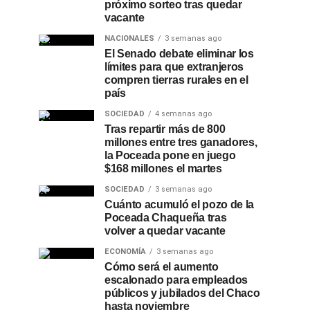
próximo sorteo tras quedar
vacante
NACIONALES
3 semanas ago
El Senado debate eliminar los
límites para que extranjeros
compren tierras rurales en el
país
SOCIEDAD
4 semanas ago
Tras repartir más de 800
millones entre tres ganadores,
la Poceada pone en juego
$168 millones el martes
SOCIEDAD
3 semanas ago
Cuánto acumuló el pozo de la
Poceada Chaqueña tras
volver a quedar vacante
ECONOMÍA
3 semanas ago
Cómo será el aumento
escalonado para empleados
públicos y jubilados del Chaco
hasta noviembre