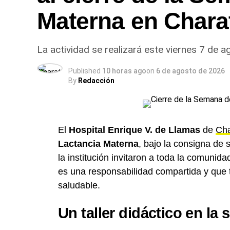
Materna en Chara
La actividad se realizará este viernes 7 de ag
Published
10 horas ago
on
6 de agosto de 2026
By
Redacción
El
Hospital Enrique V. de Llamas
de
Cha
Lactancia Materna
, bajo la consigna de
la institución invitaron a toda la comunida
es una responsabilidad compartida y que 
saludable.
Un taller didáctico en la 