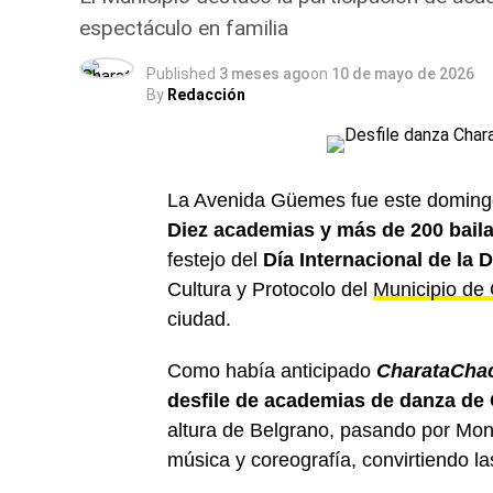
espectáculo en familia
Published
3 meses ago
on
10 de mayo de 2026
By
Redacción
La Avenida Güemes fue este domingo
Diez academias y más de 200 baila
festejo del
Día Internacional de la 
Cultura y Protocolo del
Municipio de
ciudad.
Como había anticipado
CharataCha
desfile de academias de danza de
altura de Belgrano, pasando por Mo
música y coreografía, convirtiendo l