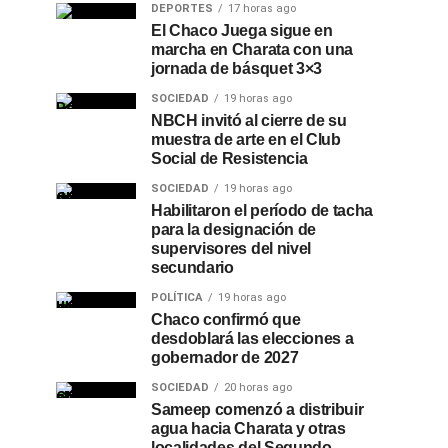
DEPORTES
17 horas ago
El Chaco Juega sigue en
marcha en Charata con una
jornada de básquet 3×3
SOCIEDAD
19 horas ago
NBCH invitó al cierre de su
muestra de arte en el Club
Social de Resistencia
SOCIEDAD
19 horas ago
Habilitaron el período de tacha
para la designación de
supervisores del nivel
secundario
POLÍTICA
19 horas ago
Chaco confirmó que
desdoblará las elecciones a
gobernador de 2027
SOCIEDAD
20 horas ago
Sameep comenzó a distribuir
agua hacia Charata y otras
localidades del Segundo