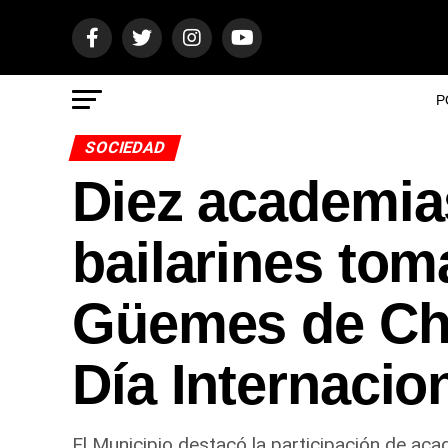
P
SOCIEDAD
Diez academia
bailarines tom
Güemes de Char
Día Internacio
El Municipio destacó la participación de aca