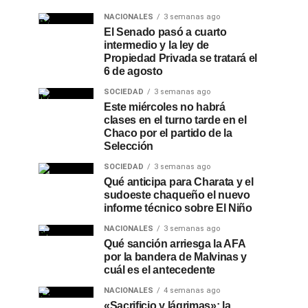
NACIONALES
3 semanas ago
El Senado pasó a cuarto
intermedio y la ley de
Propiedad Privada se tratará el
6 de agosto
SOCIEDAD
3 semanas ago
Este miércoles no habrá
clases en el turno tarde en el
Chaco por el partido de la
Selección
SOCIEDAD
3 semanas ago
Qué anticipa para Charata y el
sudoeste chaqueño el nuevo
informe técnico sobre El Niño
NACIONALES
3 semanas ago
Qué sanción arriesga la AFA
por la bandera de Malvinas y
cuál es el antecedente
NACIONALES
4 semanas ago
«Sacrificio y lágrimas»: la