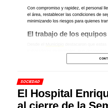
Con compromiso y rapidez, el personal ll
el área, restablecer las condiciones de se
minimizando los riesgos para quienes tran
El trabajo de los equipo
Desde el
Municipio
destacaron que estas 
trabajadores municipales, que responden 
brindar soluciones y cuidar a toda la co
CONT
Más
noticias de Charata
en
CharataChac
SOCIEDAD
El Hospital Enriq
al cierre de la S