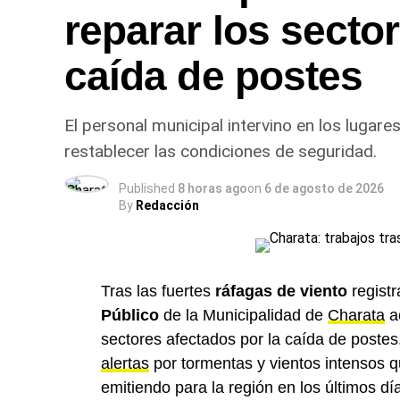
reparar los secto
caída de postes
El personal municipal intervino en los lugare
restablecer las condiciones de seguridad.
Published
8 horas ago
on
6 de agosto de 2026
By
Redacción
Tras las fuertes
ráfagas de viento
registr
Público
de la Municipalidad de
Charata
ac
sectores afectados por la caída de postes
alertas
por tormentas y vientos intensos q
emitiendo para la región en los últimos dí