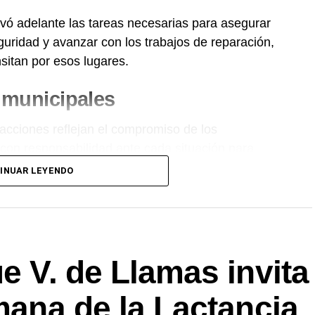
evó adelante las tareas necesarias para asegurar
guridad y avanzar con los trabajos de reparación,
sitan por esos lugares.
s municipales
acciones reflejan el compromiso de los
con responsabilidad ante cada situación para
munidad de
Charata
.
INUAR LEYENDO
o.Net.
ue V. de Llamas invita
emana de la Lactancia