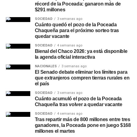
escurrimiento del agua hacia la toma, mejorando las
récord de la Poceada: ganaron más de
$291 millones
condiciones de captación frente a la bajante del río, y
remarcó que las tareas se adecuan de forma permanente
SOCIEDAD
3 semanas ago
Cuánto quedó el pozo de la Poceada
a la evolución de las condiciones hidrológicas.
Chaqueña para el próximo sorteo tras
quedar vacante
Un plan preventivo en
SOCIEDAD
4 semanas ago
Bienal del Chaco 2026: ya está disponible
distintos puntos de la
la agenda oficial interactiva
provincia
NACIONALES
3 semanas ago
El Senado debate eliminar los límites para
que extranjeros compren tierras rurales en
Desde
Sameep
remarcaron que estas intervenciones
el país
forman parte de un plan de trabajo preventivo que la
empresa desarrolla en distintos puntos de la provincia
SOCIEDAD
3 semanas ago
Cuánto acumuló el pozo de la Poceada
para responder con rapidez a las variaciones hidrológicas
Chaqueña tras volver a quedar vacante
y asegurar la prestación del servicio, priorizando el
SOCIEDAD
4 semanas ago
funcionamiento de las plantas potabilizadoras y el
Tras repartir más de 800 millones entre tres
abastecimiento a la población. La planta de Puerto
ganadores, la Poceada pone en juego $168
Lavalle distribuye agua potable a esa localidad y a Fortín
millones el martes