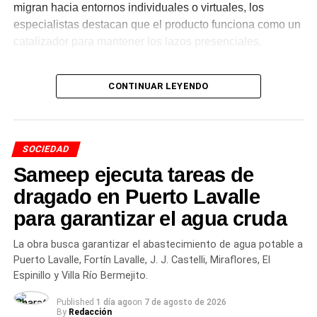
Más
noticias de Charata
en
CharataChaco.Net.
migran hacia entornos individuales o virtuales, los
especialistas destacan que el producto funciona como un
catalizador para mantener los lazos presenciales.
Cambios en las preferencias y
CONTINUAR LEYENDO
el auge de las opciones sin
alcohol
SOCIEDAD
Durante los últimos años, el perfil del consumidor
Sameep ejecuta tareas de
argentino atravesó una transformación visible. Si bien las
dragado en Puerto Lavalle
variedades tradicionales rubias sostienen el mayor
para garantizar el agua cruda
volumen de ventas, se consolidó la búsqueda de nuevos
estilos artesanales, combinaciones gastronómicas y
La obra busca garantizar el abastecimiento de agua potable a
alternativas de menor graduación.
Puerto Lavalle, Fortín Lavalle, J. J. Castelli, Miraflores, El
Espinillo y Villa Río Bermejito.
Entre las tendencias de
Published
1 día ago
on
7 de agosto de 2026
mercado sobresalen los
By
Redacción