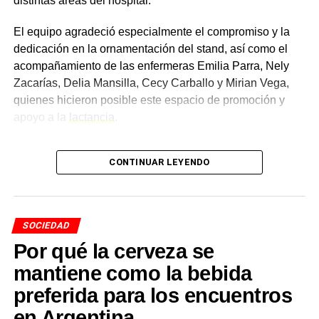
Día Internacional de la Danza
distintas áreas del hospital.
El equipo agradeció especialmente el compromiso y la
dedicación en la ornamentación del stand, así como el
acompañamiento de las enfermeras Emilia Parra, Nely
Zacarías, Delia Mansilla, Cecy Carballo y Mirian Vega,
quienes hicieron posible este espacio de promoción y
apoyo a la
lactancia
.
Un taller con información
CONTINUAR LEYENDO
basada en evidencia
El reconocimiento también fue para la licenciada en
SOCIEDAD
Obstetricia
Carina Fretes
y la licenciada en Nutrición
Por qué la cerveza se
Mariana Pujol
, quienes estuvieron a cargo del taller
didáctico, brindando información basada en evidencia y
mantiene como la bebida
respondiendo las inquietudes de las familias presentes.
preferida para los encuentros
Además, agradecieron a las cocineras del hospital, Ana
en Argentina
Ledezma y Ramona Fernández, por preparar las