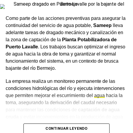
siguientes aspectos:
Como parte de las acciones preventivas para asegurar la
Crecimiento del segmento sin alcohol: Las
continuidad del servicio de agua potable,
Sameep
lleva
variantes 0.0% ganaron terreno entre consumidores
adelante tareas de dragado mecánico y canalización en
que buscan balancear hidratación o conducir sin
la zona de captación de la
Planta Potabilizadora de
riesgos sin abandonar el ritual social.
Puerto Lavalle
. Los trabajos buscan optimizar el ingreso
de agua hacia la obra de toma y garantizar el normal
Mapeo de maridajes: La cerveza amplió su
funcionamiento del sistema, en un contexto de brusca
presencia en la gastronomía formal, combinándose
bajante del río Bermejo.
con carnes a las brasas, pastas e incluso postres.
Canales de compra directos: Las plataformas de
La empresa realiza un monitoreo permanente de las
envío a domicilio registraron subas constantes en
condiciones hidrológicas del río y ejecuta intervenciones
la demanda, especialmente durante eventos
que permiten mejorar el escurrimiento del
agua
hacia la
deportivos de gran escala.
toma, asegurando la derivación del caudal necesario
para mantener las condiciones de
captación de agua
Secretos para servirla y
cruda
y evitar inconvenientes en la producción de agua
potable. Las tareas se desarrollan de manera sostenida y
conservar la calidad
CONTINUAR LEYENDO
se ajustan de acuerdo con la evolución de la bajante y la