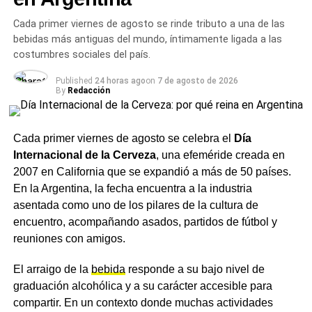
degustaciones que se compartieron durante la jornada.
Cada primer viernes de agosto se rinde tributo a una de las
bebidas más antiguas del mundo, íntimamente ligada a las
El agradecimiento a las
costumbres sociales del país.
familias
Published
24 horas ago
on
7 de agosto de 2026
By
Redacción
El
hospital
destacó especialmente a todas las mamás y
familias que participaron, compartieron sus experiencias
Cada primer viernes de agosto se celebra el
Día
y se acercaron para conocer más sobre este alimento
Internacional de la Cerveza
, una efeméride creada en
único e irremplazable. Desde la institución remarcaron
2007 en California que se expandió a más de 50 países.
que la leche materna no solo alimenta, sino que protege,
En la Argentina, la fecha encuentra a la industria
fortalece el vínculo entre mamá y bebé y aporta
asentada como uno de los pilares de la cultura de
beneficios para todo el binomio, para un comienzo
encuentro, acompañando asados, partidos de fútbol y
saludable de la vida.
reuniones con amigos.
El hospital invitó a seguir sumando acciones que
El arraigo de la
bebida
responde a su bajo nivel de
sostengan la
lactancia
, ya que consideran que apoyarla
graduación alcohólica y a su carácter accesible para
es una responsabilidad de toda la comunidad.
compartir. En un contexto donde muchas actividades