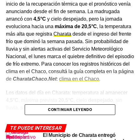
inicio de la recuperación térmica que el pronóstico venía
anunciando desde el fin de semana. La madrugada
arrancó con
4,5°C
y cielo despejado, pero la jornada
evoluciona hacia una
máxima de 20,5°C
, la temperatura
más alta que registra
Charata
desde el ingreso del frente
frío que dominó la semana pasada. Sin probabilidad de
lluvia y sin alertas activas del Servicio Meteorológico
Nacional, el lunes marca el quiebre definitivo del episodio
de frío extremo. Para conocer los registros históricos del
clima en el Chaco, consultá la guía completa en la página
de
CharataChaco.Net
:
clima en el Chaco
.
Los datos del día en Charata: temperatura al amanecer
4,5°C
, máxima prevista
20,5°C
, cielo
despejado
, sin
lluvia, sin alertas vigentes.
CONTINUAR LEYENDO
Como informó
CharataChaco.Net
en la nota del
clima
TE PUEDE INTERESAR
del domingo 10 de mayo
, el SMN había emitido una
El Municipio de Charata entregó
alerta amarilla por frío extremo para el centro del