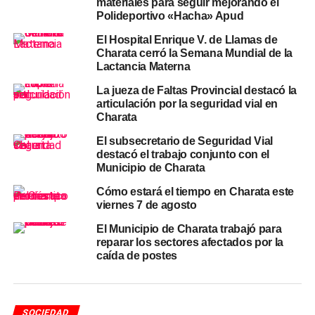
materiales para seguir mejorando el
Departamento Chacabuco
que este lunes ya no tiene
Polideportivo «Hacha» Apud
vigencia. El frente polar que ingresó desde el sur a
El Hospital Enrique V. de Llamas de
comienzos de la semana pasada completó su retirada
Charata cerró la Semana Mundial de la
durante el domingo.
Lactancia Materna
Pronóstico para los próximos
La jueza de Faltas Provincial destacó la
articulación por la seguridad vial en
Charata
días en Charata y el Chaco
El subsecretario de Seguridad Vial
La semana que comienza es de estabilidad y ascenso
destacó el trabajo conjunto con el
Municipio de Charata
progresivo. El
martes 12
llegará a
23°C
de máxima con
cielo despejado. El
miércoles 13
alcanzará los
23,9°C
, el
Cómo estará el tiempo en Charata este
pico térmico de la semana. El
jueves 14
mantiene
22,9°C
viernes 7 de agosto
con una leve probabilidad de lluvia del 10%, la única
El Municipio de Charata trabajó para
variable del período. El
viernes 15
cierra la semana con
reparar los sectores afectados por la
22,4°C
y cielo despejado nuevamente.
caída de postes
El patrón consolida lo que se anticipó desde el sábado:
mayo 2026 en Charata y el Chaco transita un invierno
SOCIEDAD