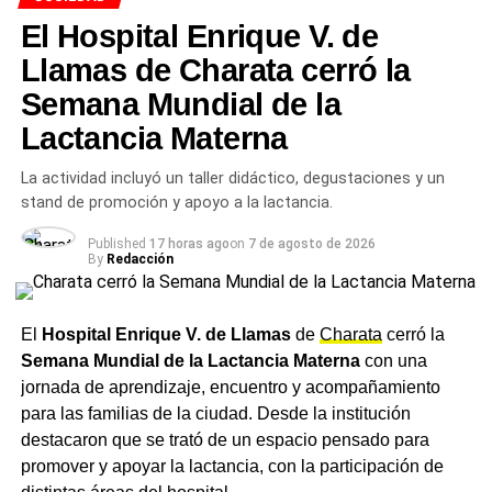
con temperaturas medias por encima de los valores
El Hospital Enrique V. de
históricos para la época, con episodios de frío intenso y
cortos seguidos de recuperaciones rápidas. La ausencia
Llamas de Charata cerró la
de lluvias proyectadas hasta al menos el jueves es
Semana Mundial de la
también una señal favorable para la
cosecha en el
Lactancia Materna
Chaco
, que viene recuperando ritmo tras el temporal de
abril.
La actividad incluyó un taller didáctico, degustaciones y un
stand de promoción y apoyo a la lactancia.
TEMAS RELACIONADOS
CLIMA CHACO
CLIMA CHARATA
MAYO 2026
NOTICIAS CHARATA
NOTICIAS CHARATA HOY
Published
17 horas ago
on
7 de agosto de 2026
By
Redacción
NOTICIAS DE CHARATA CHACO
PRONÓSTICO CHARATA
TEMPERATURA CHARATA HOY
ACTUALIDAD
El
Hospital Enrique V. de Llamas
de
Charata
cerró la
Día del Himno Nacional Argentino: cómo, cuándo
Semana Mundial de la Lactancia Materna
con una
y por quién fue creado el canto patrio que hoy se
entona en las escuelas de Charata y todo el país
jornada de aprendizaje, encuentro y acompañamiento
para las familias de la ciudad. Desde la institución
NOTICIAS
destacaron que se trató de un espacio pensado para
Diez academias y más de 200 bailarines tomaron
promover y apoyar la lactancia, con la participación de
la Avenida Güemes de Charata en el desfile del