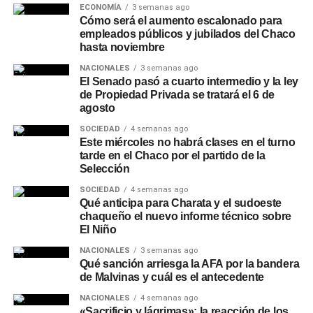
Lavalle, Juan José Castelli, Miraflores, El Espinillo y Villa
ECONOMÍA
3 semanas ago
Río Bermejito.
Cómo será el aumento escalonado para
empleados públicos y jubilados del Chaco
hasta noviembre
NACIONALES
3 semanas ago
El Senado pasó a cuarto intermedio y la ley
de Propiedad Privada se tratará el 6 de
agosto
SOCIEDAD
4 semanas ago
Este miércoles no habrá clases en el turno
tarde en el Chaco por el partido de la
Selección
SOCIEDAD
4 semanas ago
Qué anticipa para Charata y el sudoeste
chaqueño el nuevo informe técnico sobre
El Niño
NACIONALES
3 semanas ago
Qué sanción arriesga la AFA por la bandera
de Malvinas y cuál es el antecedente
NACIONALES
4 semanas ago
«Sacrificio y lágrimas»: la reacción de los