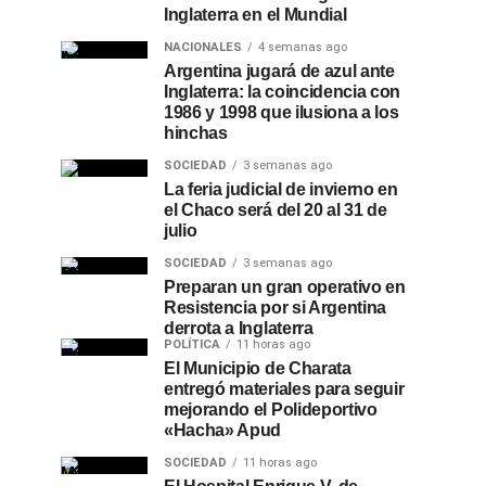
Inglaterra en el Mundial
NACIONALES
4 semanas ago
Argentina jugará de azul ante
Inglaterra: la coincidencia con
1986 y 1998 que ilusiona a los
hinchas
SOCIEDAD
3 semanas ago
La feria judicial de invierno en
el Chaco será del 20 al 31 de
julio
SOCIEDAD
3 semanas ago
Preparan un gran operativo en
Resistencia por si Argentina
derrota a Inglaterra
POLÍTICA
11 horas ago
El Municipio de Charata
entregó materiales para seguir
mejorando el Polideportivo
«Hacha» Apud
SOCIEDAD
11 horas ago