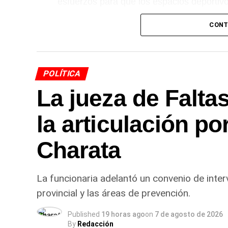
esfuerzos para que los espacios deportiv
condiciones. Desde la comuna remarcaron
CONT
lugares donde los vecinos y deportistas s
Más
noticias de Charata
en
CharataChac
POLÍTICA
La jueza de Falta
la articulación po
Charata
La funcionaria adelantó un convenio de inter
provincial y las áreas de prevención.
Published
19 horas ago
on
7 de agosto de 2026
By
Redacción