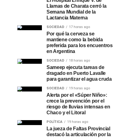
El Hospital Enrique V. de
Llamas de Charata cerró la
Semana Mundial de la
Lactancia Materna
SOCIEDAD
17 horas ago
Por qué la cerveza se
mantiene como la bebida
preferida para los encuentros
en Argentina
SOCIEDAD
18 horas ago
Sameep ejecuta tareas de
dragado en Puerto Lavalle
para garantizar el agua cruda
SOCIEDAD
19 horas ago
Alerta por el «Súper Niño»:
crece la prevención por el
riesgo de lluvias intensas en
Chaco y el Litoral
POLÍTICA
19 horas ago
La jueza de Faltas Provincial
destacó la articulación por la