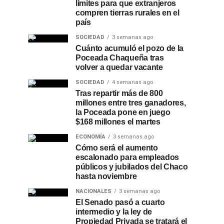
límites para que extranjeros
compren tierras rurales en el
país
SOCIEDAD
3 semanas ago
Cuánto acumuló el pozo de la
Poceada Chaqueña tras
volver a quedar vacante
SOCIEDAD
4 semanas ago
Tras repartir más de 800
millones entre tres ganadores,
la Poceada pone en juego
$168 millones el martes
ECONOMÍA
3 semanas ago
Cómo será el aumento
escalonado para empleados
públicos y jubilados del Chaco
hasta noviembre
NACIONALES
3 semanas ago
El Senado pasó a cuarto
intermedio y la ley de
Propiedad Privada se tratará el