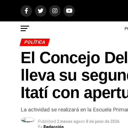
P
POLÍTICA
El Concejo Del
lleva su segun
Itatí con apert
La actividad se realizará en la Escuela Prim
Published
2 meses ago
on
8 de junio de 2026
By
Redacción