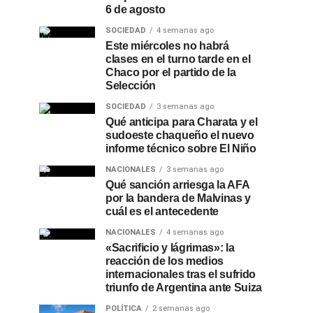
6 de agosto
SOCIEDAD
4 semanas ago
Este miércoles no habrá
clases en el turno tarde en el
Chaco por el partido de la
Selección
SOCIEDAD
3 semanas ago
Qué anticipa para Charata y el
sudoeste chaqueño el nuevo
informe técnico sobre El Niño
NACIONALES
3 semanas ago
Qué sanción arriesga la AFA
por la bandera de Malvinas y
cuál es el antecedente
NACIONALES
4 semanas ago
«Sacrificio y lágrimas»: la
reacción de los medios
internacionales tras el sufrido
triunfo de Argentina ante Suiza
POLÍTICA
2 semanas ago