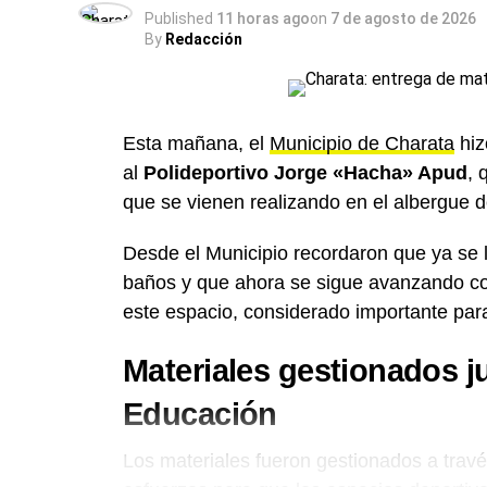
Published
11 horas ago
on
7 de agosto de 2026
By
Redacción
Esta mañana, el
Municipio de Charata
hiz
al
Polideportivo Jorge «Hacha» Apud
, 
que se vienen realizando en el albergue d
Desde el Municipio recordaron que ya se l
baños y que ahora se sigue avanzando con
este espacio, considerado importante para
Materiales gestionados ju
Educación
Los materiales fueron gestionados a trav