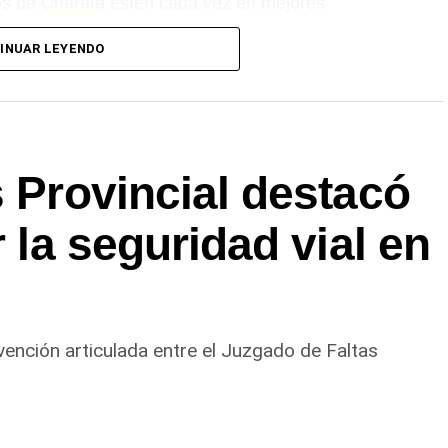
os de
Charata
estén cada vez en mejores
 que continuarán trabajando para mejorar los
INUAR LEYENDO
e encuentran, entrenan y crecen.
o.Net.
s Provincial destacó
r la seguridad vial en
vención articulada entre el Juzgado de Faltas