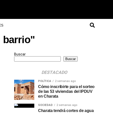
ES
 barrio"
Buscar
Buscar
DESTACADO
POLÍTICA
2 semanas ago
Cómo inscribirte para el sorteo
de las 53 viviendas del IPDUV
en Charata
SOCIEDAD
2 semanas ago
Charata tendrá cortes de agua