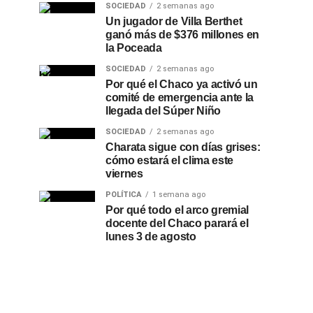
SOCIEDAD
2 semanas ago
Un jugador de Villa Berthet
ganó más de $376 millones en
la Poceada
SOCIEDAD
2 semanas ago
Por qué el Chaco ya activó un
comité de emergencia ante la
llegada del Súper Niño
SOCIEDAD
2 semanas ago
Charata sigue con días grises:
cómo estará el clima este
viernes
POLÍTICA
1 semana ago
Por qué todo el arco gremial
docente del Chaco parará el
lunes 3 de agosto