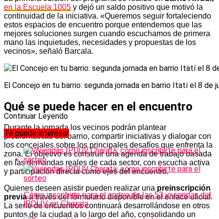
en la Escuela 1005
y dejó un saldo positivo que motivó la
continuidad de la iniciativa. «Queremos seguir fortaleciendo
estos espacios de encuentro porque entendemos que las
mejores soluciones surgen cuando escuchamos de primera
mano las inquietudes, necesidades y propuestas de los
vecinos», señaló Barcala.
El Concejo en tu barrio: segunda jornada en barrio Itatí el 8 de j
Qué se puede hacer en el encuentro
Continuar Leyendo
Durante la jornada los vecinos podrán plantear
Te puede interesar
problemáticas del barrio, compartir iniciativas y dialogar con
los concejales sobre los principales desafíos que enfrenta la
zona. El objetivo es construir una agenda de trabajo basada
en las demandas reales de cada sector, con escucha activa
y participación directa como ejes del encuentro.
Quienes deseen asistir pueden realizar una
preinscripción
Cómo inscribirte para el sorteo de las 53 viviendas del
previa
a través del formulario disponible en el enlace oficial.
IPDUV en Charata
La serie de encuentros continuará desarrollándose en otros
puntos de la ciudad a lo largo del año, consolidando un