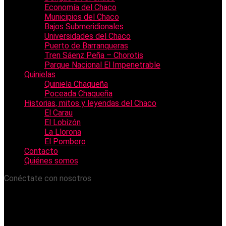
Economía del Chaco
Municipios del Chaco
Bajos Submeridionales
Universidades del Chaco
Puerto de Barranqueras
Tren Sáenz Peña – Chorotis
Parque Nacional El Impenetrable
Quinielas
Quiniela Chaqueña
Poceada Chaqueña
Historias, mitos y leyendas del Chaco
El Carau
El Lobizón
La Llorona
El Pombero
Contacto
Quiénes somos
Conéctate con nosotros