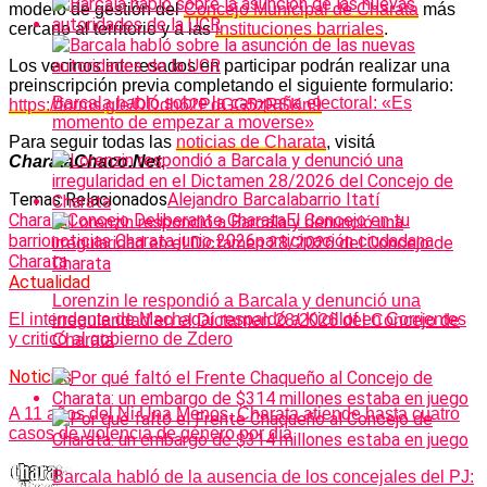
modelo de gestión del
Concejo Municipal de Charata
más
cercano al territorio y a las
instituciones barriales
.
Los vecinos interesados en participar podrán realizar una
preinscripción previa completando el siguiente formulario:
Barcala habló sobre la campaña electoral: «Es
https://forms.gle/DDdh62PdGG5zRSKn9
momento de empezar a moverse»
Para seguir todas las
noticias de Charata
, visitá
CharataChaco.Net.
Temas Relacionados
Alejandro Barcala
barrio Itatí
Charata
Concejo Deliberante Charata
El Concejo en tu
barrio
noticias Charata junio 2026
participación ciudadana
Charata
Actualidad
Lorenzin le respondió a Barcala y denunció una
El intendente de Machagai respaldó a Kicillof en Corrientes
irregularidad en el Dictamen 28/2026 del Concejo de
y criticó al gobierno de Zdero
Charata
Noticias
A 11 años del Ni Una Menos, Charata atiende hasta cuatro
casos de violencia de género por día
Barcala habló de la ausencia de los concejales del PJ: