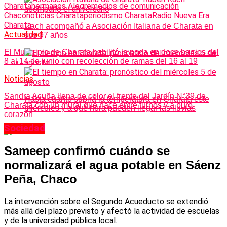
Charata
hermanos Alegre
medios de comunicación
Chaco
noticias Charata
periodismo Charata
Radio Nueva Era
Charata
Rach acompañó a Asociación Italiana de Charata en
Actualidad
sus 97 años
El Municipio de Charata habilitó la poda en doce barrios del
8 al 14 de junio con recolección de ramas del 16 al 19
Noticias
Sandra Acuña llena de color el frente del Jardín N°39 de
Hasta cuánto subirá la temperatura en Charata este
Charata con un mural que hace entre turnos y a puro
miércoles y a qué hora pueden llegar las lluvias
corazón
Sociedad
Sameep confirmó cuándo se
normalizará el agua potable en Sáenz
Peña, Chaco
La intervención sobre el Segundo Acueducto se extendió
más allá del plazo previsto y afectó la actividad de escuelas
y de la universidad pública local.