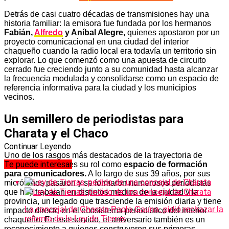
Detrás de casi cuatro décadas de transmisiones hay una
historia familiar: la emisora fue fundada por los hermanos
Fabián,
Alfredo
y Aníbal Alegre,
quienes apostaron por un
proyecto comunicacional en una ciudad del interior
chaqueño cuando la radio local era todavía un territorio sin
explorar. Lo que comenzó como una apuesta de circuito
cerrado fue creciendo junto a su comunidad hasta alcanzar
la frecuencia modulada y consolidarse como un espacio de
referencia informativa para la ciudad y los municipios
vecinos.
Un semillero de periodistas para
Charata y el Chaco
Continuar Leyendo
Uno de los rasgos más destacados de la trayectoria de
Te puede interesar
Radio Nueva Era es su rol como
espacio de formación
para comunicadores.
A lo largo de sus 39 años, por sus
micrófonos pasaron y se formaron numerosos periodistas
que hoy trabajan en distintos medios de la ciudad y la
provincia, un legado que trasciende la emisión diaria y tiene
La concejal de Charata Paola Gauna, pidió rechazar la
impacto directo en el ecosistema periodístico del interior
reforma de la Ley de Tierras
chaqueño. En ese sentido, el aniversario también es un
reconocimiento a quienes construyeron sus primeras