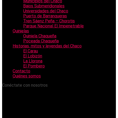
Municipios del Chaco
Bajos Submeridionales
Universidades del Chaco
Puerto de Barranqueras
Tren Sáenz Peña – Chorotis
Parque Nacional El Impenetrable
Quinielas
Quiniela Chaqueña
Poceada Chaqueña
Historias, mitos y leyendas del Chaco
El Carau
El Lobizón
La Llorona
El Pombero
Contacto
Quiénes somos
Conéctate con nosotros