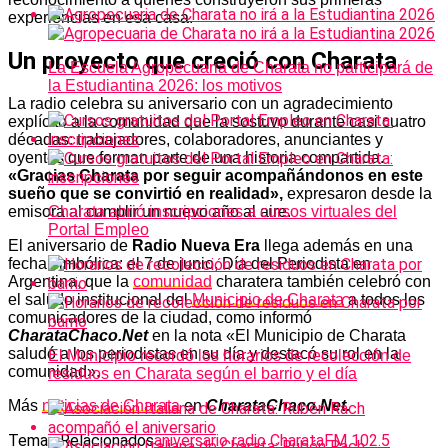
experiencias en esa casa.
Un proyecto que creció con Charata
La Escuela Agropecuaria de Charata no participará de
la Estudiantina 2026: los motivos
La radio celebra su aniversario con un agradecimiento
explícito a la comunidad que la sostuvo durante casi cuatro
décadas: trabajadores, colaboradores, anunciantes y
oyentes que forman parte de una historia compartida.
«Gracias Charata por seguir acompañándonos en este
sueño que se convirtió en realidad»,
expresaron desde la
emisora al cumplir un nuevo año al aire.
Charata abrió inscripciones a cursos virtuales del
Portal Empleo
El aniversario de
Radio Nueva Era
llega además en una
fecha simbólica: el 7 de junio, Día del Periodista en
Argentina, que la
comunidad
charatera también celebró con
el saludo institucional del
Municipio de Charata
a todos los
comunicadores de la ciudad, como informó
CharataChaco.Net
en la nota «El Municipio de Charata
saludó a los periodistas en su día y destacó su rol en la
El Municipio recordó los horarios de recolección de
comunidad».
residuos en Charata según el barrio y el día
Más
noticias de Charata
en
CharataChaco.Net.
Temas Relacionados
aniversario radio Charata
FM 102.5