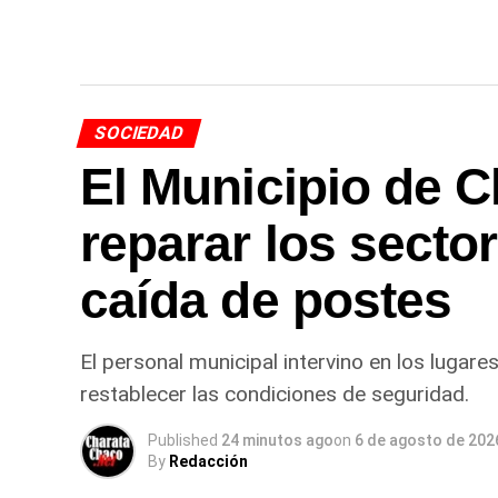
SOCIEDAD
El Municipio de C
reparar los secto
caída de postes
El personal municipal intervino en los lugare
restablecer las condiciones de seguridad.
Published
24 minutos ago
on
6 de agosto de 202
By
Redacción