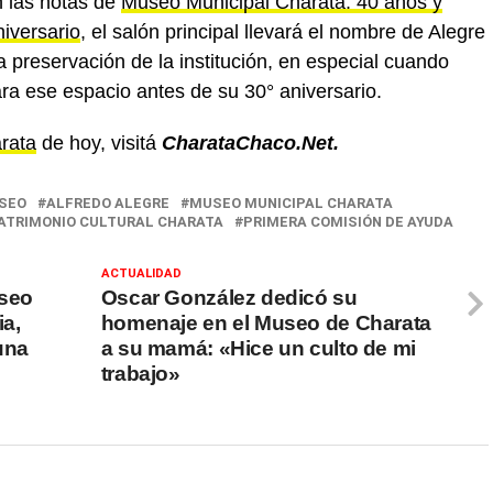
 las notas de
Museo Municipal Charata: 40 años y
niversario
, el salón principal llevará el nombre de Alegre
a preservación de la institución, en especial cuando
ra ese espacio antes de su 30° aniversario.
arata
de hoy, visitá
CharataChaco.Net.
USEO
ALFREDO ALEGRE
MUSEO MUNICIPAL CHARATA
ATRIMONIO CULTURAL CHARATA
PRIMERA COMISIÓN DE AYUDA
ACTUALIDAD
useo
Oscar González dedicó su
ia,
homenaje en el Museo de Charata
una
a su mamá: «Hice un culto de mi
trabajo»