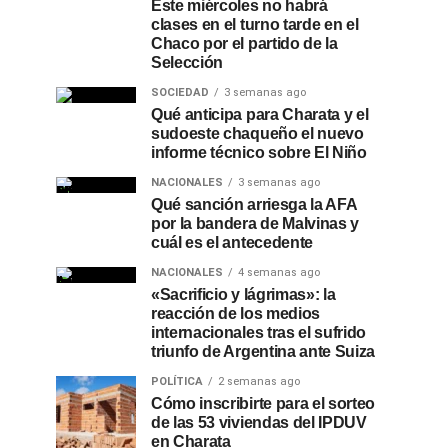
Este miércoles no habrá
clases en el turno tarde en el
Chaco por el partido de la
Selección
SOCIEDAD
3 semanas ago
Qué anticipa para Charata y el
sudoeste chaqueño el nuevo
informe técnico sobre El Niño
NACIONALES
3 semanas ago
Qué sanción arriesga la AFA
por la bandera de Malvinas y
cuál es el antecedente
NACIONALES
4 semanas ago
«Sacrificio y lágrimas»: la
reacción de los medios
internacionales tras el sufrido
triunfo de Argentina ante Suiza
POLÍTICA
2 semanas ago
Cómo inscribirte para el sorteo
de las 53 viviendas del IPDUV
en Charata