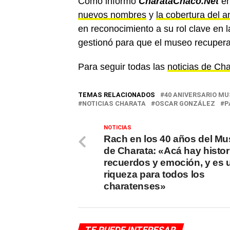
Como informó
CharataChaco.Net
en
nuevos nombres
y
la cobertura del a
en reconocimiento a su rol clave en l
gestionó para que el museo recupera
Para seguir todas las
noticias de Ch
TEMAS RELACIONADOS
40 ANIVERSARIO M
NOTICIAS CHARATA
OSCAR GONZÁLEZ
P
NOTICIAS
Rach en los 40 años del M
de Charata: «Acá hay histor
recuerdos y emoción, y es 
riqueza para todos los
charatenses»