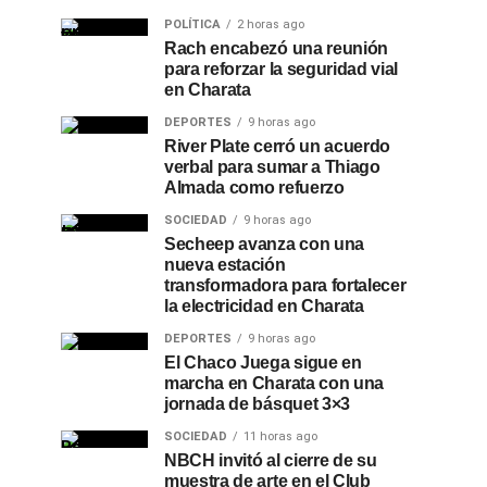
POLÍTICA
2 horas ago
Rach encabezó una reunión
para reforzar la seguridad vial
en Charata
DEPORTES
9 horas ago
River Plate cerró un acuerdo
verbal para sumar a Thiago
Almada como refuerzo
SOCIEDAD
9 horas ago
Secheep avanza con una
nueva estación
transformadora para fortalecer
la electricidad en Charata
DEPORTES
9 horas ago
El Chaco Juega sigue en
marcha en Charata con una
jornada de básquet 3×3
SOCIEDAD
11 horas ago
NBCH invitó al cierre de su
muestra de arte en el Club