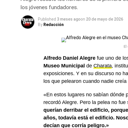
los jóvenes fundadores.
Published
3 meses ago
on
20 de mayo de 2026
By
Redacción
El
Alfredo Daniel Alegre
fue uno de lo
Museo Municipal
de
Charata
, insti
exposiciones. Y en su discurso no ha
los que pelearon cuando nadie creía 
«En estos lugares no sabían dónde 
recordó Alegre. Pero la pelea no fue
querían derribar el edificio, porqu
años, todavía está el edificio. N
decían que corría peligro.»