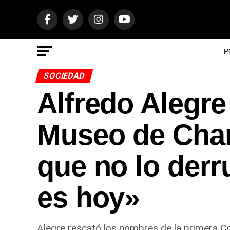
P
SOCIEDAD
Alfredo Alegre
Museo de Char
que no lo derr
es hoy»
Alegre rescató los nombres de la primera C