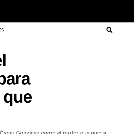
ES
l
para
o que
e Óscar González como el motor que guió a