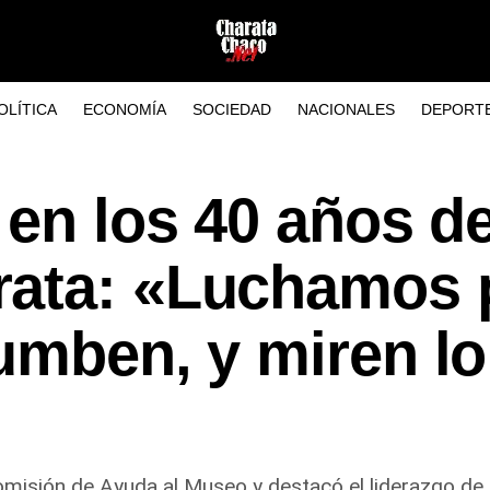
OLÍTICA
ECONOMÍA
SOCIEDAD
NACIONALES
DEPORT
 en los 40 años de
ata: «Luchamos 
umben, y miren l
omisión de Ayuda al Museo y destacó el liderazgo d