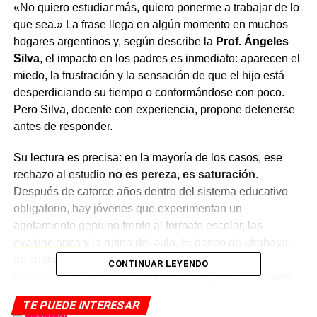
«No quiero estudiar más, quiero ponerme a trabajar de lo
que sea.» La frase llega en algún momento en muchos
hogares argentinos y, según describe la
Prof. Ángeles
Silva
, el impacto en los padres es inmediato: aparecen el
miedo, la frustración y la sensación de que el hijo está
desperdiciando su tiempo o conformándose con poco.
Pero Silva, docente con experiencia, propone detenerse
antes de responder.
Su lectura es precisa: en la mayoría de los casos, ese
rechazo al estudio
no es pereza, es saturación
.
Después de catorce años dentro del sistema educativo
obligatorio, hay jóvenes que experimentan un
agotamiento genuino frente al formato escolar, las
evaluaciones
y la rutina del aula. El deseo de «trabajar
de cualquier cosa» traduce, con frecuencia, una
CONTINUAR LEYENDO
necesidad profunda de
autonomía, de ganar el propio
dinero, de sentirse útil y de experimentar el mundo
TE PUEDE INTERESAR
adulto
por fuera de las paredes de una institución.