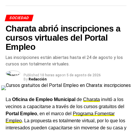
preparado para iniciar la distribución. Queremos llevar
encima del espíritu original de la Estudiantina.
tranquilidad a los vecinos», concluyó Diez.
SOCIEDAD
Los alumnos consideraron además que un evento
Más
noticias del Chaco
en
CharataChaco.Net.
Charata abrió inscripciones a
pensado para promover la unión entre estudiantes
terminó generando, en muchas ocasiones,
cursos virtuales del Portal
enfrentamientos entre colegios, conflictos entre
Empleo
delegados y faltas de respeto que, según indicaron, no
representan los valores que buscan fomentar como
Las inscripciones están abiertas hasta el 24 de agosto y los
institución. En el comunicado remarcaron que se trata de
cursos son totalmente virtuales.
una decisión que les duele, dado el esfuerzo y las ganas
Published
10 horas ago
on
5 de agosto de 2026
que muchos estudiantes tenían de participar, pero que
By
Redacción
priorizaron un ambiente sano, respetuoso y de
compañerismo, y optaron por destinar sus energías a
actividades propias de la institución.
La
Oficina de Empleo Municipal
de
Charata
invitó a los
vecinos a capacitarse a través de los cursos gratuitos del
Confirmación de la dirección
Portal Empleo
, en el marco del
Programa Fomentar
Empleo
. La propuesta es totalmente virtual, por lo que los
del colegio
interesados pueden capacitarse sin moverse de su casa y