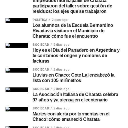
Empleados municipales de Charata
participaron del taller sobre gestión de
residuos: los ejes que se trabajaron
POLÍTICA
2 días ago
Los alumnos de la Escuela Bernardino
Rivadavia visitaron el Municipio de
Charata: cómo fue el encuentro
SOCIEDAD
2 días ago
Hoy es el Día del Panadero en Argentina y
te contamos el origen y nombres de
facturas
SOCIEDAD
2 días ago
Lluvias en Chaco: Cote Lai encabezó la
lista con 105 milímetros
SOCIEDAD
2 días ago
La Asociación Italiana de Charata celebra
97 años y ya piensa en el centenario
SOCIEDAD
2 días ago
Martes con alerta por tormentas en el
Chaco: cómo amaneció Charata
SOCIEDAD
2 días ago