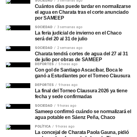
SOCIEDAD
3 semanas ago
Cuántos días puede tardar en normalizarse
el agua en Charata tras el corte anunciado
por SAMEEP
SOCIEDAD
3 semanas ago
La feria judicial de invierno en el Chaco
será del 20 al 31 de julio
SOCIEDAD
2 semanas ago
Charata tendrá cortes de agua del 27 al 31
de julio por obras de SAMEEP
DEPORTES
5 horas ago
Con gol de Santiago Ascacíbar, Boca le
ganó a Estudiantes por el Torneo Clausura
DEPORTES
9 horas ago
La final del Torneo Clausura 2026 ya tiene
fecha y sede confirmadas
SOCIEDAD
9 horas ago
Sameep confirmó cuándo se normalizará el
agua potable en Sáenz Peña, Chaco
POLÍTICA
9 horas ago
La concejal de Charata Paola Gauna, pidió