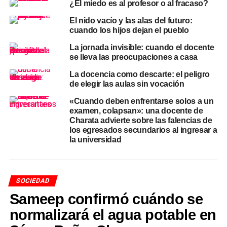
¿El miedo es al profesor o al fracaso?
El miedo a elegir mal también
El nido vacío y las alas del futuro:
cuando los hijos dejan el pueblo
paraliza
La jornada invisible: cuando el docente
se lleva las preocupaciones a casa
Silva identifica otro factor que suele pasarse por alto:
el
La docencia como descarte: el peligro
miedo a equivocarse en la elección de la carrera.
Esa
de elegir las aulas sin vocación
angustia
puede llevar a los jóvenes a buscar refugio en la
acción inmediata del trabajo, que ofrece resultados
«Cuando deben enfrentarse solos a un
examen, colapsan»: una docente de
concretos y visibles frente a la incertidumbre de una
Charata advierte sobre las falencias de
trayectoria universitaria de cinco años cuyo desenlace no
los egresados secundarios al ingresar a
está garantizado. Desde esa perspectiva, el «quiero
la universidad
trabajar» no es una renuncia al futuro, sino una respuesta
al vértigo de tener que definirlo de golpe.
SOCIEDAD
El error más frecuente de los adultos, según la docente,
es «ponerse en la vereda de enfrente» y sentenciar que
Sameep confirmó cuándo se
sin un título universitario no serán nadie. «Nuestra
normalizará el agua potable en
función en ese momento crucial no es imponer, sino