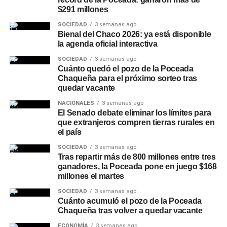
cada capacitación. Desde el Municipio remarcaron que
$291 millones
se trata de una oportunidad para sumar herramientas
SOCIEDAD
3 semanas ago
digitales y financieras que faciliten tanto la búsqueda de
Bienal del Chaco 2026: ya está disponible
empleo como el desarrollo de un emprendimiento propio.
la agenda oficial interactiva
SOCIEDAD
3 semanas ago
Quienes necesiten información o ayuda para completar el
Cuánto quedó el pozo de la Poceada
trámite pueden acercarse a la
Oficina de Empleo
Chaqueña para el próximo sorteo tras
Municipal
, ubicada en el CEEC, sobre la ruta 89, en el
quedar vacante
horario de 8 a 12 horas. La iniciativa forma parte de las
NACIONALES
3 semanas ago
acciones que impulsa el
Municipio
de Charata junto a la
El Senado debate eliminar los límites para
Secretaría de Trabajo, Empleo y Seguridad Social de la
que extranjeros compren tierras rurales en
el país
Nación para fortalecer la inserción laboral en la región.
SOCIEDAD
3 semanas ago
Más
noticias de Charata
en
CharataChaco.Net.
Tras repartir más de 800 millones entre tres
ganadores, la Poceada pone en juego $168
millones el martes
SOCIEDAD
3 semanas ago
Cuánto acumuló el pozo de la Poceada
Chaqueña tras volver a quedar vacante
ECONOMÍA
3 semanas ago