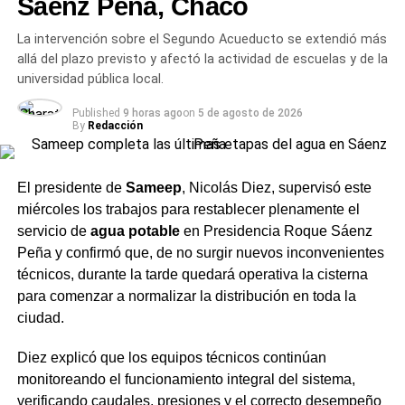
Sáenz Peña, Chaco
acompañar a transitar la incertidumbre», sostiene Silva.
El primer paso es
validar el deseo de trabajar,
pero con
La intervención sobre el Segundo Acueducto se extendió más
una condición: invitar al
adolescente
a reflexionar para
allá del plazo previsto y afectó la actividad de escuelas y de la
que ese trabajo «de lo que sea» no sea un techo, sino un
universidad pública local.
piso.
Published
9 horas ago
on
5 de agosto de 2026
By
Redacción
El año sabático productivo como
alternativa al conflicto
El presidente de
Sameep
, Nicolás Diez, supervisó este
miércoles los trabajos para restablecer plenamente el
La propuesta concreta de Silva es el
año sabático
servicio de
agua potable
en Presidencia Roque Sáenz
productivo:
un período acordado entre padres e hijos
Peña y confirmó que, de no surgir nuevos inconvenientes
para trabajar, madurar y descubrir habilidades prácticas,
técnicos, durante la tarde quedará operativa la cisterna
con el compromiso explícito de que el aprendizaje es
para comenzar a normalizar la distribución en toda la
para toda la vida y que las puertas de la formación
ciudad.
siempre van a seguir abiertas. La clave está en el
acuerdo y en el marco, no en la ausencia de proyecto.
Diez explicó que los equipos técnicos continúan
monitoreando el funcionamiento integral del sistema,
La conclusión de la docente es directa: «Forzar a un
verificando caudales, presiones y el correcto desempeño