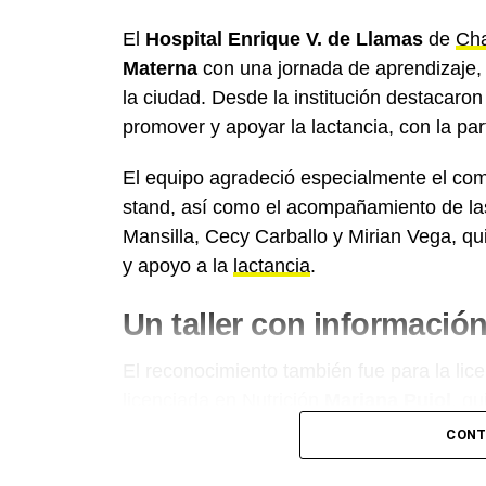
El
Hospital Enrique V. de Llamas
de
Cha
Materna
con una jornada de aprendizaje,
la ciudad. Desde la institución destacaro
promover y apoyar la lactancia, con la part
El equipo agradeció especialmente el com
stand, así como el acompañamiento de las
Mansilla, Cecy Carballo y Mirian Vega, qu
y apoyo a la
lactancia
.
Un taller con informació
El reconocimiento también fue para la lic
licenciada en Nutrición
Mariana Pujol
, qu
brindando información basada en evidenci
CONT
presentes. Además, agradecieron a las c