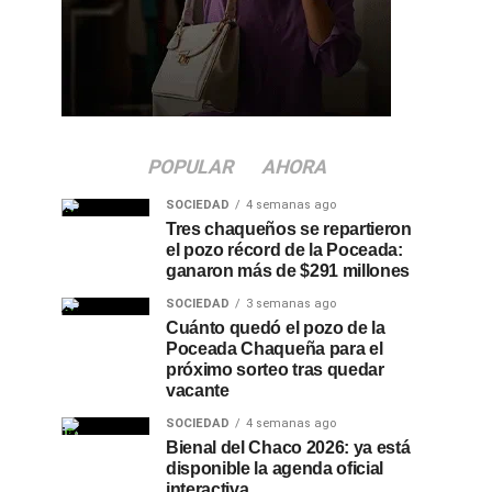
POPULAR
AHORA
SOCIEDAD
4 semanas ago
Tres chaqueños se repartieron
el pozo récord de la Poceada:
ganaron más de $291 millones
SOCIEDAD
3 semanas ago
Cuánto quedó el pozo de la
Poceada Chaqueña para el
próximo sorteo tras quedar
vacante
SOCIEDAD
4 semanas ago
Bienal del Chaco 2026: ya está
disponible la agenda oficial
interactiva