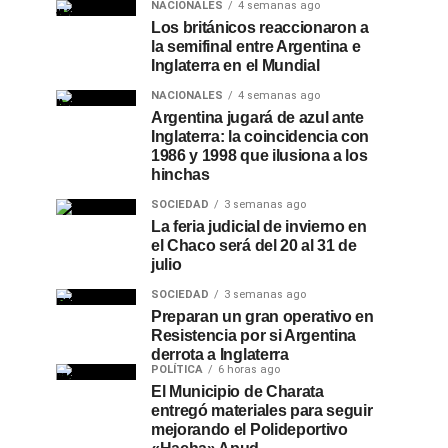
NACIONALES
4 semanas ago
Los británicos reaccionaron a
la semifinal entre Argentina e
Inglaterra en el Mundial
NACIONALES
4 semanas ago
Argentina jugará de azul ante
Inglaterra: la coincidencia con
1986 y 1998 que ilusiona a los
hinchas
SOCIEDAD
3 semanas ago
La feria judicial de invierno en
el Chaco será del 20 al 31 de
julio
SOCIEDAD
3 semanas ago
Preparan un gran operativo en
Resistencia por si Argentina
derrota a Inglaterra
POLÍTICA
6 horas ago
El Municipio de Charata
entregó materiales para seguir
mejorando el Polideportivo