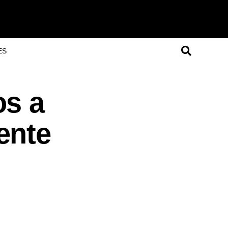
ES
os a
ente