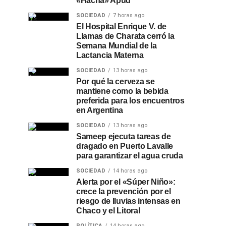
«Hacha» Apud
SOCIEDAD
7 horas ago
El Hospital Enrique V. de
Llamas de Charata cerró la
Semana Mundial de la
Lactancia Materna
SOCIEDAD
13 horas ago
Por qué la cerveza se
mantiene como la bebida
preferida para los encuentros
en Argentina
SOCIEDAD
13 horas ago
Sameep ejecuta tareas de
dragado en Puerto Lavalle
para garantizar el agua cruda
SOCIEDAD
14 horas ago
Alerta por el «Súper Niño»:
crece la prevención por el
riesgo de lluvias intensas en
Chaco y el Litoral
POLÍTICA
14 horas ago