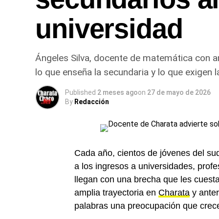
universidad
Ángeles Silva, docente de matemática con am
lo que enseña la secundaria y lo que exigen l
Published
2 meses ago
on
27 de mayo de 2026
By
Redacción
Cada año, cientos de jóvenes del s
a los ingresos a universidades, profe
llegan con una brecha que les cuest
amplia trayectoria en
Charata
y ante
palabras una preocupación que crece 