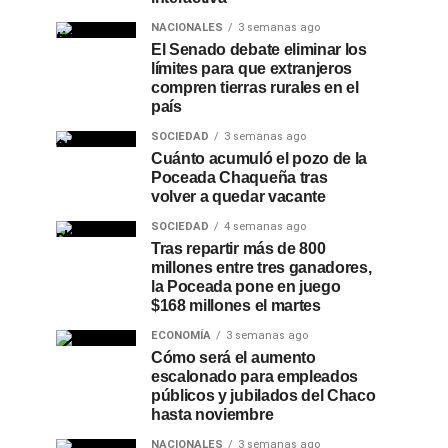
NACIONALES
3 semanas ago
El Senado debate eliminar los
límites para que extranjeros
compren tierras rurales en el
país
SOCIEDAD
3 semanas ago
Cuánto acumuló el pozo de la
Poceada Chaqueña tras
volver a quedar vacante
SOCIEDAD
4 semanas ago
Tras repartir más de 800
millones entre tres ganadores,
la Poceada pone en juego
$168 millones el martes
ECONOMÍA
3 semanas ago
Cómo será el aumento
escalonado para empleados
públicos y jubilados del Chaco
hasta noviembre
NACIONALES
3 semanas ago