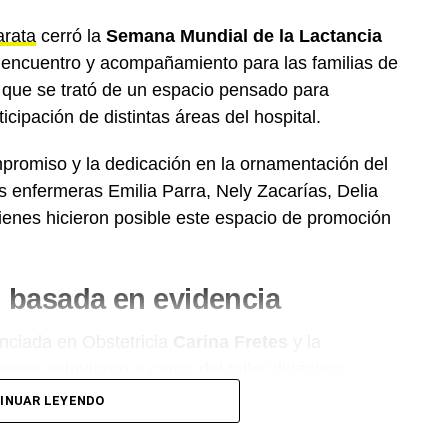
rata
cerró la
Semana Mundial de la Lactancia
 encuentro y acompañamiento para las familias de
n que se trató de un espacio pensado para
icipación de distintas áreas del hospital.
promiso y la dedicación en la ornamentación del
 enfermeras Emilia Parra, Nely Zacarías, Delia
ienes hicieron posible este espacio de promoción
n basada en evidencia
enciada en Obstetricia
Carina Fretes
y la
ienes estuvieron a cargo del taller didáctico,
a y respondiendo las inquietudes de las familias
INUAR LEYENDO
ocineras del hospital, Ana Ledezma y Ramona