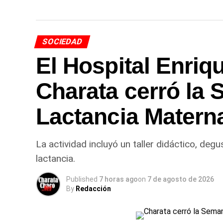
SOCIEDAD
El Hospital Enriq
Charata cerró la 
Lactancia Matern
La actividad incluyó un taller didáctico, de
lactancia.
Published
7 horas ago
on
7 de agosto de 2026
By
Redacción