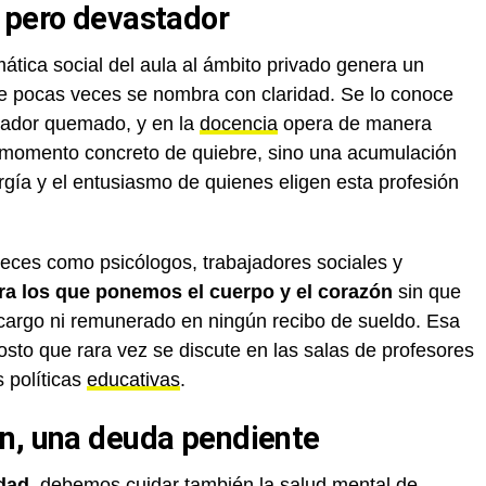
 pero devastador
ática social del aula al ámbito privado genera un
e pocas veces se nombra con claridad. Se lo conoce
jador quemado, y en la
docencia
opera de manera
 momento concreto de quiebre, sino una acumulación
gía y el entusiasmo de quienes eligen esta profesión
ces como psicólogos, trabajadores sociales y
ra los que ponemos el cuerpo y el corazón
sin que
 cargo ni remunerado en ningún recibo de sueldo. Esa
osto que rara vez se discute en las salas de profesores
 políticas
educativas
.
n, una deuda pendiente
dad,
debemos cuidar también la salud mental de