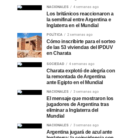
NACIONALES
4 semanas ago
Los británicos reaccionaron a
la semifinal entre Argentina e
Inglaterra en el Mundial
POLÍTICA
2 semanas ago
Cómo inscribirte para el sorteo
de las 53 viviendas del IPDUV
en Charata
SOCIEDAD
4 semanas ago
Charata explotó de alegría con
la remontada de Argentina
ante Egipto en el Mundial
NACIONALES
3 semanas ago
El mensaje que mostraron los
jugadores de Argentina tras
eliminar a Inglaterra del
Mundial
NACIONALES
3 semanas ago
Argentina jugará de azul ante
Inglaterra: la coincidencia con