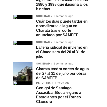
1986 y 1998 que ilusiona a los
hinchas
SOCIEDAD
3 semanas ago
Cuántos días puede tardar en
normalizarse el agua en
Charata tras el corte
anunciado por SAMEEP
SOCIEDAD
3 semanas ago
La feria judicial de invierno en
el Chaco será del 20 al 31 de
julio
SOCIEDAD
2 semanas ago
Charata tendrá cortes de agua
del 27 al 31 de julio por obras
de SAMEEP
DEPORTES
9 horas ago
Con gol de Santiago
Ascacíbar, Boca le ganó a
Estudiantes por el Torneo
Clausura