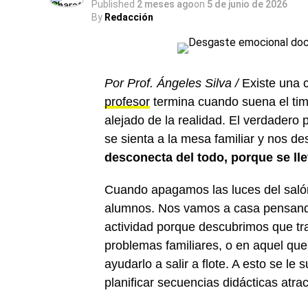
Published
2 meses ago
on
5 de junio de 2026
By
Redacción
Por Prof. Ángeles Silva /
Existe una 
profesor
termina cuando suena el timb
alejado de la realidad. El verdadero 
se sienta a la mesa familiar y nos d
desconecta del todo, porque se ll
Cuando apagamos las luces del saló
alumnos. Nos vamos a casa pensand
actividad porque descubrimos que tr
problemas familiares, o en aquel q
ayudarlo a salir a flote. A esto se le
planificar secuencias didácticas atr