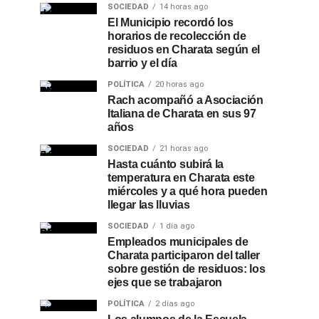
SOCIEDAD
14 horas ago
El Municipio recordó los
horarios de recolección de
residuos en Charata según el
barrio y el día
POLÍTICA
20 horas ago
Rach acompañó a Asociación
Italiana de Charata en sus 97
años
SOCIEDAD
21 horas ago
Hasta cuánto subirá la
temperatura en Charata este
miércoles y a qué hora pueden
llegar las lluvias
SOCIEDAD
1 día ago
Empleados municipales de
Charata participaron del taller
sobre gestión de residuos: los
ejes que se trabajaron
POLÍTICA
2 días ago