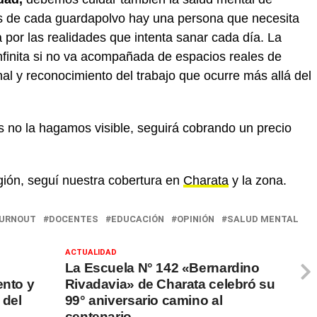
s de cada guardapolvo hay una persona que necesita
por las realidades que intenta sanar cada día. La
nfinita si no va acompañada de espacios reales de
l y reconocimiento del trabajo que ocurre más allá del
as no la hagamos visible, seguirá cobrando un precio
gión, seguí nuestra cobertura en
Charata
y la zona.
URNOUT
DOCENTES
EDUCACIÓN
OPINIÓN
SALUD MENTAL
ACTUALIDAD
La Escuela N° 142 «Bernardino
nto y
Rivadavia» de Charata celebró su
 del
99° aniversario camino al
centenario